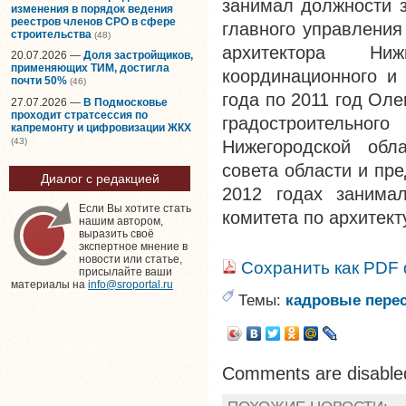
занимал должности з
изменения в порядок ведения
реестров членов СРО в сфере
главного управления
строительства
(48)
архитектора Ни
20.07.2026 —
Доля застройщиков,
применяющих ТИМ, достигла
координационного и 
почти 50%
(46)
года по 2011 год Ол
27.07.2026 —
В Подмосковье
проходит стратсессия по
градостроительн
капремонту и цифровизации ЖКХ
(43)
Нижегородской обла
совета области и пре
Диалог с редакцией
2012 годах занимал
Если Вы хотите стать
комитета по архитект
нашим автором,
выразить своё
экспертное мнение в
новости или статье,
Сохранить как PDF
присылайте ваши
материалы на
info@sroportal.ru
Темы:
кадровые пере
Comments are disable