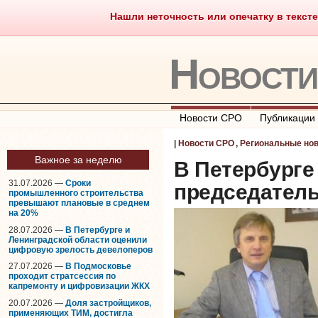
Нашли неточность или опечатку в тексте
Саморегулирование
Что тако
Новост
Новости СРО
Публикации
|
Новости СРО
,
Региональные но
Важное за неделю
В Петербурге
31.07.2026 —
Сроки
председатель
промышленного строительства
превышают плановые в среднем
на 20%
28.07.2026 —
В Петербурге и
Ленинградской области оценили
цифровую зрелость девелоперов
27.07.2026 —
В Подмосковье
проходит стратсессия по
капремонту и цифровизации ЖКХ
20.07.2026 —
Доля застройщиков,
применяющих ТИМ, достигла