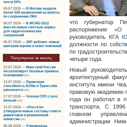
почти 50%
09.07.2026 —
В Москве выдали
более 500 разрешений на работы
по сохранению ОКН
что губернатор Пе
06.07.2026 —
В ФСНБ-2022
внесли новые сметные нормы
распоряжение «О 
для гидротехнических
сооружений
руководитель КГА
Ю
06.07.2026 —
ЭКГ-рейтинг: новые
должности по собст
критерии оценки и охват компаний
по градостроительст
Популярное за месяц
четыре года.
23.07.2026 —
Минстрой России
Новый руководител
актуализирует базовые правила
планировки
(60)
архитектурный факул
13.07.2026 —
Провозная
института имени Чка
способность БАМа и Транссиба
увеличится
(49)
правовую академию п
17.07.2026 —
Членов СРО стало
года он работал в п
меньше
(49)
транспорта. С 199
15.07.2026 —
«Россети»
утвердили новые составы совета
главном управлен
директоров и ревизионной
комиссии
(48)
администрации Нижн
06.08.2026 —
Утверждены