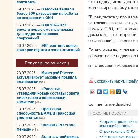
что подрядчикам достат
почти 50%
компенсировать ему стоим
09.07.2026 —
В Москве выдали
более 500 разрешений на работы
"В результате у производ
по сохранению ОКН
за кризиса, возникают д
06.07.2026 —
В ФСНБ-2022
помочь СРО, в которых
внесли новые сметные нормы
для гидротехнических
доказали, что выросл
сооружений
организаций", — подчерк
06.07.2026 —
ЭКГ-рейтинг: новые
критерии оценки и охват компаний
По его мнению, с помощ
разбираться с недобросов
Популярное за месяц
при копировании и использовани
23.07.2026 —
Минстрой России
актуализирует базовые правила
Сохранить как PDF фай
планировки
(55)
15.07.2026 —
«Россети»
утвердили новые составы совета
директоров и ревизионной
комиссии
(46)
Comments are disabled
13.07.2026 —
Провозная
способность БАМа и Транссиба
ПОХОЖИЕ НОВОСТИ:
увеличится
(44)
Координационный сов
17.07.2026 —
Членов СРО стало
компаний региона.
меньше
(43)
Строительные СРО п
20.07.2026 —
Доля застройщиков,
55% петербургских с