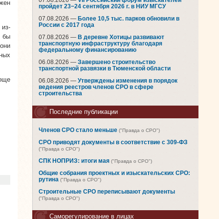
07.08.2026 —
VII Российский форум изыскателей
жен
пройдет 23−24 сентября 2026 г. в НИУ МГСУ
07.08.2026 —
Более 10,5 тыс. парков обновили в
России с 2017 года
 из-
и бы
07.08.2026 —
В деревне Хотицы развивают
транспортную инфраструктуру благодаря
они
федеральному финансированию
ных
06.08.2026 —
Завершено строительство
транспортной развязки в Тюменской области
още
06.08.2026 —
Утверждены изменения в порядок
ведения реестров членов СРО в сфере
строительства
Последние публикации
Членов СРО стало меньше
("Правда о СРО")
СРО приводят документы в соответствие с 309-ФЗ
("Правда о СРО")
СПК НОПРИЗ: итоги мая
("Правда о СРО")
Общие собрания проектных и изыскательских СРО:
рутина
("Правда о СРО")
Строительные СРО переписывают документы
("Правда о СРО")
Саморегулирование в лицах