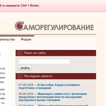
 нажмите Ctrl + Enter.
ательство
Форум
ы
Поиск по сайту
сти
есы
Последние новости
жами
як.
07.08.2026 —
В бассейне Амура усиливают
подготовку к паводкам
 них
-за
06.08.2026 —
Минэнерго совместно с регионами
продолжает реализацию мер по насыщению
ыми
внутреннего рынка топливом
 то,