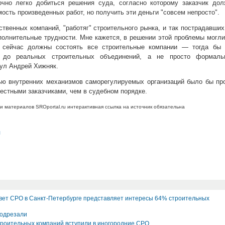
очно легко добиться решения суда, согласно которому заказчик дол
ость произведенных работ, но получить эти деньги "совсем непросто".
ственных компаний, "работяг" строительного рынка, и так пострадавших
ополнительные трудности. Мне кажется, в решении этой проблемы могл
 сейчас должны состоять все строительные компании — тогда бы 
и до реальных строительных объединений, а не просто формаль
нул Андрей Хижняк.
ью внутренних механизмов саморегулируемых организаций было бы пр
естными заказчиками, чем в судебном порядке.
и материалов SROportal.ru интерактивная ссылка на источник обязательна
л
ет СРО в Санкт-Петербурге представляет интересы 64% строительных
одрезали
троительных компаний вступили в иногородние СРО