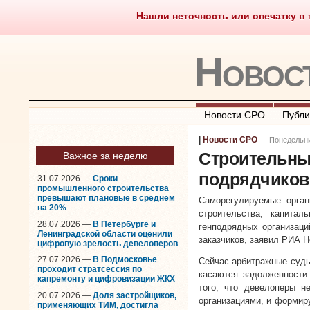
Нашли неточность или опечатку в т
Саморегулирование
Чт
Новос
Новости СРО
Публи
|
Новости СРО
Понедельни
Строительны
Важное за неделю
подрядчиков
31.07.2026 —
Сроки
промышленного строительства
превышают плановые в среднем
Саморегулируемые орган
на 20%
строительства, капита
28.07.2026 —
В Петербурге и
генподрядных организаци
Ленинградской области оценили
заказчиков, заявил РИА Н
цифровую зрелость девелоперов
27.07.2026 —
В Подмосковье
Сейчас арбитражные суды
проходит стратсессия по
касаются задолженности 
капремонту и цифровизации ЖКХ
того, что девелоперы н
20.07.2026 —
Доля застройщиков,
организациями, и формиру
применяющих ТИМ, достигла