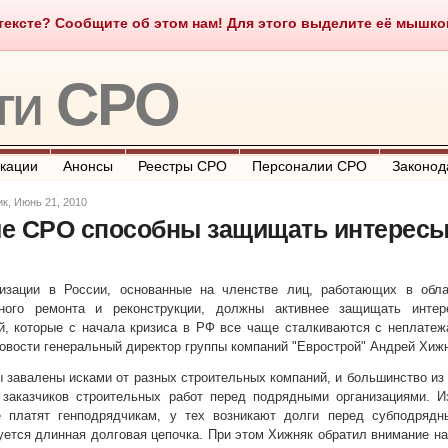
ексте? Сообщите об этом нам! Для этого выделите её мышкой и
о такое СРО
О портале
Контакты
Полезные ссылки
ти СРО
кации
Анонсы
Реестры СРО
Персоналии СРО
Законод
к, Июнь 21, 2010
е СРО способны защищать интерес
изации в России, основанные на членстве лиц, работающих в обла
льного ремонта и реконструкции, должны активнее защищать интер
й, которые с начала кризиса в РФ все чаще сталкиваются с неплате
овости генеральный директор группы компаний "Еврострой" Андрей Хижн
 завалены исками от разных строительных компаний, и большинство из
заказчиков строительных работ перед подрядными организациями. Из
е платят генподрядчикам, у тех возникают долги перед субподрядн
ется длинная долговая цепочка. При этом Хижняк обратил внимание на