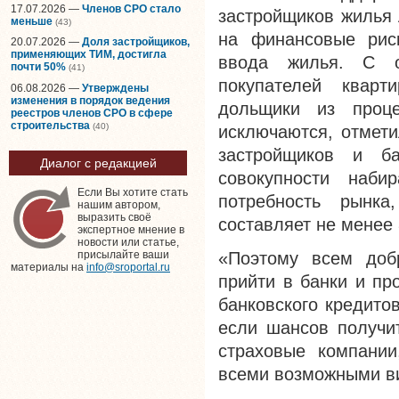
17.07.2026 —
Членов СРО стало
застройщиков жилья 
меньше
(43)
на финансовые рис
20.07.2026 —
Доля застройщиков,
применяющих ТИМ, достигла
ввода жилья. С о
почти 50%
(41)
покупателей кварт
06.08.2026 —
Утверждены
изменения в порядок ведения
дольщики из проце
реестров членов СРО в сфере
строительства
(40)
исключаются, отмети
застройщиков и б
Диалог с редакцией
совокупности наб
Если Вы хотите стать
потребность рынка
нашим автором,
выразить своё
составляет не менее 
экспертное мнение в
новости или статье,
«Поэтому всем доб
присылайте ваши
материалы на
info@sroportal.ru
прийти в банки и пр
банковского кредито
если шансов получит
страховые компани
всеми возможными ви