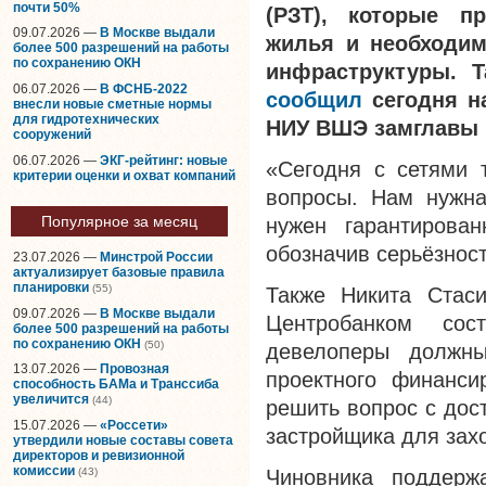
почти 50%
(РЗТ), которые п
09.07.2026 —
В Москве выдали
жилья и необходим
более 500 разрешений на работы
по сохранению ОКН
инфраструктуры. 
06.07.2026 —
В ФСНБ-2022
сообщил
сегодня н
внесли новые сметные нормы
для гидротехнических
НИУ ВШЭ замглавы 
сооружений
06.07.2026 —
ЭКГ-рейтинг: новые
«Сегодня с сетями 
критерии оценки и охват компаний
вопросы. Нам нужна
Популярное за месяц
нужен гарантирова
обозначив серьёзнос
23.07.2026 —
Минстрой России
актуализирует базовые правила
планировки
(55)
Также Никита Стас
09.07.2026 —
В Москве выдали
Центробанком сос
более 500 разрешений на работы
по сохранению ОКН
(50)
девелоперы должны
13.07.2026 —
Провозная
проектного финанси
способность БАМа и Транссиба
увеличится
(44)
решить вопрос с дос
15.07.2026 —
«Россети»
застройщика для зах
утвердили новые составы совета
директоров и ревизионной
комиссии
(43)
Чиновника поддерж