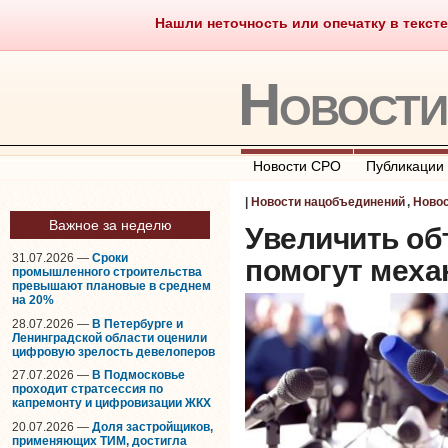
Нашли неточность или опечатку в тексте
Саморегулирование
Что тако
Новост
Новости СРО
Публикации
|
Новости нацобъединений
,
Ново
Важное за неделю
Увеличить о
31.07.2026 —
Сроки
помогут меха
промышленного строительства
превышают плановые в среднем
на 20%
28.07.2026 —
В Петербурге и
Ленинградской области оценили
цифровую зрелость девелоперов
27.07.2026 —
В Подмосковье
проходит стратсессия по
капремонту и цифровизации ЖКХ
20.07.2026 —
Доля застройщиков,
применяющих ТИМ, достигла