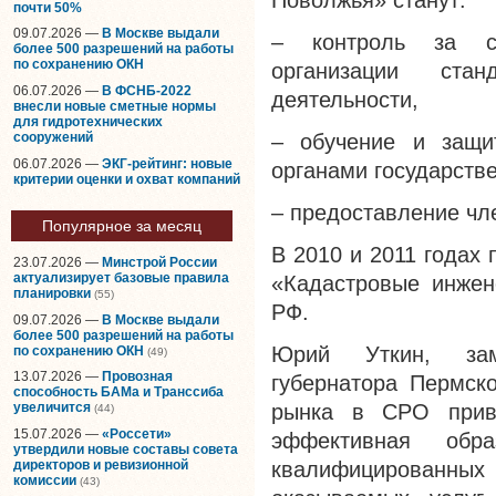
Поволжья» станут:
почти 50%
09.07.2026 —
В Москве выдали
– контроль за со
более 500 разрешений на работы
по сохранению ОКН
организации ста
06.07.2026 —
В ФСНБ-2022
деятельности,
внесли новые сметные нормы
для гидротехнических
сооружений
– обучение и защи
06.07.2026 —
ЭКГ-рейтинг: новые
органами государств
критерии оценки и охват компаний
– предоставление ч
Популярное за месяц
В 2010 и 2011 годах
23.07.2026 —
Минстрой России
актуализирует базовые правила
«Кадастровые инжен
планировки
(55)
РФ.
09.07.2026 —
В Москве выдали
более 500 разрешений на работы
Юрий Уткин, заме
по сохранению ОКН
(49)
13.07.2026 —
Провозная
губернатора Пермско
способность БАМа и Транссиба
рынка в
СРО
приве
увеличится
(44)
15.07.2026 —
«Россети»
эффективная обра
утвердили новые составы совета
директоров и ревизионной
квалифицированны
комиссии
(43)