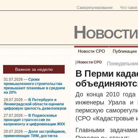
Саморегулирование
Что тако
Новост
Новости СРО
Публикации
|
Новости СРО
Понедельник,
Важное за неделю
В Перми када
31.07.2026 —
Сроки
объединяютс
промышленного строительства
превышают плановые в среднем
на 20%
До конца 2010 года
28.07.2026 —
В Петербурге и
инженеры Урала и 
Ленинградской области оценили
цифровую зрелость девелоперов
пермскую саморегул
27.07.2026 —
В Подмосковье
(
СРО
«Кадастровые и
проходит стратсессия по
капремонту и цифровизации ЖКХ
Главными задача
20.07.2026 —
Доля застройщиков,
применяющих ТИМ, достигла