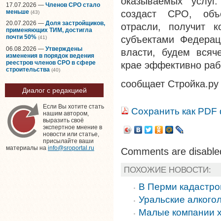
оказываемых услуг
17.07.2026 —
Членов СРО стало
меньше
создаст
СРО
, объ
(43)
20.07.2026 —
Доля застройщиков,
отрасли, получит к
применяющих ТИМ, достигла
почти 50%
субъектами Федерац
(41)
06.08.2026 —
Утверждены
власти, будем всяч
изменения в порядок ведения
реестров членов СРО в сфере
крае эффективно ра
строительства
(40)
сообщает Стройка.ру
Диалог с редакцией
Если Вы хотите стать
Сохранить как PDF
нашим автором,
выразить своё
экспертное мнение в
новости или статье,
присылайте ваши
материалы на
info@sroportal.ru
Comments are disable
ПОХОЖИЕ НОВОСТИ:
В Перми кадастро
Уральские алкого
Малые компании х