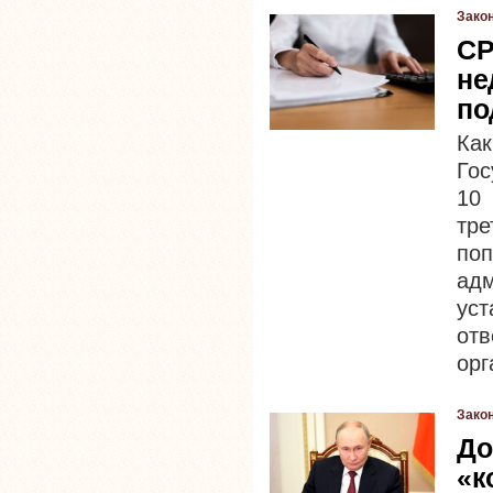
Зако
СР
не
по
Как
Го
10
тр
поп
ад
ус
от
орг
Зако
До
«к