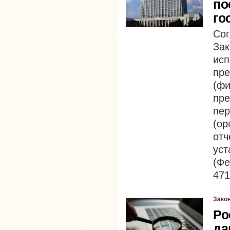
по
го
Сог
За
ис
пр
(ф
пр
пе
(ор
от
ус
(Фе
471
Зако
Ро
да