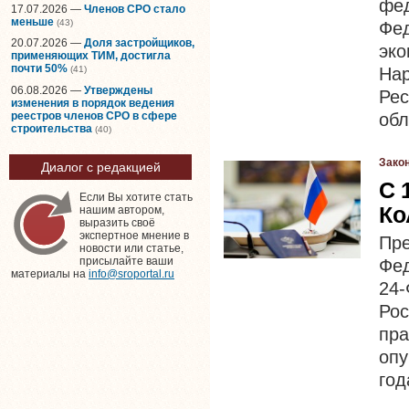
фе
17.07.2026 —
Членов СРО стало
меньше
(43)
Фе
20.07.2026 —
Доля застройщиков,
эко
применяющих ТИМ, достигла
почти 50%
На
(41)
06.08.2026 —
Утверждены
Рес
изменения в порядок ведения
реестров членов СРО в сфере
обл
строительства
(40)
Зако
Диалог с редакцией
С 
Если Вы хотите стать
Ко
нашим автором,
выразить своё
экспертное мнение в
Пр
новости или статье,
присылайте ваши
Фед
материалы на
info@sroportal.ru
24
Ро
пр
опу
год