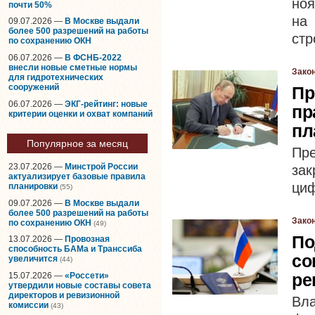
ноя
почти 50%
на
09.07.2026 —
В Москве выдали
более 500 разрешений на работы
стр
по сохранению ОКН
06.07.2026 —
В ФСНБ-2022
внесли новые сметные нормы
Зако
для гидротехнических
сооружений
Пр
06.07.2026 —
ЭКГ-рейтинг: новые
пр
критерии оценки и охват компаний
пл
Популярное за месяц
Пре
23.07.2026 —
Минстрой России
за
актуализирует базовые правила
циф
планировки
(55)
09.07.2026 —
В Москве выдали
более 500 разрешений на работы
Зако
по сохранению ОКН
(49)
По
13.07.2026 —
Провозная
способность БАМа и Транссиба
со
увеличится
(44)
ре
15.07.2026 —
«Россети»
утвердили новые составы совета
директоров и ревизионной
Вл
комиссии
(43)