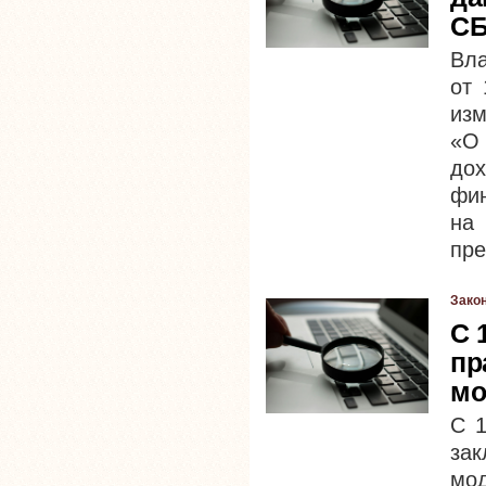
С
Вл
от 
изм
«О 
до
фи
на
пре
Зако
С 
пр
мо
С 1
зак
мод