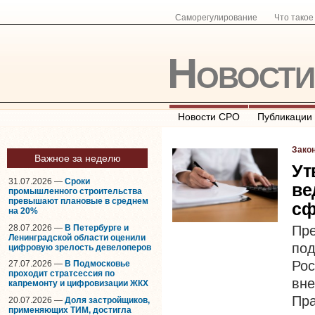
Саморегулирование
Что тако
Новост
Новости СРО
Публикации
Зако
Важное за неделю
Ут
31.07.2026 —
Сроки
ве
промышленного строительства
превышают плановые в среднем
сф
на 20%
28.07.2026 —
В Петербурге и
Пр
Ленинградской области оценили
по
цифровую зрелость девелоперов
Рос
27.07.2026 —
В Подмосковье
проходит стратсессия по
вн
капремонту и цифровизации ЖКХ
Пр
20.07.2026 —
Доля застройщиков,
применяющих ТИМ, достигла