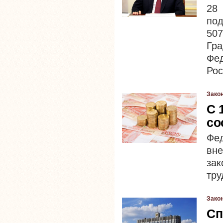
28
под
50
Гр
Фед
Рос
Зако
С 
со
Фед
вн
за
тру
Зако
Сп