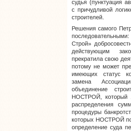
судья (пунктуация а
с причудливой логик
строителей.
Решения самого Петр
последовательными:
Строй» добросовест
действующим зак
прекратила свою дея
потому не может пре
имеющих статус ко
замена Ассоциац
объединение стро
НОСТРОЙ, который я
распределения сум
процедуры банкротст
которых НОСТРОЙ по
определение суда пе