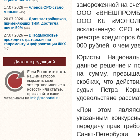
(45)
замороженной на сч
17.07.2026 —
Членов СРО стало
ООО «ВНЕШПРОМБАН
меньше
(45)
20.07.2026 —
Доля застройщиков,
ООО КБ «МОНОЛИТ
применяющих ТИМ, достигла
исключенную СРО на
почти 50%
(44)
27.07.2026 —
В Подмосковье
реестре кредиторов 
проходит стратсессия по
капремонту и цифровизации ЖКХ
000 рублей, о чем у
(40)
Юристы Националь
Диалог с редакцией
данное решение и п
Если Вы хотите стать
на сумму, превыш
нашим автором,
скобках, что дейст
выразить своё
экспертное мнение в
судьи Петра Корш
новости или статье,
присылайте ваши
удовольствие рассма
материалы на
info@sroportal.ru
«При этом являяс
указанным конкурсн
передачу прав требо
Санкт-Петербурга 