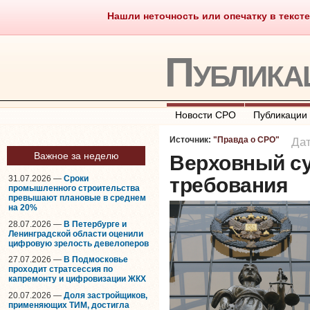
Нашли неточность или опечатку в тексте
Саморегулирование
Что тако
Публика
Новости СРО
Публикации
Источник:
"Правда о СРО"
Дат
Важное за неделю
Верховный с
31.07.2026 —
Сроки
требования
промышленного строительства
превышают плановые в среднем
на 20%
28.07.2026 —
В Петербурге и
Ленинградской области оценили
цифровую зрелость девелоперов
27.07.2026 —
В Подмосковье
проходит стратсессия по
капремонту и цифровизации ЖКХ
20.07.2026 —
Доля застройщиков,
применяющих ТИМ, достигла