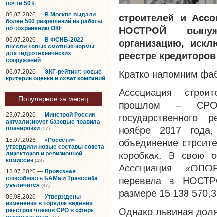
почти 50%
09.07.2026 —
В Москве выдали
строителей и Ассо
более 500 разрешений на работы
по сохранению ОКН
НОСТРОЙ вынуж
06.07.2026 —
В ФСНБ-2022
организацию, искл
внесли новые сметные нормы
для гидротехнических
реестре кредиторов
сооружений
06.07.2026 —
ЭКГ-рейтинг: новые
Кратко напомним фаб
критерии оценки и охват компаний
Ассоциация строи
Популярное за месяц
прошлом – СРО-С
23.07.2026 —
Минстрой России
государственного 
актуализирует базовые правила
ноябре 2017 года,
планировки
(57)
15.07.2026 —
«Россети»
объединение строите
утвердили новые составы совета
директоров и ревизионной
коробках. В свою о
комиссии
(48)
Ассоциация «ОПОР
13.07.2026 —
Провозная
способность БАМа и Транссиба
перевела в НОСТР
увеличится
(47)
размере 15 138 570,3
06.08.2026 —
Утверждены
изменения в порядок ведения
Однако львиная доля
реестров членов СРО в сфере
строительства