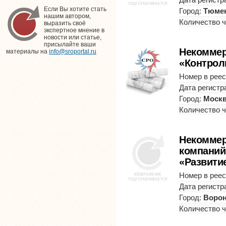
Если Вы хотите стать
Город:
Тюме
нашим автором,
Количество 
выразить своё
экспертное мнение в
новости или статье,
присылайте ваши
Некоммер
материалы на
info@sroportal.ru
«Контрол
Номер в реес
Дата регистр
Город:
Моск
Количество 
Некоммер
компаний
«Развити
Номер в реес
Дата регистр
Город:
Воро
Количество 