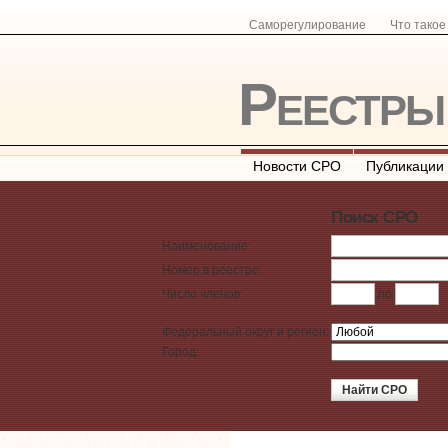
Саморегулирование
Что тако
Реестр
Новости СРО
Публикации
Поиск СРО
Наименование:
Номер в реестре:
Число членов:
по
Федеральный округ и регион:
Город: