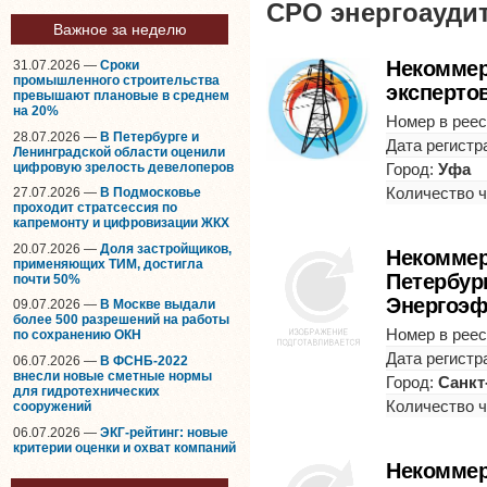
СРО энергоауди
Важное за неделю
Некоммер
31.07.2026 —
Сроки
промышленного строительства
эксперто
превышают плановые в среднем
на 20%
Номер в реес
28.07.2026 —
В Петербурге и
Дата регистр
Ленинградской области оценили
цифровую зрелость девелоперов
Город:
Уфа
Количество 
27.07.2026 —
В Подмосковье
проходит стратсессия по
капремонту и цифровизации ЖКХ
20.07.2026 —
Доля застройщиков,
Некоммер
применяющих ТИМ, достигла
Петербур
почти 50%
Энергоэф
09.07.2026 —
В Москве выдали
более 500 разрешений на работы
Номер в реес
по сохранению ОКН
Дата регистр
06.07.2026 —
В ФСНБ-2022
внесли новые сметные нормы
Город:
Санкт
для гидротехнических
Количество 
сооружений
06.07.2026 —
ЭКГ-рейтинг: новые
критерии оценки и охват компаний
Некоммер