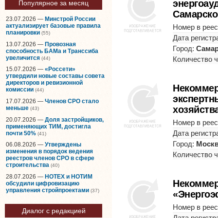
энергоау
Популярное за месяц
Самарско
23.07.2026 —
Минстрой России
актуализирует базовые правила
Номер в реес
планировки
(55)
Дата регистр
13.07.2026 —
Провозная
Город:
Сама
способность БАМа и Транссиба
увеличится
Количество 
(44)
15.07.2026 —
«Россети»
утвердили новые составы совета
директоров и ревизионной
Некоммер
комиссии
(44)
экспертн
17.07.2026 —
Членов СРО стало
хозяйств
меньше
(43)
20.07.2026 —
Доля застройщиков,
Номер в реес
применяющих ТИМ, достигла
Дата регистр
почти 50%
(41)
Город:
Моск
06.08.2026 —
Утверждены
изменения в порядок ведения
Количество 
реестров членов СРО в сфере
строительства
(40)
28.07.2026 —
НОТЕХ и НОТИМ
Некоммер
обсудили цифровизацию
управления стройпроектами
(37)
«Энергоэ
Номер в реес
Диалог с редакцией
Дата регистр