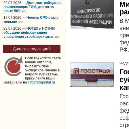
Ми
20.07.2026 —
Доля застройщиков,
применяющих ТИМ, достигла
ра
почти 50%
(40)
17.07.2026 —
Членов СРО стало
В М
меньше
(40)
вн
28.07.2026 —
НОТЕХ и НОТИМ
обсудили цифровизацию
пре
управления стройпроектами
(35)
фе
РФ
Диалог с редакцией
Если Вы хотите стать
нашим автором,
Феде
выразить своё
Го
экспертное мнение в
новости или статье,
су
присылайте ваши
материалы на
info@sroportal.ru
ка
Гос
ра
фе
со
стр