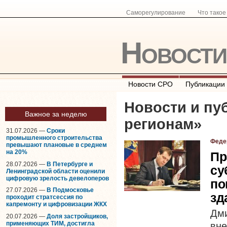
Саморегулирование
Что тако
Новост
Новости СРО
Публикации
Новости и пу
Важное за неделю
регионам
»
31.07.2026 —
Сроки
промышленного строительства
Феде
превышают плановые в среднем
на 20%
Пр
28.07.2026 —
В Петербурге и
су
Ленинградской области оценили
цифровую зрелость девелоперов
по
27.07.2026 —
В Подмосковье
зд
проходит стратсессия по
капремонту и цифровизации ЖКХ
Дми
20.07.2026 —
Доля застройщиков,
применяющих ТИМ, достигла
вн