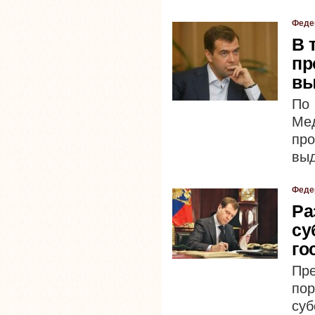
Феде
В 
пр
вы
По
Ме
пр
выд
Феде
Ра
су
го
Пр
по
су