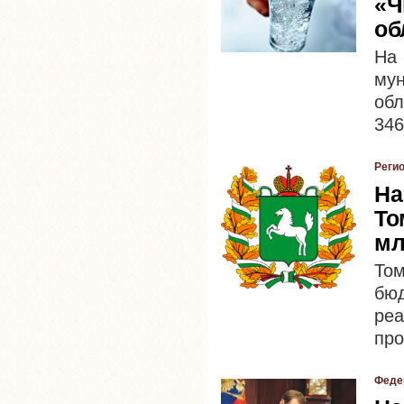
«Ч
об
На 
му
об
346
Реги
На
То
мл
То
бю
ре
про
Феде