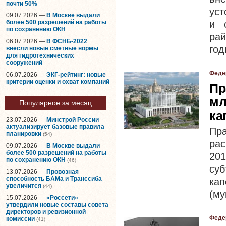
почти 50%
уст
09.07.2026 —
В Москве выдали
и 
более 500 разрешений на работы
по сохранению ОКН
ра
06.07.2026 —
В ФСНБ-2022
год
внесли новые сметные нормы
для гидротехнических
сооружений
Феде
06.07.2026 —
ЭКГ-рейтинг: новые
критерии оценки и охват компаний
Пр
мл
Популярное за месяц
ка
23.07.2026 —
Минстрой России
актуализирует базовые правила
Пр
планировки
(54)
ра
09.07.2026 —
В Москве выдали
более 500 разрешений на работы
201
по сохранению ОКН
(46)
су
13.07.2026 —
Провозная
способность БАМа и Транссиба
ка
увеличится
(44)
(му
15.07.2026 —
«Россети»
утвердили новые составы совета
директоров и ревизионной
Феде
комиссии
(41)