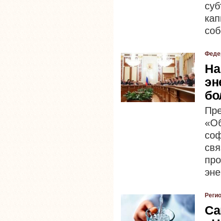
су
кап
соб
Феде
На
эн
бо
Пр
«О
со
св
пр
эне
Реги
Са