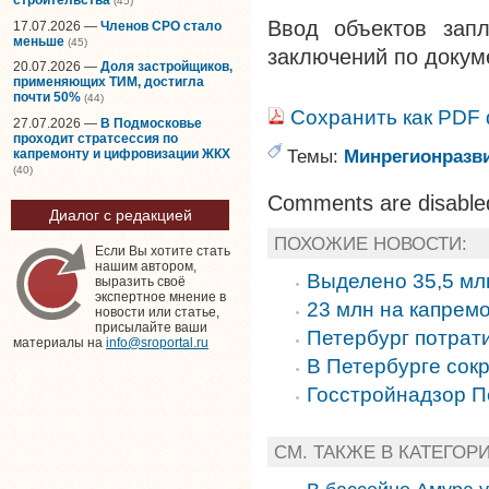
(45)
Ввод объектов запл
17.07.2026 —
Членов СРО стало
меньше
(45)
заключений по докум
20.07.2026 —
Доля застройщиков,
применяющих ТИМ, достигла
почти 50%
(44)
Сохранить как PDF
27.07.2026 —
В Подмосковье
проходит стратсессия по
Темы:
Минрегионразв
капремонту и цифровизации ЖКХ
(40)
Comments are disable
Диалог с редакцией
ПОХОЖИЕ НОВОСТИ:
Если Вы хотите стать
нашим автором,
Выделено 35,5 мл
выразить своё
экспертное мнение в
23 млн на капрем
новости или статье,
присылайте ваши
Петербург потрат
материалы на
info@sroportal.ru
В Петербурге сок
Госстройнадзор П
СМ. ТАКЖЕ В КАТЕГОР