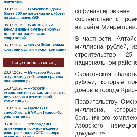
почти 50%
09.07.2026 —
В Москве выдали
софинансирование 
более 500 разрешений на работы
соответствии с прое
по сохранению ОКН
06.07.2026 —
В ФСНБ-2022
на сайте Минрегиона
внесли новые сметные нормы
для гидротехнических
В частности, Алтай
сооружений
06.07.2026 —
ЭКГ-рейтинг: новые
миллиона рублей, и
критерии оценки и охват компаний
строительство 2
национальном районе
Популярное за месяц
23.07.2026 —
Минстрой России
Саратовская область
актуализирует базовые правила
рублей, которые по
планировки
(57)
15.07.2026 —
«Россети»
домов в городе Красн
утвердили новые составы совета
директоров и ревизионной
Правительству Омск
комиссии
(48)
миллиона, которы
13.07.2026 —
Провозная
способность БАМа и Транссиба
больничного комплек
увеличится
(47)
06.08.2026 —
Утверждены
Азовского немецко
изменения в порядок ведения
документе.
реестров членов СРО в сфере
строительства