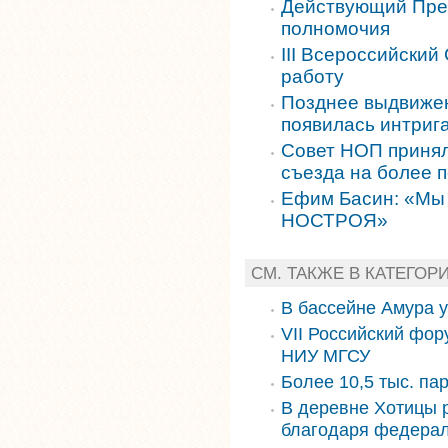
Действующий Пре
полномочия
III Всероссийски
работу
Позднее выдвиже
появилась интриг
Совет НОП принял
съезда на более п
Ефим Басин: «Мы 
НОСТРОЯ»
СМ. ТАКЖЕ В КАТЕГОР
В бассейне Амура 
VII Российский фор
НИУ МГСУ
Более 10,5 тыс. па
В деревне Хотицы 
благодаря федера