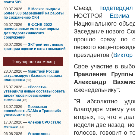
почти 50%
Съезд
подвтерди
09.07.2026 —
В Москве выдали
более 500 разрешений на работы
НОСТРОй
Ефима 
по сохранению ОКН
Национального объед
06.07.2026 —
В ФСНБ-2022
внесли новые сметные нормы
Заседание нового Со
для гидротехнических
сооружений
прошло сразу по о
06.07.2026 —
ЭКГ-рейтинг: новые
первого вице-презид
критерии оценки и охват компаний
президентов (
Виктор
Популярное за месяц
Свое участие в выб
23.07.2026 —
Минстрой России
Правления Группы
актуализирует базовые правила
планировки
(56)
Александр Вахмис
15.07.2026 —
«Россети»
еженедельнику":
утвердили новые составы совета
директоров и ревизионной
комиссии
"Я абсолютно удов
(46)
13.07.2026 —
Провозная
благодаря моему уча
способность БАМа и Транссиба
увеличится
вторых, то, что я да
(44)
17.07.2026 —
Членов СРО стало
недели две назад, но
меньше
(44)
голосов, говорит о 
06.08.2026 —
Утверждены