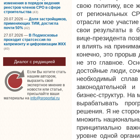
изменения в порядок ведения
свою политику, все 
реестров членов СРО в сфере
строительства
(43)
от региональных СР
20.07.2026 —
Доля застройщиков,
отрасли мое участие
применяющих ТИМ, достигла
почти 50%
(42)
свои результаты в 
27.07.2026 —
В Подмосковье
вице-президента поз
проходит стратсессия по
капремонту и цифровизации ЖКХ
и влиять на принима
(40)
конечно, это прорыв
не это главное. Осн
Диалог с редакцией
достойные люди, соч
Если Вы хотите стать
нашим автором,
необходимый сплав 
выразить своё
экспертное мнение в
законодательной и
новости или статье,
бизнес-структур. На 
присылайте ваши
материалы на
info@sroportal.ru
вырабатывать прог
решения. Я не сторон
множить национальны
принципиально важ
уровне одной органи