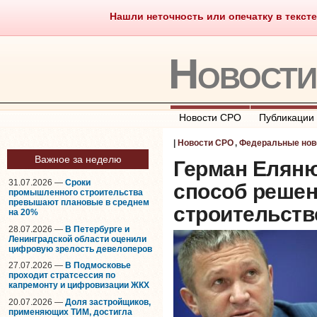
Нашли неточность или опечатку в тексте
Саморегулирование
Что тако
Новост
Новости СРО
Публикации
|
Новости СРО
,
Федеральные нов
Важное за неделю
Герман Елян
31.07.2026 —
Сроки
способ решен
промышленного строительства
превышают плановые в среднем
строительств
на 20%
28.07.2026 —
В Петербурге и
Ленинградской области оценили
цифровую зрелость девелоперов
27.07.2026 —
В Подмосковье
проходит стратсессия по
капремонту и цифровизации ЖКХ
20.07.2026 —
Доля застройщиков,
применяющих ТИМ, достигла