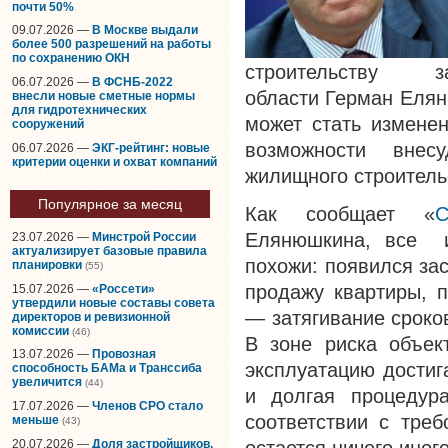
почти 50%
09.07.2026 —
В Москве выдали
более 500 разрешений на работы
по сохранению ОКН
строительству 
06.07.2026 —
В ФСНБ-2022
области Герман Еля
внесли новые сметные нормы
для гидротехнических
может стать изменен
сооружений
возможности внес
06.07.2026 —
ЭКГ-рейтинг: новые
критерии оценки и охват компаний
жилищного строитель
Популярное за месяц
Как сообщает «
С
Елянюшкина, все и
23.07.2026 —
Минстрой России
актуализирует базовые правила
похожи: появился за
планировки
(55)
продажу квартиры, п
15.07.2026 —
«Россети»
утвердили новые составы совета
— затягивание сроко
директоров и ревизионной
комиссии
(46)
В зоне риска объек
13.07.2026 —
Провозная
эксплуатацию достиг
способность БАМа и Транссиба
увеличится
(44)
и долгая процедур
17.07.2026 —
Членов СРО стало
соответствии с тре
меньше
(43)
20.07.2026 —
Доля застройщиков,