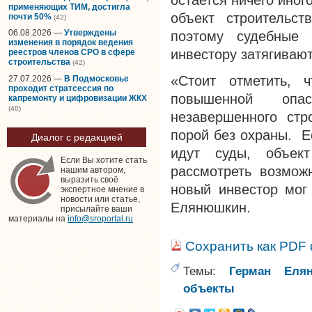
остается ничего иног
применяющих ТИМ, достигла
объект строительст
почти 50%
(42)
06.08.2026 —
Утверждены
поэтому судебные 
изменения в порядок ведения
инвестору затягивают
реестров членов СРО в сфере
строительства
(42)
«Стоит отметить, 
27.07.2026 —
В Подмосковье
проходит стратсессия по
повышенной опас
капремонту и цифровизации ЖКХ
(40)
незавершенного стр
порой без охраны. Е
Диалог с редакцией
идут суды, объек
Если Вы хотите стать
рассмотреть возможн
нашим автором,
выразить своё
новый инвестор мог
экспертное мнение в
новости или статье,
Елянюшкин.
присылайте ваши
материалы на
info@sroportal.ru
Сохранить как PDF
Темы:
Герман Еля
объекты