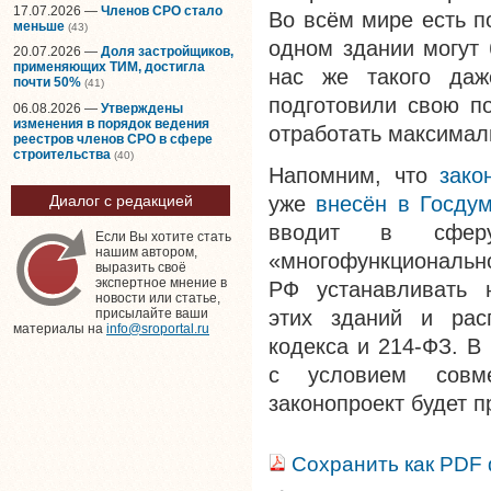
17.07.2026 —
Членов СРО стало
Во всём мире есть п
меньше
(43)
одном здании могут 
20.07.2026 —
Доля застройщиков,
применяющих ТИМ, достигла
нас же такого даж
почти 50%
(41)
подготовили свою п
06.08.2026 —
Утверждены
изменения в порядок ведения
отработать максимал
реестров членов СРО в сфере
строительства
(40)
Напомним, что
зако
уже
внесён в Госду
Диалог с редакцией
вводит в сферу
Если Вы хотите стать
нашим автором,
«многофункционально
выразить своё
экспертное мнение в
РФ устанавливать н
новости или статье,
этих зданий и рас
присылайте ваши
материалы на
info@sroportal.ru
кодекса и 214-ФЗ. В
с условием совме
законопроект будет п
Сохранить как PDF