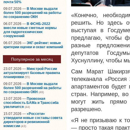
почти 50%
09.07.2026 —
В Москве выдали
более 500 разрешений на работы
«Конечно, необходи
по сохранению ОКН
решить. Но здесь 
06.07.2026 —
В ФСНБ-2022
внесли новые сметные нормы
выступая в Госдуме
для гидротехнических
сооружений
предлагаю, чтобы фи
06.07.2026 —
ЭКГ-рейтинг: новые
разные предложени
критерии оценки и охват компаний
депутатов Госду
Популярное за месяц
Хуснуллину, чтобы м
23.07.2026 —
Минстрой России
Сам Марат Шакирзя
актуализирует базовые правила
планировки
(55)
телеканала «Россия 
09.07.2026 —
В Москве выдали
апартаментов будет 
более 500 разрешений на работы
по сохранению ОКН
(49)
стран. Например, во
13.07.2026 —
Провозная
могут жить прямо
способность БАМа и Транссиба
увеличится
(44)
разрешено.
15.07.2026 —
«Россети»
утвердили новые составы совета
«Я не призываю к то
директоров и ревизионной
комиссии
(43)
— просто такая прак