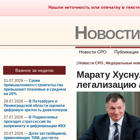
Нашли неточность или опечатку в тексте
Саморегулирование
Что тако
Новост
Новости СРО
Публикации
|
Новости СРО
,
Федеральные нов
Важное за неделю
Марату Хусну
31.07.2026 —
Сроки
легализацию 
промышленного строительства
превышают плановые в среднем
на 20%
28.07.2026 —
В Петербурге и
Ленинградской области оценили
цифровую зрелость девелоперов
27.07.2026 —
В Подмосковье
проходит стратсессия по
капремонту и цифровизации ЖКХ
20.07.2026 —
Доля застройщиков,
применяющих ТИМ, достигла