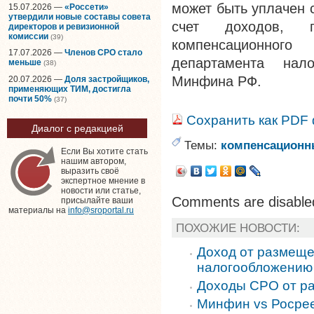
может быть уплачен 
15.07.2026 —
«Россети»
утвердили новые составы совета
счет доходов, 
директоров и ревизионной
комиссии
(39)
компенсационног
17.07.2026 —
Членов СРО стало
департамента нал
меньше
(38)
Минфина РФ.
20.07.2026 —
Доля застройщиков,
применяющих ТИМ, достигла
почти 50%
(37)
Сохранить как PDF
Диалог с редакцией
Темы:
компенсацион
Если Вы хотите стать
нашим автором,
выразить своё
экспертное мнение в
новости или статье,
Comments are disable
присылайте ваши
материалы на
info@sroportal.ru
ПОХОЖИЕ НОВОСТИ:
Доход от размещ
налогообложению
Доходы СРО от ра
Минфин vs Росрее