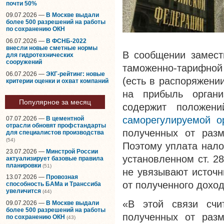
почти 50%
09.07.2026 —
В Москве выдали
более 500 разрешений на работы
по сохранению ОКН
06.07.2026 —
В ФСНБ-2022
внесли новые сметные нормы
В сообщении замест
для гидротехнических
сооружений
таможенно-тарифно
06.07.2026 —
ЭКГ-рейтинг: новые
(есть в распоряжени
критерии оценки и охват компаний
на прибыль органи
Популярное за месяц
содержит положени
саморегулируемой о
07.07.2026 —
В цементной
отрасли обновят профстандарты
полученных от разм
для специалистов производства
(54)
Поэтому уплата нало
23.07.2026 —
Минстрой России
установленном ст. 2
актуализирует базовые правила
планировки
(51)
не увязывают источн
13.07.2026 —
Провозная
от полученного доход
способность БАМа и Транссиба
увеличится
(44)
«В этой связи сч
09.07.2026 —
В Москве выдали
более 500 разрешений на работы
полученных от разм
по сохранению ОКН
(43)