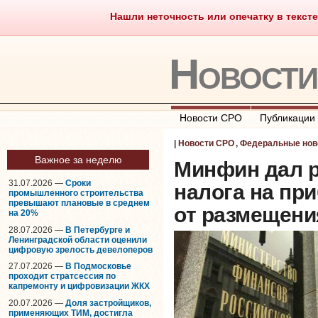
Нашли неточность или опечатку в тексте
Саморегулирование
Что тако
Новост
Новости СРО
Публикации
|
Новости СРО
,
Федеральные нов
Важное за неделю
Минфин дал р
31.07.2026 —
Сроки
налога на пр
промышленного строительства
превышают плановые в среднем
от размещени
на 20%
28.07.2026 —
В Петербурге и
Ленинградской области оценили
цифровую зрелость девелоперов
27.07.2026 —
В Подмосковье
проходит стратсессия по
капремонту и цифровизации ЖКХ
20.07.2026 —
Доля застройщиков,
применяющих ТИМ, достигла