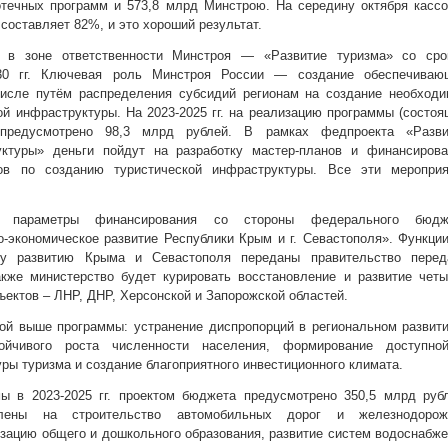
течных программ и 573,8 млрд Минстрою. На середину октября кассо
составляет 82%, и это хороший результат.
 в зоне ответственности Минстроя — «Развитие туризма» со сро
30 гг. Ключевая роль Минстроя России — создание обеспечиваю
числе путём распределения субсидий регионам на создание необходи
ой инфраструктуры. На 2023-2025 гг. на реализацию программы (состо
 предусмотрено 98,3 млрд рублей. В рамках федпроекта «Разви
уктуры» деньги пойдут на разработку мастер-планов и финансирова
тов по созданию туристической инфраструктуры. Все эти мероприя
ь параметры финансирования со стороны федерального бюдж
-экономическое развитие Республики Крым и г. Севастополя». Функци
ому развитию Крыма и Севастополя переданы правительство перед
кже министерство будет курировать восстановление и развитие четы
ектов – ЛНР, ДНР, Херсонской и Запорожской областей.
й выше программы: устранение диспропорций в региональном развити
ойчивого роста численности населения, формирование доступно
ры туризма и создание благоприятного инвестиционного климата.
ы в 2023-2025 гг. проектом бюджета предусмотрено 350,5 млрд рубл
лены на строительство автомобильных дорог и железнодорож
зацию общего и дошкольного образования, развитие систем водоснабж