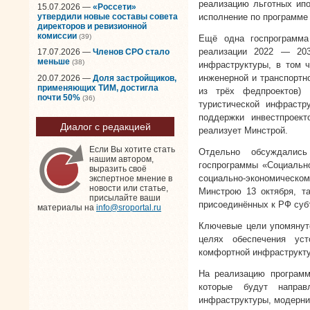
реализацию льготных ипо
15.07.2026 —
«Россети»
утвердили новые составы совета
исполнение по программе 
директоров и ревизионной
комиссии
(39)
Ещё одна госпрограмма
реализации 2022 — 20
17.07.2026 —
Членов СРО стало
меньше
(38)
инфраструктуры, в том 
инженерной и транспортн
20.07.2026 —
Доля застройщиков,
применяющих ТИМ, достигла
из трёх федпроектов)
почти 50%
(36)
туристической инфрастр
поддержки инвестпроек
Диалог с редакцией
реализует Минстрой.
Если Вы хотите стать
Отдельно обсуждалис
нашим автором,
госпрограммы «Социально
выразить своё
социально-экономическ
экспертное мнение в
новости или статье,
Минстрою 13 октября, та
присылайте ваши
присоединённых к РФ субъ
материалы на
info@sroportal.ru
Ключевые цели упомянуто
целях обеспечения уст
комфортной инфраструкту
На реализацию программ
которые будут направ
инфраструктуры, модерни