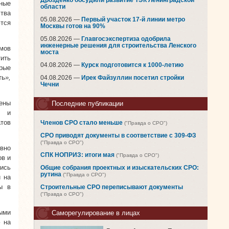
Дрозденко обсудили развитие ТЭК Ленинградской
ные
области
ства
05.08.2026 —
Первый участок 17-й линии метро
тся
Москвы готов на 90%
05.08.2026 —
Главгосэкспертиза одобрила
инженерные решения для строительства Ленского
мов
моста
ить
04.08.2026 —
Курск подготовится к 1000-летию
рые
ть
»,
04.08.2026 —
Ирек Файзуллин посетил стройки
Чечни
рены
Последние публикации
а и
тов
Членов СРО стало меньше
("Правда о СРО")
СРО приводят документы в соответствие с 309-ФЗ
("Правда о СРО")
вно
СПК НОПРИЗ: итоги мая
("Правда о СРО")
ов и
лись
Общие собрания проектных и изыскательских СРО:
рутина
("Правда о СРО")
и на
ы в
Строительные СРО переписывают документы
("Правда о СРО")
ыми
Саморегулирование в лицах
 на