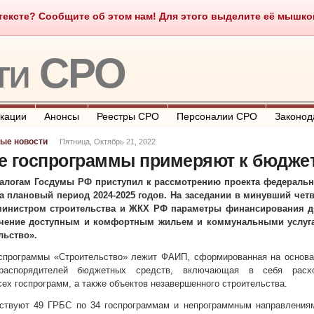
ексте? Сообщите об этом нам! Для этого выделите её мышкой и
о такое СРО
О портале
Контакты
Полезные ссылки
ти СРО
кации
Анонсы
Реестры СРО
Персоналии СРО
Законод
ые новости
Пятница, Октябрь 21, 2022
е госпрограммы примеряют к бюдже
налогам Госдумы РФ приступил к рассмотрению проекта федеральн
на плановый период 2024-2025 годов. На заседании в минувший четв
министром строительства и ЖКХ РФ параметры финансирования д
чение доступным и комфортным жильем и коммунальными услуг
льство».
оспрограммы «Строительство» лежит ФАИП, сформированная на основа
распорядителей бюджетных средств, включающая в себя расх
сех госпрограмм, а также объектов незавершенного строительства.
ствуют 49 ГРБС по 34 госпрограммам и непрограммным направлениям