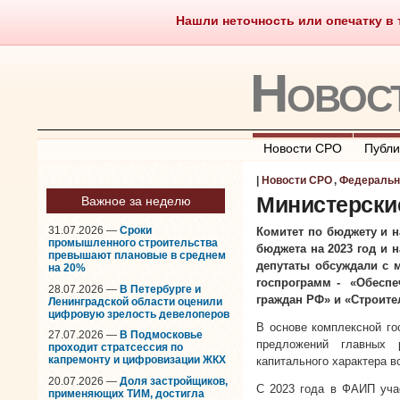
Нашли неточность или опечатку в т
Саморегулирование
Чт
Новос
Новости СРО
Публи
|
Новости СРО
,
Федеральн
Министерски
Важное за неделю
31.07.2026 —
Сроки
Комитет по бюджету и 
промышленного строительства
бюджета на 2023 год и 
превышают плановые в среднем
депутаты обсуждали с 
на 20%
госпрограмм -
«Обеспе
28.07.2026 —
В Петербурге и
граждан РФ»
и «Строите
Ленинградской области оценили
цифровую зрелость девелоперов
В основе комплексной г
27.07.2026 —
В Подмосковье
предложений главных 
проходит стратсессия по
капремонту и цифровизации ЖКХ
капитального характера в
20.07.2026 —
Доля застройщиков,
С 2023 года в ФАИП уча
применяющих ТИМ, достигла