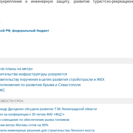
оукрепление и инженерную защиту, развитие туристско-рекреацион
л
рой РФ
,
федеральный бюджет
или планы на метро
ительства инфраструктуры ускоряется
вительству поручения в целях развития стройотрасли и ЖКХ
полномочия по развитию Крыма и Севастополя
ИЖС
НОВОСТИ СРО»
андр Дрозденко обсудили развитие ТЭК Ленинградской области
ил на конференции к 30-летию ФАУ «ФЦС»
л совещание по обеспечению рынка топливом
нии метро Москвы готов на 90%
рила инженерные решения для строительства Ленского моста