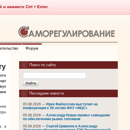
 нажмите Ctrl + Enter.
ательство
Форум
ту
Поиск по сайту
ого
ерг
вух
ами
Последние новости
05.08.2026 —
Ирек Файзуллин выступил на
нии
конференции к 30-летию ФАУ «ФЦС»
оды
05.08.2026 —
Александр Новак провел совещание
по обеспечению рынка топливом
, а
05.08.2026 —
Сергей Цивилев и Александр