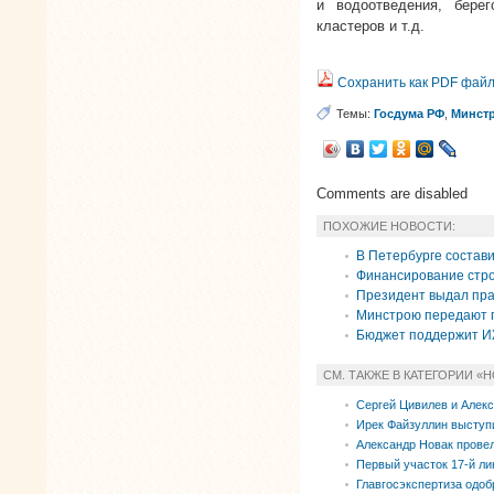
и водоотведения, берег
кластеров и т.д.
Сохранить как PDF фай
Темы:
Госдума РФ
,
Минст
Comments are disabled
ПОХОЖИЕ НОВОСТИ:
В Петербурге состав
Финансирование стро
Президент выдал пра
Минстрою передают 
Бюджет поддержит 
СМ. ТАКЖЕ В КАТЕГОРИИ «
Сергей Цивилев и Алекс
Ирек Файзуллин выступ
Александр Новак прове
Первый участок 17-й ли
Главгосэкспертиза одоб