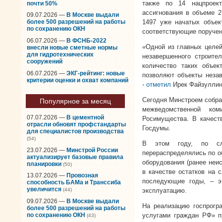
также по 14 нацпроек
почти 50%
ассигнования в объеме 2
09.07.2026 —
В Москве выдали
1497 уже начатых объек
более 500 разрешений на работы
по сохранению ОКН
соответствующие поручен
06.07.2026 —
В ФСНБ-2022
«
Одной из главных целей
внесли новые сметные нормы
для гидротехнических
незавершенного строите
сооружений
количество таких объек
06.07.2026 —
ЭКГ-рейтинг: новые
позволяют объекты незав
критерии оценки и охват компаний
-
отметил
Ирек Файзуллин
Сегодня Минстроем собран
Популярное за месяц
межведомственной ком
07.07.2026 —
В цементной
Росимущества. В качеств
отрасли обновят профстандарты
Госдумы.
для специалистов производства
(54)
В этом году, по сл
23.07.2026 —
Минстрой России
перераспределялись по об
актуализирует базовые правила
оборудования (ранее неи
планировки
(50)
в качестве остатков на 
13.07.2026 —
Провозная
последующие годы, – э
способность БАМа и Транссиба
увеличится
эксплуатацию.
(44)
09.07.2026 —
В Москве выдали
На реализацию госпрог
более 500 разрешений на работы
по сохранению ОКН
услугами граждан РФ» п
(43)