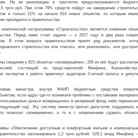
там. На ее реализацию в трехлетке предусматриваются бюджет
,5 трлн руб. При этом 79% средств пойдут на завершение строитель
тов и только 21% на начало 814 новых объектов, по которым имею
ия президента и правительства.
 комплексной госпрограммы «Строительство» является снижение объе
льства. Перед нами стоит задача — к 2027 году в два раза сократ
тов. В этом вопросе правительством принят ряд документов, кото
ершенного строительства или списать, или реализовать, или дострои
.
ы сведения о 823 объектах «незавершёнки», 205 из них будут рассмот
иссией, состоящей из представителей Минфина, Казначейств
е экспертов к работе привлекут аудиторов Счетной палаты и депута
овам министра, внутри ФАИП бюджетные средства операти
ъектам, если вдруг где-то возникали проблемы с поставками материал
спользованные деньги возвращались в резервный фонд либо переноси
следующий год). Эту систему министр просил депутатов поддержать 
то позволит своевременно, а то и с опережением сдавать объект
раммы «Обеспечение доступным и комфортным жильем и коммунальн
равительство запланировало 1,2 трлн рублей: 529,1 млрд Минфину –