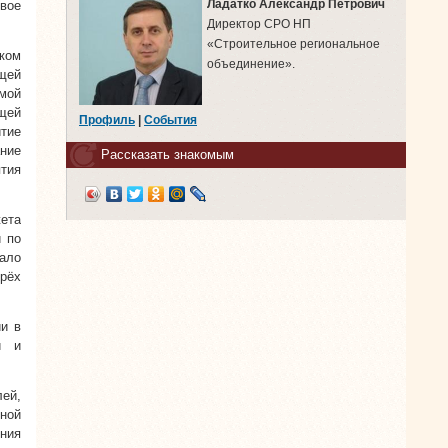
Ладатко Александр Петрович
вое
Директор СРО НП
«Строительное региональное
ком
объединение».
щей
мой
ящей
Профиль
|
События
тие
ние
Рассказать знакомым
тия
ета
и по
ало
рёх
и в
й и
ей,
ной
ения