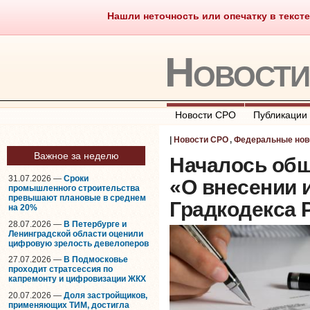
Нашли неточность или опечатку в тексте
Саморегулирование
Что тако
Новост
Новости СРО
Публикации
|
Новости СРО
,
Федеральные нов
Важное за неделю
Началось об
31.07.2026 —
Сроки
«О внесении 
промышленного строительства
превышают плановые в среднем
Градкодекса 
на 20%
28.07.2026 —
В Петербурге и
Ленинградской области оценили
цифровую зрелость девелоперов
27.07.2026 —
В Подмосковье
проходит стратсессия по
капремонту и цифровизации ЖКХ
20.07.2026 —
Доля застройщиков,
применяющих ТИМ, достигла