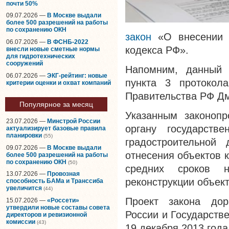
почти 50%
09.07.2026 —
В Москве выдали
более 500 разрешений на работы
по сохранению ОКН
закон
«О внесении 
06.07.2026 —
В ФСНБ-2022
кодекса РФ».
внесли новые сметные нормы
для гидротехнических
сооружений
Напомним, данный 
06.07.2026 —
ЭКГ-рейтинг: новые
пункта 3 протокол
критерии оценки и охват компаний
Правительства РФ Дми
Популярное за месяц
Указанным законопр
23.07.2026 —
Минстрой России
органу государств
актуализирует базовые правила
планировки
(55)
градостроительной 
09.07.2026 —
В Москве выдали
отнесения объектов 
более 500 разрешений на работы
по сохранению ОКН
(50)
средних сроков н
13.07.2026 —
Провозная
реконструкции объект
способность БАМа и Транссиба
увеличится
(44)
Проект закона до
15.07.2026 —
«Россети»
утвердили новые составы совета
России и Государств
директоров и ревизионной
комиссии
(43)
19 декабря 2013 года