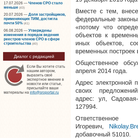
17.07.2026 —
Членов СРО стало
меньше
(43)
Вместе с тем, внес
20.07.2026 —
Доля застройщиков,
федеральные законы,
применяющих ТИМ, достигла
почти 50%
(41)
«потому что опреде
06.08.2026 —
Утверждены
объектов к временн
изменения в порядок ведения
реестров членов СРО в сфере
иных объектов, со
строительства
(40)
временных построек 
Диалог с редакцией
Общественное обсу
Если Вы хотите стать
апреля 2014 года.
нашим автором,
выразить своё
экспертное мнение в
Адрес электронной п
новости или статье,
присылайте ваши
своих предложен
материалы на
info@sroportal.ru
адрес: ул, Садовая
127994.
Ответственн
Игоревич,
Nikolay.B
добавочный 51010.