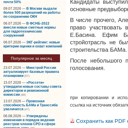
Кандидаты выступил
почти 50%
основные предвыбор
09.07.2026 —
В Москве выдали
более 500 разрешений на работы
по сохранению ОКН
В числе прочего, Ал
06.07.2026 —
В ФСНБ-2022
право участвовать 
внесли новые сметные нормы
для гидротехнических
Е.Басина. Ефим Б
сооружений
стройотрасль не бы
06.07.2026 —
ЭКГ-рейтинг: новые
критерии оценки и охват компаний
строительства БАМа.
Популярное за месяц
После небольшого п
голосования.
23.07.2026 —
Минстрой России
актуализирует базовые правила
планировки
(57)
15.07.2026 —
«Россети»
утвердили новые составы совета
директоров и ревизионной
комиссии
(48)
при копировании и исп
13.07.2026 —
Провозная
ссылка на источник обязат
способность БАМа и Транссиба
увеличится
(47)
06.08.2026 —
Утверждены
изменения в порядок ведения
Сохранить как PDF
реестров членов СРО в сфере
строительства