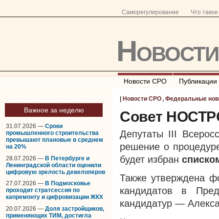
Саморегулирование
Что тако
Новост
Новости СРО
Публикации
|
Новости СРО
,
Федеральные нов
Важное за неделю
Совет НОСТРО
31.07.2026 —
Сроки
Депутаты III Всерос
промышленного строительства
превышают плановые в среднем
решение о процедуре
на 20%
будет избран
списко
28.07.2026 —
В Петербурге и
Ленинградской области оценили
цифровую зрелость девелоперов
Также утверждена ф
27.07.2026 —
В Подмосковье
кандидатов в Пре
проходит стратсессия по
капремонту и цифровизации ЖКХ
кандидатур — Алекс
20.07.2026 —
Доля застройщиков,
применяющих ТИМ, достигла