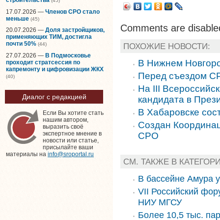
(45)
17.07.2026 —
Членов СРО стало
меньше
(45)
Comments are disable
20.07.2026 —
Доля застройщиков,
применяющих ТИМ, достигла
почти 50%
ПОХОЖИЕ НОВОСТИ:
(44)
27.07.2026 —
В Подмосковье
В Нижнем Новгоро
проходит стратсессия по
капремонту и цифровизации ЖКХ
Перед съездом С
(40)
На III Всероссий
Диалог с редакцией
кандидата в През
В Хабаровске со
Если Вы хотите стать
нашим автором,
Создан Координа
выразить своё
экспертное мнение в
СРО
новости или статье,
присылайте ваши
материалы на
info@sroportal.ru
СМ. ТАКЖЕ В КАТЕГОР
В бассейне Амура 
VII Российский фор
НИУ МГСУ
Более 10,5 тыс. па