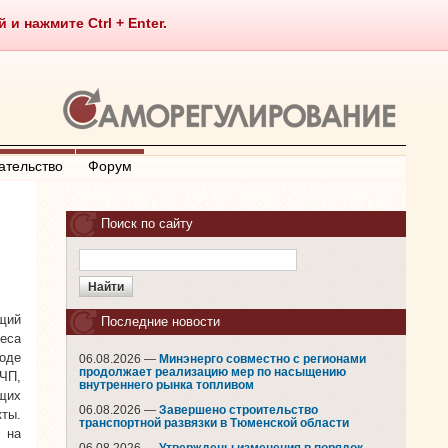
 нажмите Ctrl + Enter.
ательство
Форум
Поиск по сайту
щий
Последние новости
еса
оде
06.08.2026 —
Минэнерго совместно с регионами
продолжает реализацию мер по насыщению
ГЧП,
внутреннего рынка топливом
щих
06.08.2026 —
Завершено строительство
кты.
транспортной развязки в Тюменской области
 на