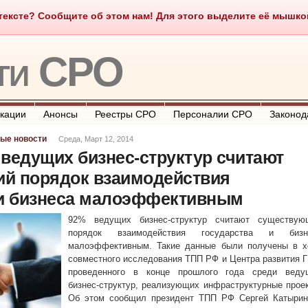
ексте? Сообщите об этом нам! Для этого выделите её мышкой и
о такое СРО
О портале
Контакты
Полезные ссылки
ти СРО
кации
Анонсы
Реестры СРО
Персоналии СРО
Законод
ые новости
Среда, Март 12, 2014
ведущих бизнес-структур считают
й порядок взаимодействия
 и бизнеса малоэффективным
92% ведущих бизнес-структур считают существую
порядок взаимодействия государства и бизн
малоэффективным. Такие данные были получены в х
совместного исследования ТПП РФ и Центра развития 
проведенного в конце прошлого года среди веду
бизнес-структур, реализующих инфраструктурные прое
Об этом сообщил президент ТПП РФ Сергей Катырин