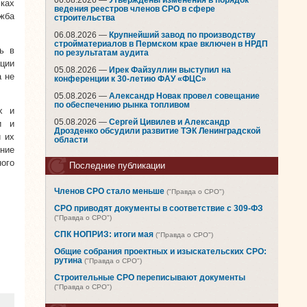
06.08.2026 —
Утверждены изменения в порядок
ках
ведения реестров членов СРО в сфере
жба
строительства
06.08.2026 —
Крупнейший завод по производству
стройматериалов в Пермском крае включен в НРДП
ь в
по результатам аудита
ации
05.08.2026 —
Ирек Файзуллин выступил на
а не
конференции к 30-летию ФАУ «ФЦС»
05.08.2026 —
Александр Новак провел совещание
по обеспечению рынка топливом
х и
05.08.2026 —
Сергей Цивилев и Александр
и и
Дрозденко обсудили развитие ТЭК Ленинградской
и их
области
ение
ного
Последние публикации
Членов СРО стало меньше
("Правда о СРО")
СРО приводят документы в соответствие с 309-ФЗ
("Правда о СРО")
СПК НОПРИЗ: итоги мая
("Правда о СРО")
Общие собрания проектных и изыскательских СРО:
рутина
("Правда о СРО")
Строительные СРО переписывают документы
("Правда о СРО")