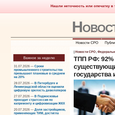
Нашли неточность или опечатку в т
Саморегулирование
Чт
Новос
Новости СРО
Публи
|
Новости СРО
,
Федеральн
ТПП РФ: 92% 
Важное за неделю
существующи
31.07.2026 —
Сроки
промышленного строительства
государства
превышают плановые в среднем
на 20%
28.07.2026 —
В Петербурге и
Ленинградской области оценили
цифровую зрелость девелоперов
27.07.2026 —
В Подмосковье
проходит стратсессия по
капремонту и цифровизации ЖКХ
20.07.2026 —
Доля застройщиков,
применяющих ТИМ, достигла