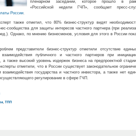
пленарном заседании, которое прошло в рам
«Российской недели ГЧП», сообщает пресс-слу
латы России
.
сперт также отметил, что 80% бизнес-структур видят необходимост
нес-сообщества для защиты интересов частного партнера (при реализ
ед.). Однако, по мнению бизнесменов, условия для этого в России пок
облем представители бизнес-структур отметили отсутствие едины
 взаимодействия публичного и частного партнеров при инициаци
, а также высокий уровень издержек бизнеса на предпроектной стади
эксперты отметили, что в России существует законодательное огранич
взаимодействия государства и частного инвестора, а также нет еди
осуществляющего регулирование в сфере ГЧП.
л
ра
,
ТПП