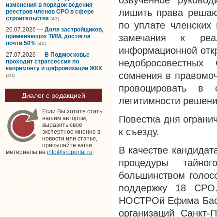
озвученное руково
изменения в порядок ведения
лишить права решаю
реестров членов СРО в сфере
строительства
(43)
по уплате членских
20.07.2026 —
Доля застройщиков,
замечания к реа
применяющих ТИМ, достигла
почти 50%
(42)
информационной откр
27.07.2026 —
В Подмосковье
недобросовестных
проходит стратсессия по
капремонту и цифровизации ЖКХ
сомнения в правомоч
(40)
провоцировать в
Диалог с редакцией
легитимности решени
Если Вы хотите стать
Повестка дня ограни
нашим автором,
выразить своё
к съезду.
экспертное мнение в
новости или статье,
присылайте ваши
В качестве кандидат
материалы на
info@sroportal.ru
процедуры тайног
большинством голос
поддержку 18 СРО.
НОСТРОй Ефима Баси
организаций Санкт-