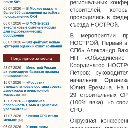
региональных конфе
почти 50%
строителей, кот
09.07.2026 —
В Москве выдали
более 500 разрешений на работы
проводились в федер
по сохранению ОКН
06.07.2026 —
В ФСНБ-2022
съезда НОСТРОй.
внесли новые сметные нормы
для гидротехнических
В мероприятии пр
сооружений
НОСТРОЙ, Первый ви
06.07.2026 —
ЭКГ-рейтинг: новые
критерии оценки и охват компаний
СПб» Александр Вах
НП «Объединение
Популярное за месяц
Координатор НОСТР
23.07.2026 —
Минстрой России
Петров; руководит
актуализирует базовые правила
планировки
(56)
начальник Организ
15.07.2026 —
«Россети»
Юлия Еремина. На м
утвердили новые составы совета
директоров и ревизионной
29 строительных СР
комиссии
(46)
(100% явка), но сво
13.07.2026 —
Провозная
способность БАМа и Транссиба
СРО.
увеличится
(44)
17.07.2026 —
Членов СРО стало
Окружная конферен
меньше
(44)
06.08.2026 —
Утверждены