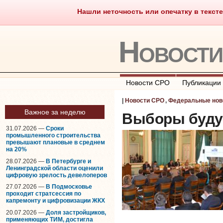
Нашли неточность или опечатку в тексте
Саморегулирование
Что тако
Новост
Новости СРО
Публикации
|
Новости СРО
,
Федеральные нов
Важное за неделю
Выборы буду
31.07.2026 —
Сроки
промышленного строительства
превышают плановые в среднем
на 20%
28.07.2026 —
В Петербурге и
Ленинградской области оценили
цифровую зрелость девелоперов
27.07.2026 —
В Подмосковье
проходит стратсессия по
капремонту и цифровизации ЖКХ
20.07.2026 —
Доля застройщиков,
применяющих ТИМ, достигла