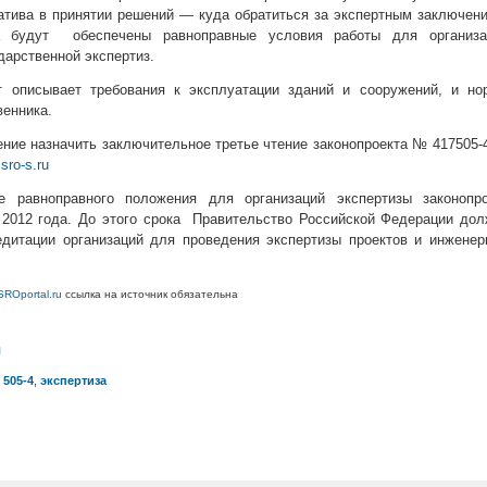
атива в принятии решений — куда обратиться за экспертным заключен
а будут обеспечены равноправные условия работы для организа
дарственной экспертиз.
кт описывает требования к эксплуатации зданий и сооружений, и но
венника.
ние назначить заключительное третье чтение законопроекта № 417505-
т
sro-s.ru
е равноправного положения для организаций экспертизы законопро
 2012 года. До этого срока Правительство Российской Федерации до
едитации организаций для проведения экспертизы проектов и инжене
SROportal.ru
ссылка на источник обязательна
л
 505-4
,
экспертиза