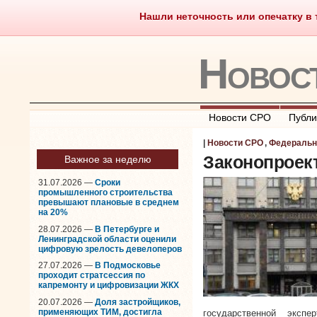
Нашли неточность или опечатку в т
Саморегулирование
Чт
Новос
Новости СРО
Публи
|
Новости СРО
,
Федеральн
Законопроект
Важное за неделю
31.07.2026 —
Сроки
промышленного строительства
превышают плановые в среднем
на 20%
28.07.2026 —
В Петербурге и
Ленинградской области оценили
цифровую зрелость девелоперов
27.07.2026 —
В Подмосковье
проходит стратсессия по
капремонту и цифровизации ЖКХ
20.07.2026 —
Доля застройщиков,
применяющих ТИМ, достигла
государственной эксп