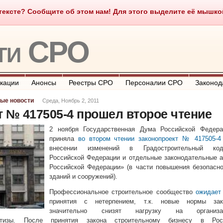
ексте? Сообщите об этом нам! Для этого выделите её мышкой и
о такое СРО
О портале
Контакты
Полезные ссылки
ти СРО
кации
Анонсы
Реестры СРО
Персоналии СРО
Законод
ые новости
Среда, Ноябрь 2, 2011
 № 417505-4 прошел второе чтение
2 ноября Государственная Дума Российской Федера
приняла
во втором чтении законопроект № 417505-4
внесении изменений в Градостроительный код
Российской Федерации и отдельные законодательные 
Российской Федерации» (в части повышения безопасн
зданий и сооружений).
Профессиональное строительное сообщество
ожидает
принятия с нетерпением, т.к. новые нормы зак
значительно снизят нагрузку на организа
ертизы. После принятия закона строительному бизнесу в Рос