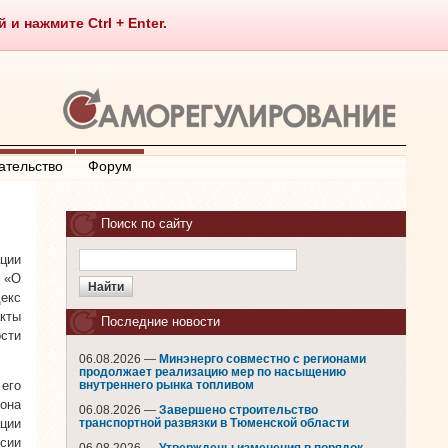
 нажмите Ctrl + Enter.
ательство
Форум
Поиск по сайту
ции
«О
екс
акты
Последние новости
ости
06.08.2026 —
Минэнерго совместно с регионами
продолжает реализацию мер по насыщению
его
внутреннего рынка топливом
она
06.08.2026 —
Завершено строительство
ции
транспортной развязки в Тюменской области
сии