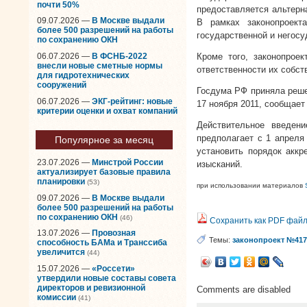
почти 50%
предоставляется альтерн
09.07.2026 —
В Москве выдали
В рамках законопроект
более 500 разрешений на работы
государственной и негосу
по сохранению ОКН
06.07.2026 —
В ФСНБ-2022
Кроме того, законопрое
внесли новые сметные нормы
ответственности их собст
для гидротехнических
сооружений
Госдума РФ приняла реше
06.07.2026 —
ЭКГ-рейтинг: новые
17 ноября 2011, сообщае
критерии оценки и охват компаний
Действительное введени
предполагает с 1 апреля
Популярное за месяц
установить порядок аккр
23.07.2026 —
Минстрой России
изысканий.
актуализирует базовые правила
планировки
(53)
при использовании материалов
09.07.2026 —
В Москве выдали
более 500 разрешений на работы
по сохранению ОКН
(46)
Сохранить как PDF фай
13.07.2026 —
Провозная
Темы:
законопроект №417
способность БАМа и Транссиба
увеличится
(44)
15.07.2026 —
«Россети»
утвердили новые составы совета
директоров и ревизионной
Comments are disabled
комиссии
(41)