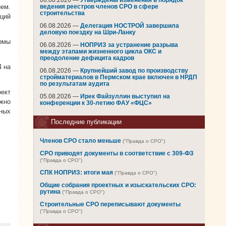
06.08.2026 —
Утверждены изменения в порядок
ием.
ведения реестров членов СРО в сфере
строительства
ций
06.08.2026 —
Делегация НОСТРОЙ завершила
деловую поездку на Шри-Ланку
рмы
06.08.2026 —
НОПРИЗ за устранение разрыва
между этапами жизненного цикла ОКС и
преодоление дефицита кадров
4 на
06.08.2026 —
Крупнейший завод по производству
стройматериалов в Пермском крае включен в НРДП
по результатам аудита
ект
05.08.2026 —
Ирек Файзуллин выступил на
лжно
конференции к 30-летию ФАУ «ФЦС»
рных
Последние публикации
Членов СРО стало меньше
("Правда о СРО")
СРО приводят документы в соответствие с 309-ФЗ
("Правда о СРО")
СПК НОПРИЗ: итоги мая
("Правда о СРО")
Общие собрания проектных и изыскательских СРО:
рутина
("Правда о СРО")
Строительные СРО переписывают документы
("Правда о СРО")