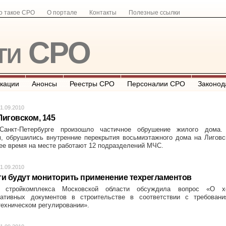
о такое СРО
О портале
Контакты
Полезные ссылки
ти СРО
кации
Анонсы
Реестры СРО
Персоналии СРО
Законод
1.09.2010
иговском, 145
анкт-Петербурге произошло частичное обрушение жилого дома.
, обрушились внутренние перекрытия восьмиэтажного дома на Лиговс
щее время на месте работают 12 подразделений МЧС.
1.09.2010
ти будут мониторить применение техрегламентов
а стройкомплекса Московской области обсуждила вопрос «О х
мативных документов в строительстве в соответствии с требовани
техническом регулировании».