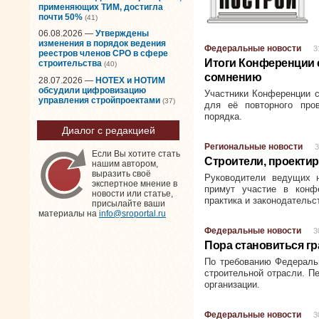
применяющих ТИМ, достигла
почти 50%
(41)
06.08.2026 —
Утверждены
изменения в порядок ведения
Федеральные новости
3
реестров членов СРО в сфере
Итоги Конференции 
строительства
(40)
сомнению
28.07.2026 —
НОТЕХ и НОТИМ
обсудили цифровизацию
Участники Конференции с
управления стройпроектами
(37)
для её повторного про
порядка.
Диалог с редакцией
Региональные новости
3
Если Вы хотите стать
Строители, проектир
нашим автором,
выразить своё
Руководители ведущих н
экспертное мнение в
примут участие в конф
новости или статье,
практика и законодательс
присылайте ваши
материалы на
info@sroportal.ru
Федеральные новости
3
Пора становиться г
По требованию Федераль
строительной отрасли. П
организации.
Федеральные новости
3