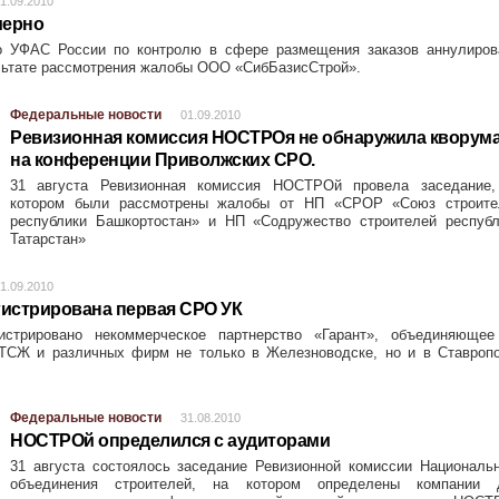
1.09.2010
мерно
о УФАС России по контролю в сфере размещения заказов аннулиров
ультате рассмотрения жалобы ООО «СибБазисСтрой».
Федеральные новости
01.09.2010
Ревизионная комиссия НОСТРОя не обнаружила кворум
на конференции Приволжских СРО.
31 августа Ревизионная комиссия НОСТРОй провела заседание,
котором были рассмотрены жалобы от НП «СРОР «Союз строите
республики Башкортостан» и НП «Содружество строителей республ
Татарстан»
1.09.2010
гистрирована первая СРО УК
истрировано некоммерческое партнерство «Гарант», объединяющее
ТСЖ и различных фирм не только в Железноводске, но и в Ставропо
Федеральные новости
31.08.2010
НОСТРОй определился с аудиторами
31 августа состоялось заседание Ревизионной комиссии Националь
объединения строителей, на котором определены компании 