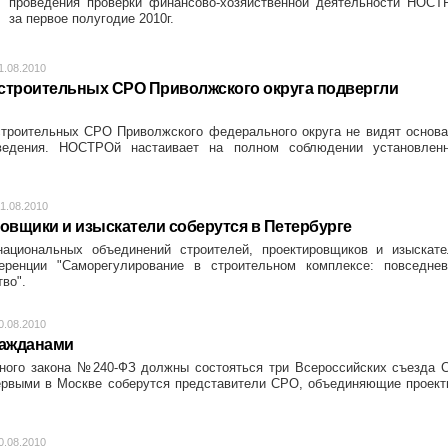
проведения проверки финансово-хозяйственной деятельности НОСТ
за первое полугодие 2010г.
1.08.2010
строительных СРО Приволжского округа подвергли
троительных СРО Приволжского федерального округа не видят основа
ведения. НОСТРОй настаивает на полном соблюдении установленн
1.08.2010
овщики и изыскатели соберутся в Петербурге
ациональных объединений строителей, проектировщиков и изыскате
еренции "Саморегулирование в строительном комплексе: повседнев
тво".
0.08.2010
ражданами
ного закона №240-ФЗ должны состояться три Всероссийских съезда 
ервыми в Москве соберутся представители СРО, объединяющие проект
0.08.2010