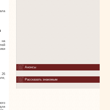
ала
а
 на
лей
ики
Анонсы
 26
ле,
Рассказать знакомым
ного
для