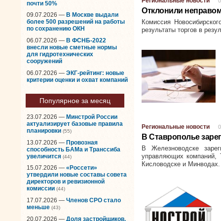
Региональные новости
0
почти 50%
Отклонили неправо
09.07.2026 —
В Москве выдали
Комиссия Новосибирског
более 500 разрешений на работы
по сохранению ОКН
результаты торгов в рез
06.07.2026 —
В ФСНБ-2022
внесли новые сметные нормы
для гидротехнических
сооружений
06.07.2026 —
ЭКГ-рейтинг: новые
критерии оценки и охват компаний
Популярное за месяц
23.07.2026 —
Минстрой России
актуализирует базовые правила
Региональные новости
0
планировки
(55)
В Ставрополье заре
13.07.2026 —
Провозная
В Железноводске зарег
способность БАМа и Транссиба
управляющих компаний, 
увеличится
(44)
Кисловодске и Минводах.
15.07.2026 —
«Россети»
утвердили новые составы совета
директоров и ревизионной
комиссии
(44)
17.07.2026 —
Членов СРО стало
меньше
(43)
20.07.2026 —
Доля застройщиков,