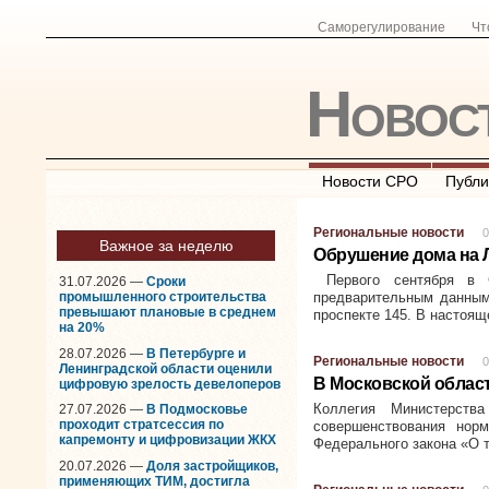
Саморегулирование
Чт
Новос
Новости СРО
Публи
Региональные новости
0
Важное за неделю
Обрушение дома на Л
Первого сентября в С
31.07.2026 —
Сроки
промышленного строительства
предварительным данным
превышают плановые в среднем
проспекте 145. В настоя
на 20%
28.07.2026 —
В Петербурге и
Региональные новости
0
Ленинградской области оценили
В Московской облас
цифровую зрелость девелоперов
Коллегия Министерств
27.07.2026 —
В Подмосковье
проходит стратсессия по
совершенствования нор
капремонту и цифровизации ЖКХ
Федерального закона «О 
20.07.2026 —
Доля застройщиков,
применяющих ТИМ, достигла