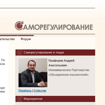
ательство
Форум
Саморегулирование в лицах
 По
Панферов Андрей
ком
Анатольевич
Некоммерческое Партнерство
«Объединение изыскателей»
оде
Профиль
|
События
ями
Мероприятия