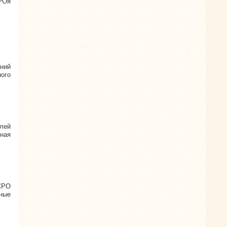
РОя
ний
ого
лей
ная
СРО
ные