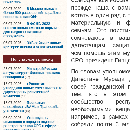
«Сегодня вся Россия
почти 50%
прежде наша с вами
09.07.2026 —
В Москве выдали
более 500 разрешений на работы
встать в один ряд с 
по сохранению ОКН
материальную и ф
06.07.2026 —
В ФСНБ-2022
внесли новые сметные нормы
семьям. Это поисти
для гидротехнических
сооружений
сомневаюсь в ваш
06.07.2026 —
ЭКГ-рейтинг: новые
дагестанцам – защит
критерии оценки и охват компаний
чем помощь этим м
Популярное за месяц
СРО президент Гиль
23.07.2026 —
Минстрой России
По словам уполномоч
актуализирует базовые правила
планировки
(57)
Дагестане Мурада Д
15.07.2026 —
«Россети»
своей гражданской 
утвердили новые составы совета
директоров и ревизионной
тем, кто в этом н
комиссии
(47)
сообщество респ
13.07.2026 —
Провозная
способность БАМа и Транссиба
необходимыми веща
увеличится
(46)
например, в рамках
06.08.2026 —
Утверждены
изменения в порядок ведения
собрали почти 3 мл
реестров членов СРО в сфере
строительства