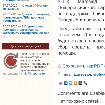
(44)
УПТК Магомед З
17.07.2026 —
Членов СРО стало
Общероссийского нар
меньше
(44)
по поддержке бойц
20.07.2026 —
Доля застройщиков,
применяющих ТИМ, достигла
Победы!» и призвал 
почти 50%
(43)
27.07.2026 —
В Подмосковье
Представители стр
проходит стратсессия по
капремонту и цифровизации ЖКХ
согласием. Для под
(40)
будет открыт специ
сбор средств, при
Диалог с редакцией
помощи.
Если Вы хотите стать
нашим автором,
выразить своё
экспертное мнение в
Сохранить как PDF
новости или статье,
присылайте ваши
Темы:
Дагестан
,
моби
материалы на
info@sroportal.ru
Comments are disable
Нет похожих статей.