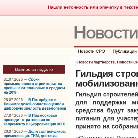
Нашли неточность или опечатку в тексте
Саморегулирование
Что тако
Новост
Новости СРО
Публикации
|
Новости партнерств
,
Новости С
Важное за неделю
Гильдия стро
31.07.2026 —
Сроки
мобилизован
промышленного строительства
превышают плановые в среднем
на 20%
Гильдия строителе
28.07.2026 —
В Петербурге и
для поддержки мо
Ленинградской области оценили
цифровую зрелость девелоперов
средства будут за
27.07.2026 —
В Подмосковье
питания для участ
проходит стратсессия по
капремонту и цифровизации ЖКХ
принято на собрании
20.07.2026 —
Доля застройщиков,
применяющих ТИМ, достигла