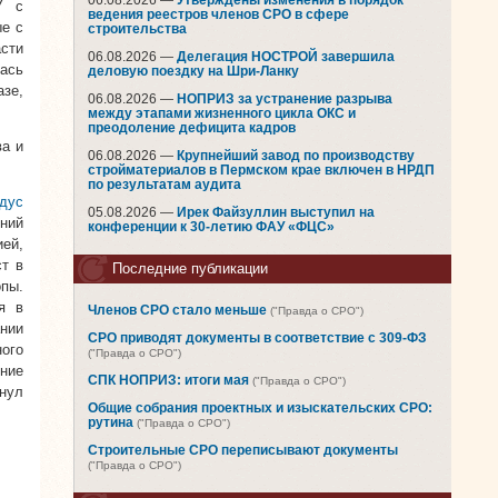
06.08.2026 —
Утверждены изменения в порядок
У с
ведения реестров членов СРО в сфере
ые с
строительства
сти
06.08.2026 —
Делегация НОСТРОЙ завершила
лась
деловую поездку на Шри-Ланку
зе,
06.08.2026 —
НОПРИЗ за устранение разрыва
между этапами жизненного цикла ОКС и
преодоление дефицита кадров
ва и
06.08.2026 —
Крупнейший завод по производству
стройматериалов в Пермском крае включен в НРДП
по результатам аудита
дус
05.08.2026 —
Ирек Файзуллин выступил на
ний
конференции к 30-летию ФАУ «ФЦС»
ей,
т в
Последние публикации
пы.
я в
Членов СРО стало меньше
("Правда о СРО")
нии
СРО приводят документы в соответствие с 309-ФЗ
ного
("Правда о СРО")
ние
СПК НОПРИЗ: итоги мая
("Правда о СРО")
нул
Общие собрания проектных и изыскательских СРО:
рутина
("Правда о СРО")
Строительные СРО переписывают документы
("Правда о СРО")