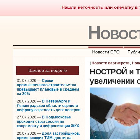
Нашли неточность или опечатку в т
Саморегулирование
Чт
Новос
Новости СРО
Публи
|
Новости партнерств
,
Нов
НОСТРОЙ и T
Важное за неделю
увеличении 
31.07.2026 —
Сроки
промышленного строительства
превышают плановые в среднем
на 20%
28.07.2026 —
В Петербурге и
Ленинградской области оценили
цифровую зрелость девелоперов
27.07.2026 —
В Подмосковье
проходит стратсессия по
капремонту и цифровизации ЖКХ
20.07.2026 —
Доля застройщиков,
применяющих ТИМ, достигла