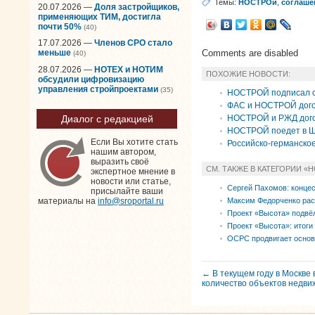
Темы:
НОСТРОй
,
соглаше
20.07.2026 —
Доля застройщиков,
применяющих ТИМ, достигла
почти 50%
(40)
17.07.2026 —
Членов СРО стало
Comments are disabled
меньше
(40)
28.07.2026 —
НОТЕХ и НОТИМ
ПОХОЖИЕ НОВОСТИ:
обсудили цифровизацию
управления стройпроектами
(35)
НОСТРОЙ подписал с
ФАС и НОСТРОЙ дого
НОСТРОЙ и РЖД дого
Диалог с редакцией
НОСТРОЙ поедет в 
Если Вы хотите стать
Российско-германско
нашим автором,
выразить своё
СМ. ТАКЖЕ В КАТЕГОРИИ «
экспертное мнение в
новости или статье,
Сергей Пахомов: конце
присылайте ваши
Максим Федорченко рас
материалы на
info@sroportal.ru
Проект «Высота» подвё
Проект «Высота»: итоги
ОСРС продвигает основ
← В текущем году в Москве 
количество объектов недви