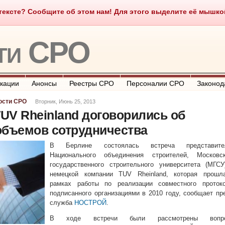
ексте? Сообщите об этом нам! Для этого выделите её мышкой и
о такое СРО
О портале
Контакты
Полезные ссылки
ти СРО
кации
Анонсы
Реестры СРО
Персоналии СРО
Законод
ости СРО
Вторник, Июнь 25, 2013
UV Rheinland договорились об
объемов сотрудничества
В Берлине состоялась встреча представите
Национального объединения строителей, Московск
государственного строительного университета (МГСУ
немецкой компании TUV Rheinland, которая прошл
рамках работы по реализации совместного протоко
подписанного организациями в 2010 году, сообщает пр
служба
НОСТРОЙ
.
В ходе встречи были рассмотрены вопр