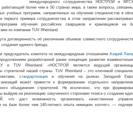
международного сотрудничества НОСТРОЙ и МГС
, работающей более чем в 50 странах мира, а также вопросы, связанн
х учебных программ, направленных на обучение специалистов в обла
ве первого примера сотрудничества в этом направлении рассматрива
 программ обучения российских сварщиков и крановщиков на ба
ами из компании TUV Rheinland.
нута договоренность об увеличении объемов совместного сотрудничест
 создания единого бренда.
чи председатель комитета по международным отношениям
Азарий Лапи
продолжением разработанной ранее концепции развития взаимоотноше
 и TUV Rheinland. «НОСТРОЙ является ведущей организаци
 строителей нашей страны. TUV Rheinland – это ключевой специалис
роектами,
стандартизации
и обучения на рынках Западной Евро
рганизаций может привести к формированию отдельного направлени
ьного объединения строителей. Не исключено, что при формирова
ы выйдем на реализацию озвученного сторонами тезиса о создании еди
, что даст возможность организовать качественное управле
 на базе более чем 140-летнего опыта немецких коллег», — подчерк
л