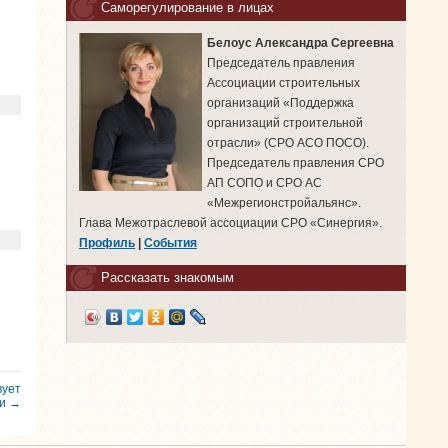
Саморегулирование в лицах
Белоус Александра Сергеевна
Председатель правления
Ассоциации строительных
организаций «Поддержка
организаций строительной
отрасли» (СРО АСО ПОСО).
Председатель правления СРО
АП СОПО и СРО АС
«Межрегионстройальянс».
Глава Межотраслевой ассоциации СРО «Синергия».
Профиль
|
События
Рассказать знакомым
вует
ки →