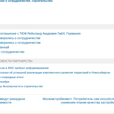
ние о сотрудничестве
,
строительство
оглашение с ТЮФ Рейнланд Академия ГмбХ, Германия
ворились о сотрудничестве
ворились о сотрудничестве
Шанхай
е сотрудничество
НОВОСТИ ПАРТНЕРСТВ»
ссии в ЖКХ требуют реформирования
сказал об успешной реализации комплексного развития территорий в Новосибирске
л очередные итоги
 ноября
ы безопасности в строительстве
введут рекордное
Москомстройинвест: Потребитель сам способст
жимости
снижению планки качества застрой