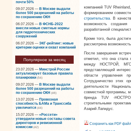
почти 50%
компанией TUV Rheinland
09.07.2026 —
В Москве выдали
формированием совместны
более 500 разрешений на работы
по сохранению ОКН
строительства
. В качест
возможность создания
06.07.2026 —
В ФСНБ-2022
внесли новые сметные нормы
разработанной специалист
для гидротехнических
сооружений
Кроме того, была достиг
06.07.2026 —
ЭКГ-рейтинг: новые
рассмотрена возможность
критерии оценки и охват компаний
После завершения встре
отметил, что она стала 
Популярное за месяц
между НОСТРОЙ, МГСУ
23.07.2026 —
Минстрой России
представляющей интересы
актуализирует базовые правила
области управления п
планировки
(54)
Сотрудничество этих о
09.07.2026 —
В Москве выдали
деятельности Национал
более 500 разрешений на работы
совместной программы, м
по сохранению ОКН
(46)
бренда TUV -НОСТРОЙ
13.07.2026 —
Провозная
строительными проектами
способность БАМа и Транссиба
увеличится
(44)
Азарий Лапидус.
15.07.2026 —
«Россети»
утвердили новые составы совета
директоров и ревизионной
Сохранить как PDF фай
комиссии
(42)