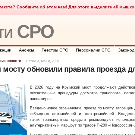
ексте? Сообщите об этом нам! Для этого выделите её мышкой и
о такое СРО
О портале
Контакты
Полезные ссылки
ти СРО
кации
Анонсы
Реестры СРО
Персоналии СРО
Законод
ные новости
Пятница, Май 8, 2026
 мосту обновили правила проезда д
В 2026 году на Крымский мост продолжают действов
обязательные процедуры досмотра транспорта, багаж
пассажиров.
Введено новое ограничение: проезд по мосту запрещён
гибридных автомобилей и электромобилей. Владель
таких транспортных средств рекомендуют использов
альтернативный маршрут по трассе Р-280 «Новороссия»
Дополнительно установлены правила перевозки грузо