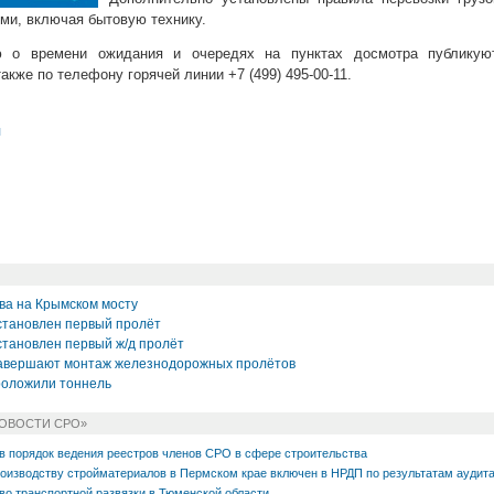
ми, включая бытовую технику.
 о времени ожидания и очередях на пунктах досмотра публикую
акже по телефону горячей линии +7 (499) 495-00-11.
л
ва на Крымском мосту
становлен первый пролёт
становлен первый ж/д пролёт
завершают монтаж железнодорожных пролётов
роложили тоннель
НОВОСТИ СРО»
в порядок ведения реестров членов СРО в сфере строительства
роизводству стройматериалов в Пермском крае включен в НРДП по результатам аудит
о транспортной развязки в Тюменской области