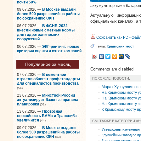
почти 50%
аккумуляторными батарея
09.07.2026 —
В Москве выдали
более 500 разрешений на работы
Актуальную информацию
по сохранению ОКН
официальных каналах, а т
06.07.2026 —
В ФСНБ-2022
внесли новые сметные нормы
для гидротехнических
Сохранить как PDF фай
сооружений
06.07.2026 —
ЭКГ-рейтинг: новые
Темы:
Крымский мост
критерии оценки и охват компаний
Популярное за месяц
Comments are disabled
07.07.2026 —
В цементной
ПОХОЖИЕ НОВОСТИ:
отрасли обновят профстандарты
для специалистов производства
Марат Хуснуллин сно
(54)
На Крымском мосту у
23.07.2026 —
Минстрой России
На Крымском мосту у
актуализирует базовые правила
На Крымском мосту 
планировки
(51)
К Крымскому мосту п
13.07.2026 —
Провозная
способность БАМа и Транссиба
увеличится
(44)
СМ. ТАКЖЕ В КАТЕГОРИИ «
09.07.2026 —
В Москве выдали
Утверждены изменения 
более 500 разрешений на работы
Крупнейший завод по п
по сохранению ОКН
(43)
Завершено строительств