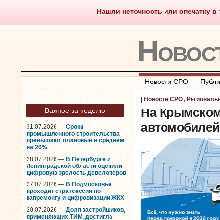
Нашли неточность или опечатку в т
Саморегулирование
Чт
Новос
Новости СРО
Публи
|
Новости СРО
,
Региональ
На Крымском
Важное за неделю
автомобилей
31.07.2026 —
Сроки
промышленного строительства
превышают плановые в среднем
на 20%
28.07.2026 —
В Петербурге и
Ленинградской области оценили
цифровую зрелость девелоперов
27.07.2026 —
В Подмосковье
проходит стратсессия по
капремонту и цифровизации ЖКХ
20.07.2026 —
Доля застройщиков,
применяющих ТИМ, достигла