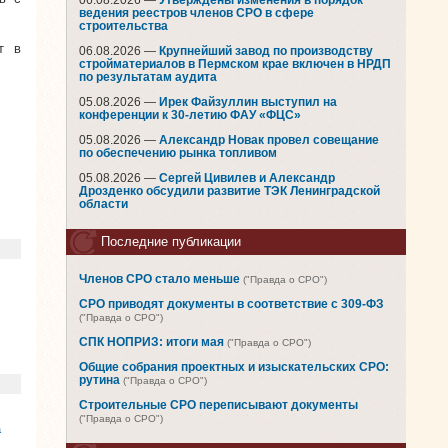
06.08.2026 —
Утверждены изменения в порядок
ведения реестров членов СРО в сфере
строительства
т в
06.08.2026 —
Крупнейший завод по производству
стройматериалов в Пермском крае включен в НРДП
по результатам аудита
05.08.2026 —
Ирек Файзуллин выступил на
конференции к 30-летию ФАУ «ФЦС»
05.08.2026 —
Александр Новак провел совещание
по обеспечению рынка топливом
05.08.2026 —
Сергей Цивилев и Александр
Дрозденко обсудили развитие ТЭК Ленинградской
области
Последние публикации
Членов СРО стало меньше
("Правда о СРО")
СРО приводят документы в соответствие с 309-ФЗ
("Правда о СРО")
СПК НОПРИЗ: итоги мая
("Правда о СРО")
Общие собрания проектных и изыскательских СРО:
рутина
("Правда о СРО")
Строительные СРО переписывают документы
("Правда о СРО")
а