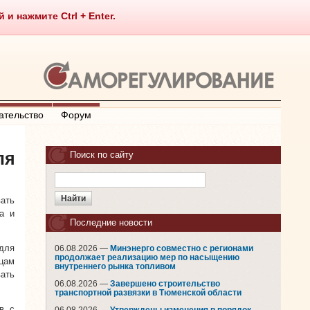
 нажмите Ctrl + Enter.
ательство
Форум
ля
Поиск по сайту
ать
а и
Последние новости
 для
06.08.2026 —
Минэнерго совместно с регионами
продолжает реализацию мер по насыщению
цам
внутреннего рынка топливом
ать
06.08.2026 —
Завершено строительство
.
транспортной развязки в Тюменской области
в с