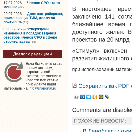
17.07.2026 —
Членов СРО стало
меньше
(42)
В настоящее врем
20.07.2026 —
Доля застройщиков,
заключено 141 согл
применяющих ТИМ, достигла
почти 50%
(41)
ближайшее время п
06.08.2026 —
Утверждены
доступного жилья. 
изменения в порядок ведения
реестров членов СРО в сфере
проектов на 20 млрд 
строительства
(38)
«Стимул» включен 
Диалог с редакцией
развития жилищного 
Если Вы хотите стать
нашим автором,
при использовании матер
выразить своё
экспертное мнение в
новости или статье,
присылайте ваши
Сохранить как PDF
материалы на
info@sroportal.ru
Comments are disable
ПОХОЖИЕ НОВОСТИ:
В Ленобласти ожи