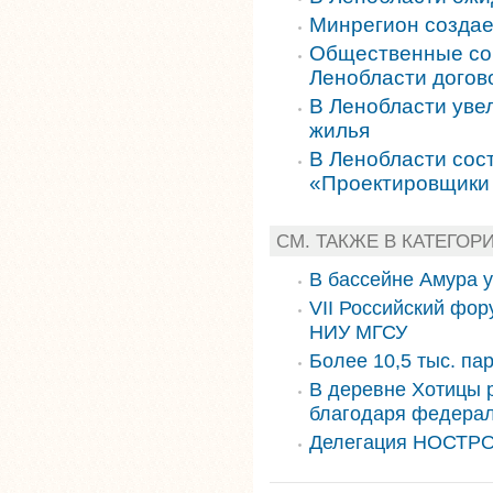
Минрегион создае
Общественные сов
Ленобласти догов
В Ленобласти уве
жилья
В Ленобласти сос
«Проектировщики
СМ. ТАКЖЕ В КАТЕГОР
В бассейне Амура 
VII Российский фор
НИУ МГСУ
Более 10,5 тыс. па
В деревне Хотицы 
благодаря федера
Делегация НОСТРО