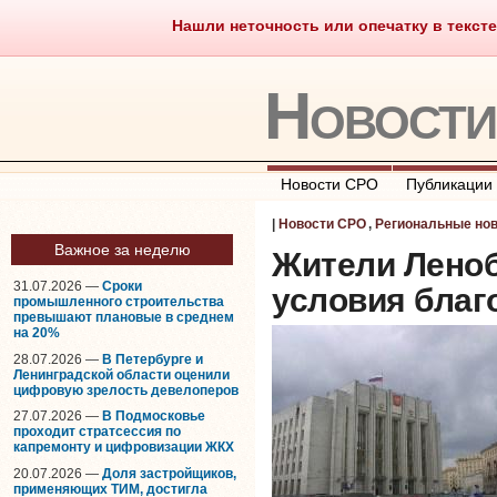
Нашли неточность или опечатку в тексте
Саморегулирование
Что тако
Новост
Новости СРО
Публикации
|
Новости СРО
,
Региональные но
Важное за неделю
Жители Лено
31.07.2026 —
Сроки
условия благ
промышленного строительства
превышают плановые в среднем
на 20%
28.07.2026 —
В Петербурге и
Ленинградской области оценили
цифровую зрелость девелоперов
27.07.2026 —
В Подмосковье
проходит стратсессия по
капремонту и цифровизации ЖКХ
20.07.2026 —
Доля застройщиков,
применяющих ТИМ, достигла