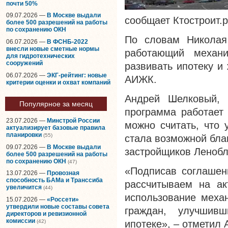
почти 50%
09.07.2026 —
В Москве выдали
сообщает Ктостроит.р
более 500 разрешений на работы
по сохранению ОКН
По словам Николая
06.07.2026 —
В ФСНБ-2022
внесли новые сметные нормы
работающий механ
для гидротехнических
сооружений
развивать ипотеку и
06.07.2026 —
ЭКГ-рейтинг: новые
АИЖК.
критерии оценки и охват компаний
Андрей Шелковый, 
Популярное за месяц
программа работает 
23.07.2026 —
Минстрой России
можно считать, что
актуализирует базовые правила
планировки
(55)
стала возможной бла
09.07.2026 —
В Москве выдали
застройщиков Ленобл
более 500 разрешений на работы
по сохранению ОКН
(47)
«Подписав соглашен
13.07.2026 —
Провозная
способность БАМа и Транссиба
рассчитываем на ак
увеличится
(44)
использование меха
15.07.2026 —
«Россети»
утвердили новые составы совета
граждан, улучшив
директоров и ревизионной
комиссии
(42)
ипотеке», – отметил