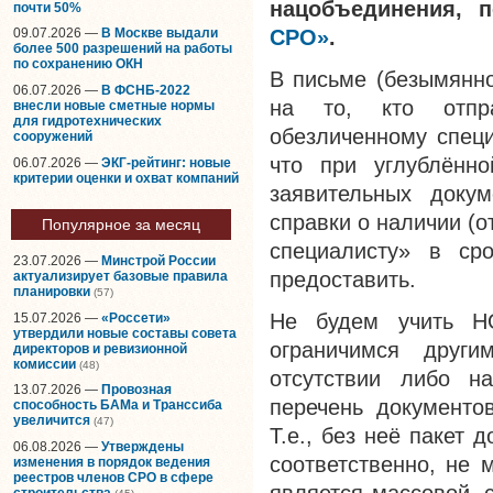
нацобъединения, 
почти 50%
СРО»
.
09.07.2026 —
В Москве выдали
более 500 разрешений на работы
по сохранению ОКН
В письме (безымянно
06.07.2026 —
В ФСНБ-2022
на то, кто отпра
внесли новые сметные нормы
для гидротехнических
обезличенному специ
сооружений
что при углублённо
06.07.2026 —
ЭКГ-рейтинг: новые
критерии оценки и охват компаний
заявительных докум
справки о наличии (
Популярное за месяц
специалисту» в ср
23.07.2026 —
Минстрой России
предоставить.
актуализирует базовые правила
планировки
(57)
Не будем учить Н
15.07.2026 —
«Россети»
утвердили новые составы совета
ограничимся други
директоров и ревизионной
комиссии
(48)
отсутствии либо н
13.07.2026 —
Провозная
перечень документо
способность БАМа и Транссиба
увеличится
(47)
Т.е., без неё пакет 
06.08.2026 —
Утверждены
соответственно, не 
изменения в порядок ведения
реестров членов СРО в сфере
строительства