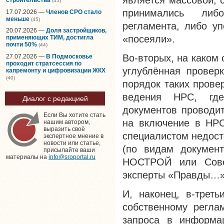
является массовой, 
(45)
принимались либ
17.07.2026 —
Членов СРО стало
меньше
(45)
регламента, либо у
20.07.2026 —
Доля застройщиков,
«посеяли».
применяющих ТИМ, достигла
почти 50%
(44)
Во-вторых, на каком
27.07.2026 —
В Подмосковье
проходит стратсессия по
углублённая провер
капремонту и цифровизации ЖКХ
(40)
порядок таких прове
ведения НРС, где
Диалог с редакцией
документов проводит
Если Вы хотите стать
на включение в НРС
нашим автором,
выразить своё
специалистом недост
экспертное мнение в
новости или статье,
(по видам документ
присылайте ваши
материалы на
info@sroportal.ru
НОСТРОЙ или Совет
эксперты «Правды…»
И, наконец, в-треть
собственному регл
запроса в информ