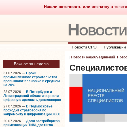
Нашли неточность или опечатку в тексте
Саморегулирование
Что тако
Новост
Новости СРО
Публикации
|
Новости нацобъединений
,
Ново
Важное за неделю
Специалистов
31.07.2026 —
Сроки
промышленного строительства
превышают плановые в среднем
на 20%
28.07.2026 —
В Петербурге и
Ленинградской области оценили
цифровую зрелость девелоперов
27.07.2026 —
В Подмосковье
проходит стратсессия по
капремонту и цифровизации ЖКХ
20.07.2026 —
Доля застройщиков,
применяющих ТИМ, достигла