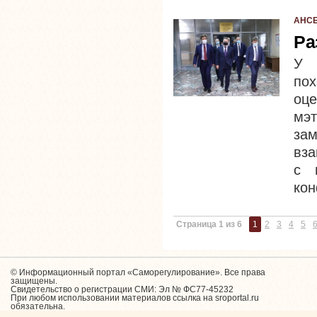
АНС
Ра
У 
по
оц
мэ
зам
вза
с 
кон
Страница 1 из 6
1
2
3
4
5
© Информационный портал «Саморегулирование». Все права
защищены.
Свидетельство о регистрации СМИ: Эл № ФС77-45232
При любом использовании материалов ссылка на sroportal.ru
обязательна.