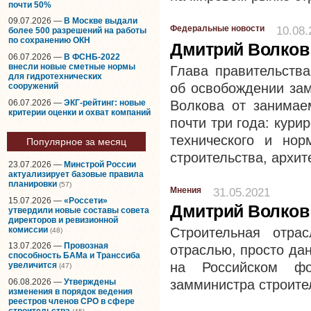
почти 50%
09.07.2026 —
В Москве выдали
Федеральные новости
10.08.
более 500 разрешений на работы
по сохранению ОКН
Дмитрий Волков
06.07.2026 —
В ФСНБ-2022
внесли новые сметные нормы
Глава правительств
для гидротехнических
об освобождении за
сооружений
06.07.2026 —
ЭКГ-рейтинг: новые
Волкова от занимае
критерии оценки и охват компаний
почти три года: кур
технического и нор
Популярное за месяц
строительства, архит
23.07.2026 —
Минстрой России
актуализирует базовые правила
планировки
(57)
Мнения
31.05.2021
15.07.2026 —
«Россети»
Дмитрий Волков 
утвердили новые составы совета
директоров и ревизионной
комиссии
Строительная отра
(48)
13.07.2026 —
Провозная
отраслью, просто да
способность БАМа и Транссиба
на Российском ф
увеличится
(47)
06.08.2026 —
Утверждены
замминистра строите
изменения в порядок ведения
реестров членов СРО в сфере
строительства