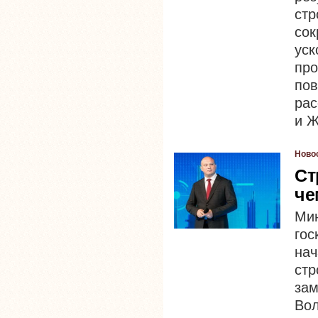
ст
со
уск
про
пов
рас
и Ж
Ново
Ст
че
Мин
гос
на
ст
зам
Вол