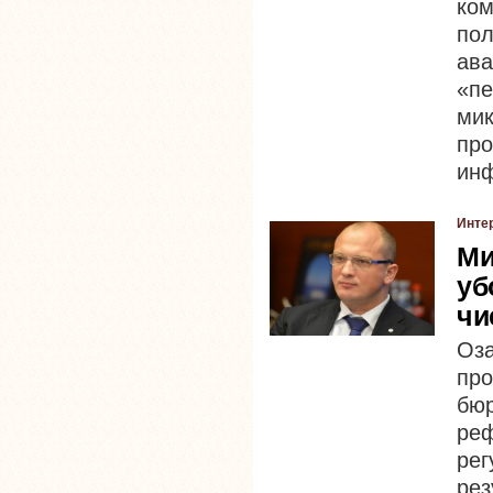
ко
по
ав
«п
мик
пр
инф
Инте
Ми
уб
чи
Оз
пр
бю
ре
рег
рез