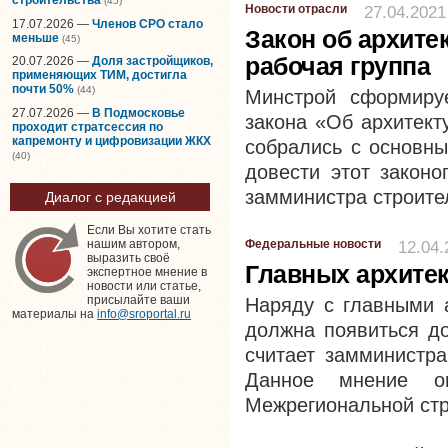
(45)
Новости отрасли
27.04.2021
17.07.2026 —
Членов СРО стало
Закон об архите
меньше
(45)
рабочая группа
20.07.2026 —
Доля застройщиков,
применяющих ТИМ, достигла
почти 50%
(44)
Минстрой сформируе
27.07.2026 —
В Подмосковье
закона «Об архитект
проходит стратсессия по
капремонту и цифровизации ЖКХ
собрались с основны
(40)
довести этот закон
замминистра строите
Диалог с редакцией
Если Вы хотите стать
Федеральные новости
12.04.
нашим автором,
выразить своё
Главных архитек
экспертное мнение в
новости или статье,
присылайте ваши
Наряду с главными а
материалы на
info@sroportal.ru
должна появиться до
считает замминистр
Данное мнение о
Межрегиональной стр