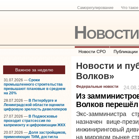
Саморегулирование
Что тако
Новост
Новости СРО
Публикации
Новости и пу
Важное за неделю
Волков
»
31.07.2026 —
Сроки
промышленного строительства
Федеральные новости
24.08.
превышают плановые в среднем
на 20%
Из замминистров
28.07.2026 —
В Петербурге и
Волков перешёл 
Ленинградской области оценили
цифровую зрелость девелоперов
Экс-замминистра с
27.07.2026 —
В Подмосковье
назначен вице-през
проходит стратсессия по
капремонту и цифровизации ЖКХ
инжиниринговый диви
20.07.2026 —
Доля застройщиков,
на мировом рынке ст
применяющих ТИМ, достигла