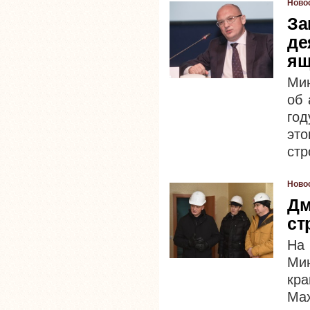
Ново
За
де
ящ
Мин
об 
год
эт
стр
Ново
Дм
ст
На
Ми
кр
Ма