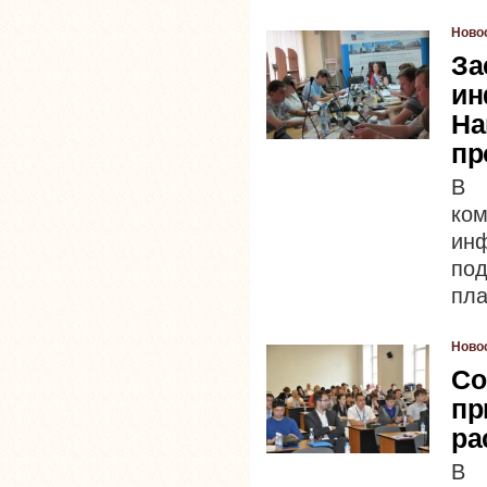
Ново
За
ин
На
пр
В 
ко
ин
под
пла
Ново
Со
пр
ра
В 