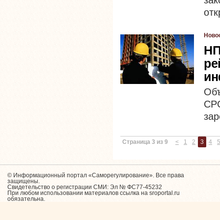
за
отк
Ново
НП
ре
ин
Об
СР
зар
Страница 3 из 9
<
1
2
3
4
© Информационный портал «Саморегулирование». Все права
защищены.
Свидетельство о регистрации СМИ: Эл № ФС77-45232
При любом использовании материалов ссылка на sroportal.ru
обязательна.