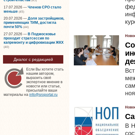
(45)
фе
17.07.2026 —
Членов СРО стало
меньше
(45)
инф
20.07.2026 —
Доля застройщиков,
кур
применяющих ТИМ, достигла
почти 50%
(44)
27.07.2026 —
В Подмосковье
Ново
проходит стратсессия по
капремонту и цифровизации ЖКХ
Со
(40)
ин
де
Диалог с редакцией
Вст
Если Вы хотите стать
нашим автором,
ме
выразить своё
экспертное мнение в
са
новости или статье,
присылайте ваши
ноя
материалы на
info@sroportal.ru
Ново
Са
В Н
сос