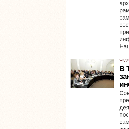
ар
ра
са
со
пр
инф
Нац
Феде
В 
за
ин
Со
пр
де
по
са