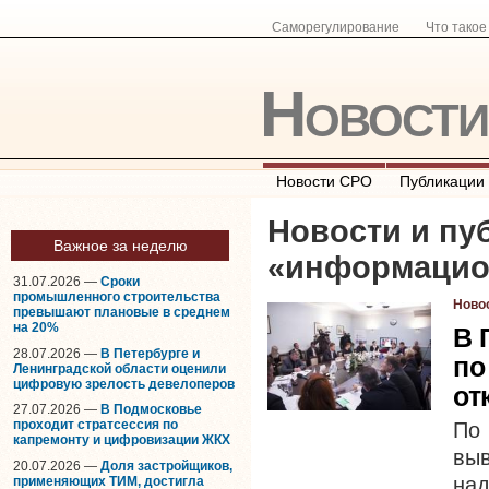
Саморегулирование
Что тако
Новост
Новости СРО
Публикации
Новости и пу
Важное за неделю
«
информацио
31.07.2026 —
Сроки
промышленного строительства
Ново
превышают плановые в среднем
на 20%
В 
28.07.2026 —
В Петербурге и
по
Ленинградской области оценили
цифровую зрелость девелоперов
от
27.07.2026 —
В Подмосковье
проходит стратсессия по
По
капремонту и цифровизации ЖКХ
выв
20.07.2026 —
Доля застройщиков,
на
применяющих ТИМ, достигла