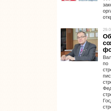
за
ор
отк
29.0
Об
со
фо
Вал
по
ст
пи
ст
Фе
ст
Го
стр