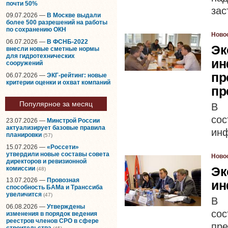
почти 50%
зас
09.07.2026 —
В Москве выдали
более 500 разрешений на работы
по сохранению ОКН
Ново
06.07.2026 —
В ФСНБ-2022
Эк
внесли новые сметные нормы
для гидротехнических
ин
сооружений
пр
06.07.2026 —
ЭКГ-рейтинг: новые
критерии оценки и охват компаний
пр
Популярное за месяц
В 
со
23.07.2026 —
Минстрой России
актуализирует базовые правила
инф
планировки
(57)
15.07.2026 —
«Россети»
утвердили новые составы совета
Ново
директоров и ревизионной
Эк
комиссии
(48)
13.07.2026 —
Провозная
ин
способность БАМа и Транссиба
увеличится
(47)
В 
06.08.2026 —
Утверждены
со
изменения в порядок ведения
реестров членов СРО в сфере
пр
строительства