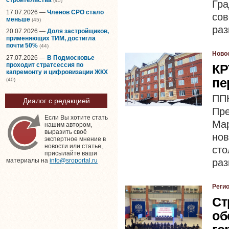
(45)
Гр
17.07.2026 —
Членов СРО стало
со
меньше
(45)
раз
20.07.2026 —
Доля застройщиков,
применяющих ТИМ, достигла
почти 50%
(44)
Ново
27.07.2026 —
В Подмосковье
проходит стратсессия по
КР
капремонту и цифровизации ЖКХ
пе
(40)
ППК
Диалог с редакцией
Пр
Если Вы хотите стать
Ма
нашим автором,
выразить своё
нов
экспертное мнение в
новости или статье,
ст
присылайте ваши
раз
материалы на
info@sroportal.ru
Реги
Ст
об