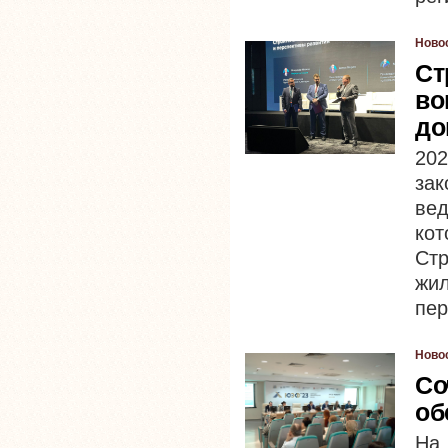
Ново
Ст
во
до
20
за
ве
кот
Ст
жи
пер
Ново
Со
об
На