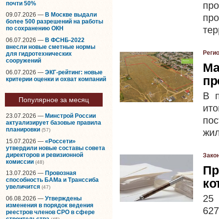
почти 50%
пр
09.07.2026 —
В Москве выдали
пр
более 500 разрешений на работы
тер
по сохранению ОКН
06.07.2026 —
В ФСНБ-2022
внесли новые сметные нормы
Реги
для гидротехнических
сооружений
Ма
06.07.2026 —
ЭКГ-рейтинг: новые
пр
критерии оценки и охват компаний
В 
Популярное за месяц
ит
23.07.2026 —
Минстрой России
пос
актуализирует базовые правила
планировки
жил
(57)
15.07.2026 —
«Россети»
утвердили новые составы совета
директоров и ревизионной
Зако
комиссии
(48)
Пр
13.07.2026 —
Провозная
ко
способность БАМа и Транссиба
увеличится
(47)
25
06.08.2026 —
Утверждены
изменения в порядок ведения
62
реестров членов СРО в сфере
строительства