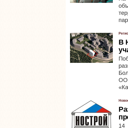
объ
те
пар
Реги
В 
уч
Поб
ра
Бо
ОО
«Ка
Ново
Ра
пр
14