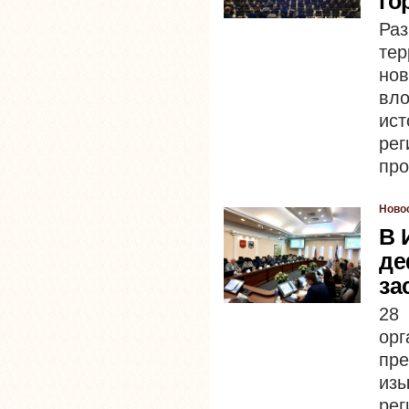
го
Ра
тер
но
вл
ис
ре
про
Ново
В 
де
за
28
орг
пр
из
рег