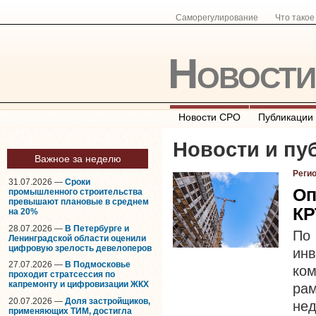
Саморегулирование
Что тако
Новост
Новости СРО
Публикации
Новости и пу
Важное за неделю
Реги
31.07.2026 —
Сроки
Оп
промышленного строительства
превышают плановые в среднем
КР
на 20%
28.07.2026 —
В Петербурге и
По
Ленинградской области оценили
цифровую зрелость девелоперов
ин
27.07.2026 —
В Подмосковье
ко
проходит стратсессия по
капремонту и цифровизации ЖКХ
рам
20.07.2026 —
Доля застройщиков,
не
применяющих ТИМ, достигла