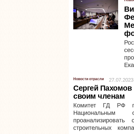
Ново
Ви
Фе
Ме
фо
Рос
сес
про
Ека
Новости отрасли
27.07.2023
Сергей Пахомов 
своим членам
Комитет ГД РФ п
Национальным о
проанализировать
строительных комп