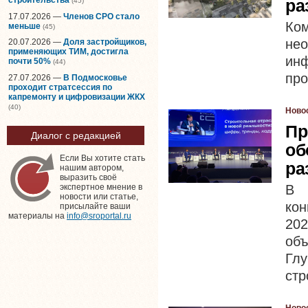
ра
(45)
17.07.2026 —
Членов СРО стало
Ком
меньше
(45)
не
20.07.2026 —
Доля застройщиков,
применяющих ТИМ, достигла
инф
почти 50%
(44)
про
27.07.2026 —
В Подмосковье
проходит стратсессия по
капремонту и цифровизации ЖКХ
(40)
Ново
Пр
Диалог с редакцией
об
Если Вы хотите стать
ра
нашим автором,
выразить своё
В 
экспертное мнение в
новости или статье,
кон
присылайте ваши
материалы на
info@sroportal.ru
202
об
Глу
стр