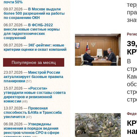
почти 50%
те
09.07.2026 —
В Москве выдали
пр
более 500 разрешений на работы
по сохранению ОКН
зна
06.07.2026 —
В ФСНБ-2022
внесли новые сметные нормы
для гидротехнических
Реги
сооружений
39
06.07.2026 —
ЭКГ-рейтинг: новые
критерии оценки и охват компаний
КР
В 
Популярное за месяц
стр
23.07.2026 —
Минстрой России
Ка
актуализирует базовые правила
планировки
(57)
об
15.07.2026 —
«Россети»
ст
утвердили новые составы совета
директоров и ревизионной
стр
комиссии
(48)
13.07.2026 —
Провозная
способность БАМа и Транссиба
Феде
увеличится
(47)
КР
06.08.2026 —
Утверждены
изменения в порядок ведения
на
реестров членов СРО в сфере
строительства