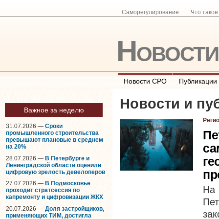
Саморегулирование
Что тако
Новост
Новости СРО
Публикации
Новости и пу
Важное за неделю
Реги
31.07.2026 —
Сроки
Пе
промышленного строительства
превышают плановые в среднем
са
на 20%
ге
28.07.2026 —
В Петербурге и
Ленинградской области оценили
пр
цифровую зрелость девелоперов
27.07.2026 —
В Подмосковье
На
проходит стратсессия по
капремонту и цифровизации ЖКХ
Пе
20.07.2026 —
Доля застройщиков,
за
применяющих ТИМ, достигла