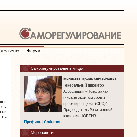
ательство
Форум
Саморегулирование в лицах
Мигачева Ирина Михайловна
Генеральный директор
Ассоциации «Поволжская
гильдия архитекторов и
ов и
проектировщиков (СРО)",
осы
Председатель Ревизионной
ной
комиссии НОПРИЗ
 на
Профиль
|
События
Мероприятия