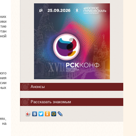
ких
ики
тие
тан
ьной
ного
ния
ссии
Анонсы
ных
Рассказать знакомым
ях,
 на