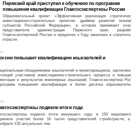
Пермский край приступил к обучению по программе
повышения квалификации Главгосэкспертизы России
Образовательный проект «Эффективная реализация стратегичес
инвестиционно-строительных проектов: драйвер развития эконом
субъектов Российской Федерации», в котором принимают учас
представители администрации Пермского края, разрабо
Главгосэкспертизой России и приурочен к Году заказчика в строител
отрасли.
023
России повышает квалификацию изыскателей и
ациональным объединением изыскателей и проектировщиков, заключён
тенций участников инвестиционно-строительного процесса и повыше
ментации и результатов инженерных изысканий, Главгосэкспертиза Ро
рограмм повышения квалификации и более десятка образователь
023
авгосэкспертизы подвели итоги года
госэкспертизы подвели итоги минувшего года: в 150 мероприяти
приняли участие более 16 тысяч представителей стройотрасли, а
обрали 130 актуальных тем.