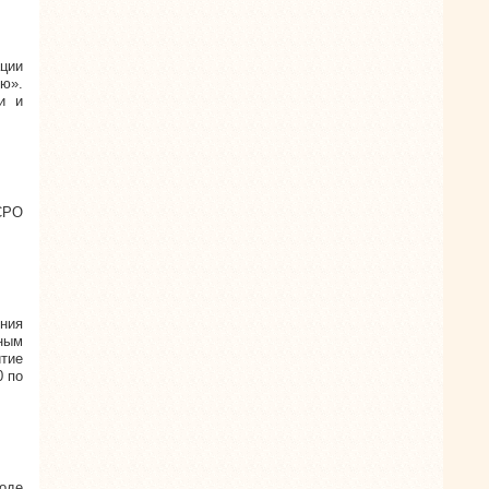
ции
ью».
и и
СРО
ния
ным
итие
0 по
оде