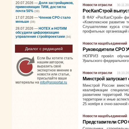
20.07.2026 —
Доля застройщиков,
Новости отрасли
30.11.2
применяющих ТИМ, достигла
РосКапСтрой выпуст
почти 50%
(38)
В ФАУ «РосКапСтрой» фи
17.07.2026 —
Членов СРО стало
меньше
«Комплексное развитие т
(38)
Слушателями курса ста
28.07.2026 —
НОТЕХ и НОТИМ
профильных организаций и
обсудили цифровизацию
управления стройпроектами
(34)
Новости нацобъединений
Диалог с редакцией
Руководители СРО 
НОПРИЗ провёл обучаю
Если Вы хотите стать
Уральского федерального 
нашим автором,
выразить своё
экспертное мнение в
Новости отрасли
19.10.2
новости или статье,
Минстрой запускает
присылайте ваши
материалы на
info@sroportal.ru
Минстрой России вмест
квалификации специали
развитием территорий. Н
территории и иные аспект
25 ноября в очно-заочной
Новости нацобъединений
Представители СРО
Сотрудники строитель