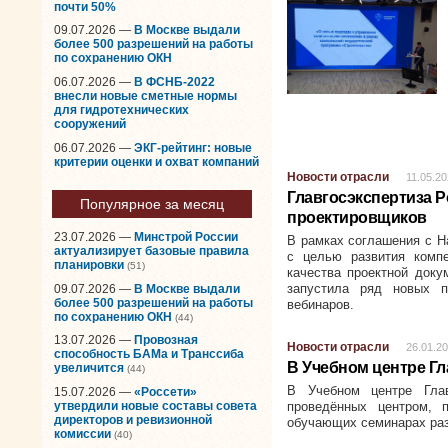
почти 50%
09.07.2026 —
В Москве выдали
более 500 разрешений на работы
по сохранению ОКН
06.07.2026 —
В ФСНБ-2022
внесли новые сметные нормы
для гидротехнических
сооружений
06.07.2026 —
ЭКГ-рейтинг: новые
критерии оценки и охват компаний
Новости отрасли
11.05.2
Главгосэкспертиза 
Популярное за месяц
проектировщиков
23.07.2026 —
Минстрой России
В рамках соглашения с Н
актуализирует базовые правила
с целью развития компе
планировки
(51)
качества проектной доку
запустила ряд новых п
09.07.2026 —
В Москве выдали
более 500 разрешений на работы
вебинаров.
по сохранению ОКН
(44)
13.07.2026 —
Провозная
Новости отрасли
26.01.2
способность БАМа и Транссиба
В Учебном центре Гл
увеличится
(44)
В Учебном центре Глав
15.07.2026 —
«Россети»
утвердили новые составы совета
проведённых центром, 
директоров и ревизионной
обучающих семинарах раз
комиссии
(40)