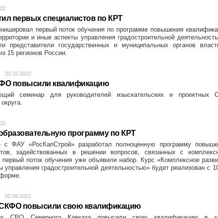
022
ил первых специалистов по КРТ
нишировал первый поток обучения по программе повышения квалифика
ерритории и иные аспекты управления градостроительной деятельност
ли представители государственных и муниципальных органов власт
з 15 регионов России.
20.10.2022
УФО повысили квалификацию
щий семинар для руководителей изыскательских и проектных 
округа.
022
 образовательную программу по КРТ
е с ФАУ «РосКапСтрой» разработал полноценную программу повыше
стов, задействованных в решении вопросов, связанных с комплекс
а первый поток обучения уже объявили набор. Курс «Комплексное разв
ы управления градостроительной деятельностью» будет реализован с 1
 форме.
02.09.2022
 СКФО повысили свою квалификацию
ных СРО Северного Кавказа повысили свою квалификацию в х