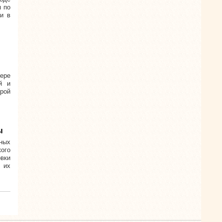
я по
и в
ере
й и
орой
ы
ных
ого
вки
 их