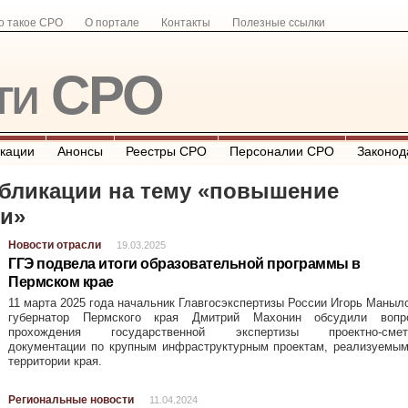
о такое СРО
О портале
Контакты
Полезные ссылки
ти СРО
кации
Анонсы
Реестры СРО
Персоналии СРО
Законод
бликации на тему «
повышение
ии
»
Новости отрасли
19.03.2025
ГГЭ подвела итоги образовательной программы в
Пермском крае
11 марта 2025 года начальник Главгосэкспертизы России Игорь Маныл
губернатор Пермского края Дмитрий Махонин обсудили вопр
прохождения государственной экспертизы проектно-смет
документации по крупным инфраструктурным проектам, реализуемым
территории края.
Региональные новости
11.04.2024