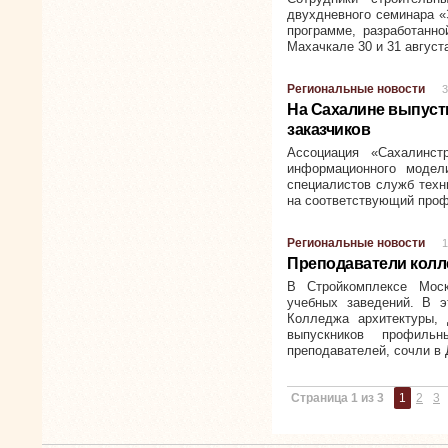
двухдневного семинара «
программе, разработанн
Махачкале 30 и 31 август
Региональные новости
3
На Сахалине выпуст
заказчиков
Ассоциация «Сахалинс
информационного модел
специалистов служб техн
на соответствующий проф
Региональные новости
1
Преподаватели колл
В Стройкомплексе Мос
учебных заведений. В э
Колледжа архитектуры,
выпускников профиль
преподавателей, сочли в
Страница 1 из 3
1
2
3