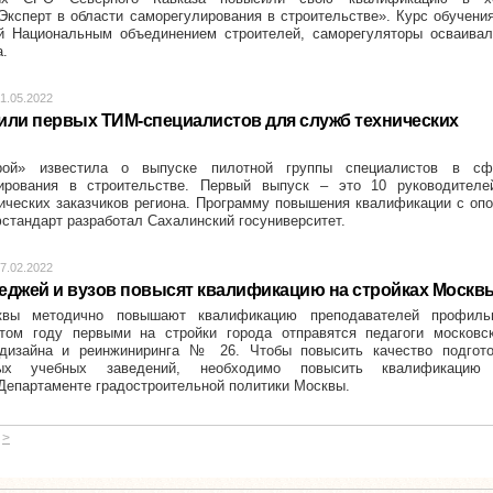
Эксперт в области саморегулирования в строительстве». Курс обучени
ой Национальным объединением строителей, саморегуляторы осваивал
а.
1.05.2022
или первых ТИМ-специалистов для служб технических
трой» известила о выпуске пилотной группы специалистов в сф
ирования в строительстве. Первый выпуск – это 10 руководителе
ических заказчиков региона. Программу повышения квалификации с оп
стандарт разработал Сахалинский госуниверситет.
7.02.2022
еджей и вузов повысят квалификацию на стройках Москв
квы методично повышают квалификацию преподавателей профиль
том году первыми на стройки города отправятся педагоги московск
 дизайна и реинжиниринга № 26. Чтобы повысить качество подгото
ных учебных заведений, необходимо повысить квалификацию
 Департаменте градостроительной политики Москвы.
>