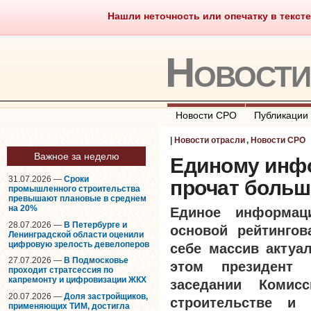
Нашли неточность или опечатку в тексте
Саморегулирование
Что тако
Новост
Новости СРО
Публикации
|
Новости отрасли
,
Новости СРО
Важное за неделю
Единому инф
31.07.2026 —
Сроки
прочат больш
промышленного строительства
превышают плановые в среднем
на 20%
Единое информац
28.07.2026 —
В Петербурге и
основой рейтингов
Ленинградской области оценили
цифровую зрелость девелоперов
себе массив актуа
27.07.2026 —
В Подмосковье
этом президен
проходит стратсессия по
капремонту и цифровизации ЖКХ
заседании Комис
20.07.2026 —
Доля застройщиков,
строительстве и 
применяющих ТИМ, достигла