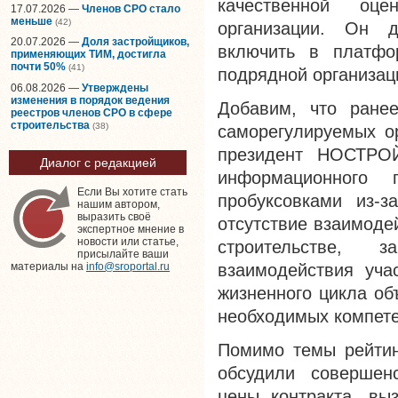
качественной оце
17.07.2026 —
Членов СРО стало
меньше
(42)
организации. Он д
20.07.2026 —
Доля застройщиков,
включить в платфо
применяющих ТИМ, достигла
почти 50%
(41)
подрядной организац
06.08.2026 —
Утверждены
изменения в порядок ведения
Добавим, что ранее
реестров членов СРО в сфере
строительства
(38)
саморегулируемых ор
президент НОСТР
Диалог с редакцией
информационного 
Если Вы хотите стать
пробуксовками из-
нашим автором,
выразить своё
отсутствие взаимоде
экспертное мнение в
новости или статье,
строительстве, з
присылайте ваши
взаимодействия уча
материалы на
info@sroportal.ru
жизненного цикла об
необходимых компете
Помимо темы рейтин
обсудили совершенс
цены контракта, вы