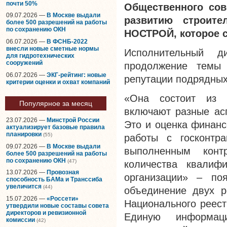
почти 50%
Общественного сов
09.07.2026 —
В Москве выдали
развитию строите
более 500 разрешений на работы
по сохранению ОКН
НОСТРОЙ, которое с
06.07.2026 —
В ФСНБ-2022
внесли новые сметные нормы
Исполнительный 
для гидротехнических
сооружений
продолжение темы 
06.07.2026 —
ЭКГ-рейтинг: новые
репутации подрядных
критерии оценки и охват компаний
«Она состоит из ц
Популярное за месяц
включают разные асп
23.07.2026 —
Минстрой России
Это и оценка финанс
актуализирует базовые правила
планировки
(55)
работы с госконтр
09.07.2026 —
В Москве выдали
выполненным конт
более 500 разрешений на работы
по сохранению ОКН
(47)
количества квалиф
13.07.2026 —
Провозная
организации» – по
способность БАМа и Транссиба
увеличится
(44)
объединение двух р
15.07.2026 —
«Россети»
Национального реест
утвердили новые составы совета
директоров и ревизионной
Единую информац
комиссии
(42)