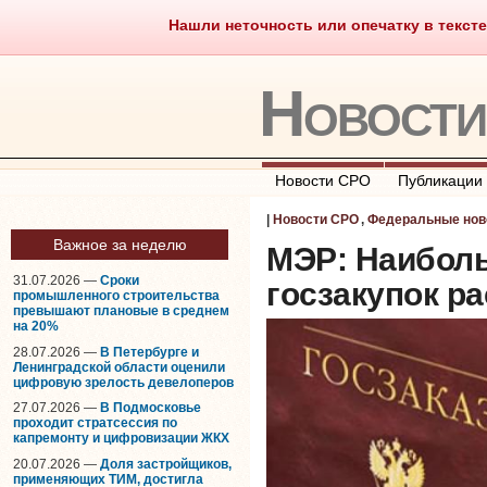
Нашли неточность или опечатку в тексте
Саморегулирование
Что тако
Новост
Новости СРО
Публикации
|
Новости СРО
,
Федеральные нов
Важное за неделю
МЭР: Наиболь
31.07.2026 —
Сроки
госзакупок р
промышленного строительства
превышают плановые в среднем
на 20%
28.07.2026 —
В Петербурге и
Ленинградской области оценили
цифровую зрелость девелоперов
27.07.2026 —
В Подмосковье
проходит стратсессия по
капремонту и цифровизации ЖКХ
20.07.2026 —
Доля застройщиков,
применяющих ТИМ, достигла