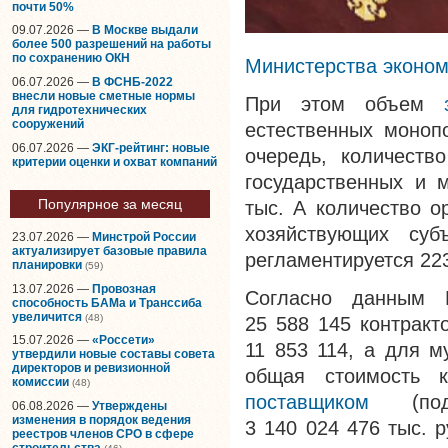
почти 50%
09.07.2026 —
В Москве выдали
более 500 разрешений на работы
по сохранению ОКН
Министерства эконом
06.07.2026 —
В ФСНБ-2022
внесли новые сметные нормы
При этом объем
для гидротехнических
сооружений
естественных моноп
06.07.2026 —
ЭКГ-рейтинг: новые
очередь, количеств
критерии оценки и охват компаний
государственных и 
Популярное за месяц
тыс. А количество о
хозяйствующих субъ
23.07.2026 —
Минстрой России
актуализирует базовые правила
регламентируется 223
планировки
(59)
13.07.2026 —
Провозная
Согласно данным 
способность БАМа и Транссиба
увеличится
(48)
25 588 145 контракт
15.07.2026 —
«Россети»
11 853 114, а для м
утвердили новые составы совета
директоров и ревизионной
общая стоимость к
комиссии
(48)
поставщиком
(подр
06.08.2026 —
Утверждены
изменения в порядок ведения
3 140 024 476
тыс. 
реестров членов СРО в сфере
строительства