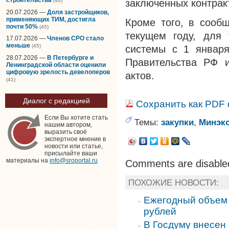
(46)
заключенных контрак
20.07.2026 —
Доля застройщиков,
применяющих ТИМ, достигла
Кроме того, в сообщ
почти 50%
(45)
текущем году, для 
17.07.2026 —
Членов СРО стало
меньше
(45)
системы с 1 января
28.07.2026 —
В Петербурге и
Правительства РФ 
Ленинградской области оценили
цифровую зрелость девелоперов
актов.
(41)
Диалог с редакцией
Сохранить как PDF
Если Вы хотите стать
Темы:
закупки
,
Минэк
нашим автором,
выразить своё
экспертное мнение в
новости или статье,
присылайте ваши
материалы на
info@sroportal.ru
Comments are disable
ПОХОЖИЕ НОВОСТИ:
Ежегодный объем г
рублей
В Госдуму внесен