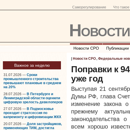
Саморегулирование
Что тако
Новост
Новости СРО
Публикации
|
Новости СРО
,
Федеральные нов
Важное за неделю
Поправки к 9
31.07.2026 —
Сроки
уже год
промышленного строительства
превышают плановые в среднем
на 20%
Выступая 21 сентябр
28.07.2026 —
В Петербурге и
Думы РФ, глава Счет
Ленинградской области оценили
цифровую зрелость девелоперов
изменение закона о 
27.07.2026 —
В Подмосковье
прежнему актуальн
проходит стратсессия по
капремонту и цифровизации ЖКХ
законодательства о
20.07.2026 —
Доля застройщиков,
всем хорошо извест
применяющих ТИМ, достигла