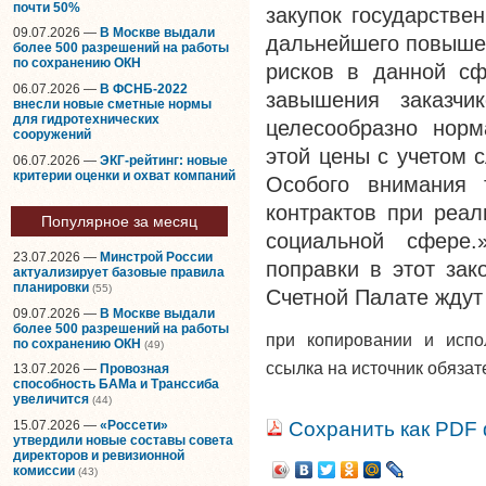
почти 50%
закупок государстве
09.07.2026 —
В Москве выдали
дальнейшего повышен
более 500 разрешений на работы
по сохранению ОКН
рисков в данной сф
06.07.2026 —
В ФСНБ-2022
завышения заказчи
внесли новые сметные нормы
для гидротехнических
целесообразно норм
сооружений
этой цены с учетом 
06.07.2026 —
ЭКГ-рейтинг: новые
критерии оценки и охват компаний
Особого внимания 
контрактов при реал
Популярное за месяц
социальной сфере.
23.07.2026 —
Минстрой России
поправки в этот зак
актуализирует базовые правила
планировки
(55)
Счетной Палате ждут 
09.07.2026 —
В Москве выдали
более 500 разрешений на работы
при копировании и исп
по сохранению ОКН
(49)
ссылка на источник обязат
13.07.2026 —
Провозная
способность БАМа и Транссиба
увеличится
(44)
15.07.2026 —
«Россети»
Сохранить как PDF
утвердили новые составы совета
директоров и ревизионной
комиссии
(43)