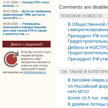
17.07.2026 —
Членов СРО стало
меньше
Comments are disable
(43)
20.07.2026 —
Доля застройщиков,
применяющих ТИМ, достигла
ПОХОЖИЕ НОВОСТИ:
почти 50%
(41)
В Общественной п
06.08.2026 —
Утверждены
изменения в порядок ведения
саморегилирован
реестров членов СРО в сфере
строительства
(40)
Президент РФ отп
Градостроительны
Диалог с редакцией
Дебаты в НОСТРО
Градостроительны
Если Вы хотите стать
нашим автором,
Президент РФ утв
выразить своё
экспертное мнение в
новости или статье,
присылайте ваши
СМ. ТАКЖЕ В КАТЕГОР
материалы на
info@sroportal.ru
В бассейне Амура 
VII Российский фор
НИУ МГСУ
Более 10,5 тыс. па
В деревне Хотицы 