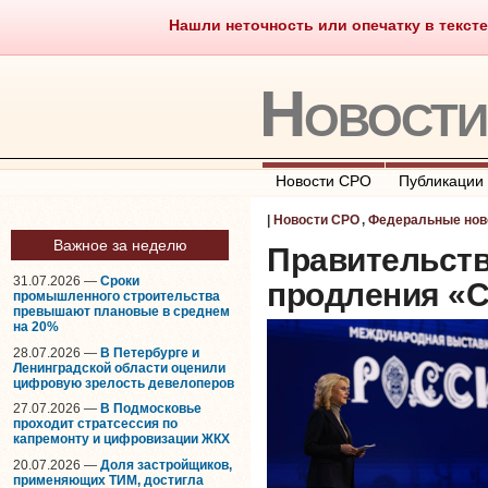
Нашли неточность или опечатку в тексте
Саморегулирование
Что тако
Новост
Новости СРО
Публикации
|
Новости СРО
,
Федеральные нов
Важное за неделю
Правительств
31.07.2026 —
Сроки
продления «С
промышленного строительства
превышают плановые в среднем
на 20%
28.07.2026 —
В Петербурге и
Ленинградской области оценили
цифровую зрелость девелоперов
27.07.2026 —
В Подмосковье
проходит стратсессия по
капремонту и цифровизации ЖКХ
20.07.2026 —
Доля застройщиков,
применяющих ТИМ, достигла