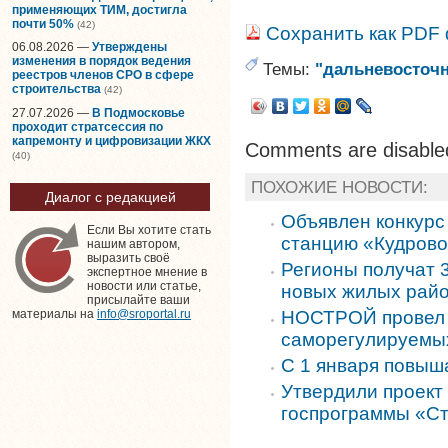
применяющих ТИМ, достигла
почти 50%
(42)
Сохранить как PDF
06.08.2026 —
Утверждены
изменения в порядок ведения
Темы:
"дальневосточн
реестров членов СРО в сфере
строительства
(42)
27.07.2026 —
В Подмосковье
проходит стратсессия по
капремонту и цифровизации ЖКХ
Comments are disable
(40)
ПОХОЖИЕ НОВОСТИ:
Диалог с редакцией
Объявлен конкурс
Если Вы хотите стать
станцию «Кудров
нашим автором,
выразить своё
Регионы получат 
экспертное мнение в
новости или статье,
новых жилых рай
присылайте ваши
НОСТРОЙ провел с
материалы на
info@sroportal.ru
саморегулируемы
С 1 января повыш
Утвердили проект
госпрограммы «Ст