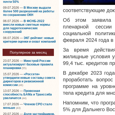
почти 50%
09.07.2026 —
В Москве выдали
соответствующие док
более 500 разрешений на работы
по сохранению ОКН
Об этом заявила 
06.07.2026 —
В ФСНБ-2022
внесли новые сметные нормы
пленарной сессии
для гидротехнических
сооружений
социальной политик
06.07.2026 —
ЭКГ-рейтинг: новые
февраля 2024 года в
критерии оценки и охват компаний
За время действи
Популярное за месяц
жилищные условия ул
23.07.2026 —
Минстрой России
99,4 тыс. кредитов п
актуализирует базовые правила
планировки
(55)
В декабре 2023 год
15.07.2026 —
«Россети»
утвердили новые составы совета
проработать вопрос
директоров и ревизионной
комиссии
программе на уровн
(46)
13.07.2026 —
Провозная
тела кредита для мн
способность БАМа и Транссиба
увеличится
(44)
Напомним, что прогр
17.07.2026 —
Членов СРО стало
меньше
(43)
5% для Дальнего Вост
20.07.2026 —
Доля застройщиков,