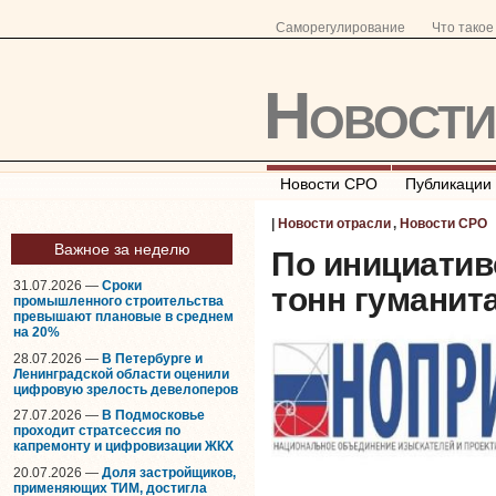
Саморегулирование
Что тако
Новост
Новости СРО
Публикации
|
Новости отрасли
,
Новости СРО
Важное за неделю
По инициатив
31.07.2026 —
Сроки
тонн гуманита
промышленного строительства
превышают плановые в среднем
на 20%
28.07.2026 —
В Петербурге и
Ленинградской области оценили
цифровую зрелость девелоперов
27.07.2026 —
В Подмосковье
проходит стратсессия по
капремонту и цифровизации ЖКХ
20.07.2026 —
Доля застройщиков,
применяющих ТИМ, достигла