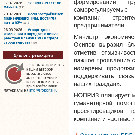
формировании гр
17.07.2026 —
Членов СРО стало
меньше
(43)
саморегулируемые
20.07.2026 —
Доля застройщиков,
компании строи
применяющих ТИМ, достигла
почти 50%
(41)
предприниматели.
06.08.2026 —
Утверждены
изменения в порядок ведения
Министр экономиче
реестров членов СРО в сфере
строительства
(40)
Осипов выразил бла
отметив отзывчивос
Диалог с редакцией
важное проявление с
Если Вы хотите стать
намерены продолжи
нашим автором,
выразить своё
поддерживать связ
экспертное мнение в
новости или статье,
наших граждан».
присылайте ваши
материалы на
info@sroportal.ru
НОПРИЗ планирует м
гуманитарной помо
проектировщиков: п
компании и частные 