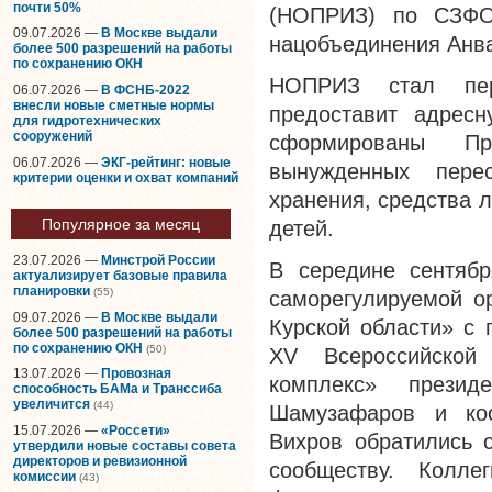
почти 50%
(НОПРИЗ) по СЗФО
09.07.2026 —
В Москве выдали
нацобъединения Анв
более 500 разрешений на работы
по сохранению ОКН
НОПРИЗ стал пер
06.07.2026 —
В ФСНБ-2022
внесли новые сметные нормы
предоставит адресн
для гидротехнических
сооружений
сформированы Пр
06.07.2026 —
ЭКГ-рейтинг: новые
вынужденных перес
критерии оценки и охват компаний
хранения, средства 
Популярное за месяц
детей.
23.07.2026 —
Минстрой России
В середине сентяб
актуализирует базовые правила
планировки
(55)
саморегулируемой о
09.07.2026 —
В Москве выдали
Курской области» с 
более 500 разрешений на работы
по сохранению ОКН
(50)
XV Всероссийской 
13.07.2026 —
Провозная
комплекс» презид
способность БАМа и Транссиба
увеличится
(44)
Шамузафаров и ко
15.07.2026 —
«Россети»
Вихров обратились 
утвердили новые составы совета
директоров и ревизионной
сообществу. Колле
комиссии
(43)