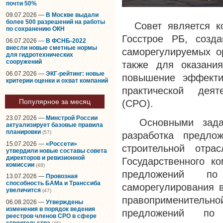
почти 50%
09.07.2026 —
В Москве выдали
более 500 разрешений на работы
Совет является ко
по сохранению ОКН
Госстрое РБ, созд
06.07.2026 —
В ФСНБ-2022
внесли новые сметные нормы
саморегулируемых о
для гидротехнических
сооружений
также для оказани
06.07.2026 —
ЭКГ-рейтинг: новые
повышение эффекти
критерии оценки и охват компаний
практической деят
Популярное за месяц
(СРО).
23.07.2026 —
Минстрой России
Основными задача
актуализирует базовые правила
планировки
(57)
разработка предло
15.07.2026 —
«Россети»
строительной отра
утвердили новые составы совета
директоров и ревизионной
Государственного ко
комиссии
(48)
предложений по
13.07.2026 —
Провозная
способность БАМа и Транссиба
саморегулирования в
увеличится
(47)
правоприменитель
06.08.2026 —
Утверждены
изменения в порядок ведения
предложений по с
реестров членов СРО в сфере
строительства