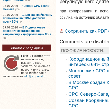
(45)
регулирующего деяте
17.07.2026 —
Членов СРО стало
меньше
(45)
при копировании и исп
20.07.2026 —
Доля застройщиков,
ссылка на источник обязат
применяющих ТИМ, достигла
почти 50%
(44)
27.07.2026 —
В Подмосковье
Сохранить как PDF
проходит стратсессия по
капремонту и цифровизации ЖКХ
(40)
Comments are disable
Диалог с редакцией
ПОХОЖИЕ НОВОСТИ:
Если Вы хотите стать
Координационный 
нашим автором,
выразить своё
интересы 64% стр
экспертное мнение в
новости или статье,
Московские СРО 
присылайте ваши
совет
материалы на
info@sroportal.ru
В Москве создан 
СРО
СРО Северо-Запа
Создан Координа
СРО