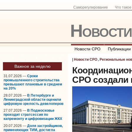
Саморегулирование
Что тако
Новост
Новости СРО
Публикации
|
Новости СРО
,
Региональные но
Важное за неделю
Координацио
31.07.2026 —
Сроки
СРО создали 
промышленного строительства
превышают плановые в среднем
на 20%
28.07.2026 —
В Петербурге и
Ленинградской области оценили
цифровую зрелость девелоперов
27.07.2026 —
В Подмосковье
проходит стратсессия по
капремонту и цифровизации ЖКХ
20.07.2026 —
Доля застройщиков,
применяющих ТИМ, достигла