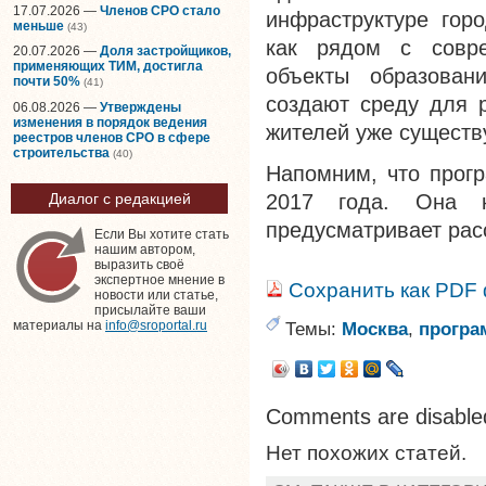
17.07.2026 —
Членов СРО стало
инфраструктуре горо
меньше
(43)
как рядом с совр
20.07.2026 —
Доля застройщиков,
применяющих ТИМ, достигла
объекты образовани
почти 50%
(41)
создают среду для р
06.08.2026 —
Утверждены
изменения в порядок ведения
жителей уже существ
реестров членов СРО в сфере
строительства
(40)
Напомним, что прогр
2017 года. Она к
Диалог с редакцией
предусматривает рас
Если Вы хотите стать
нашим автором,
выразить своё
экспертное мнение в
Сохранить как PDF
новости или статье,
присылайте ваши
Темы:
Москва
,
програ
материалы на
info@sroportal.ru
Comments are disable
Нет похожих статей.