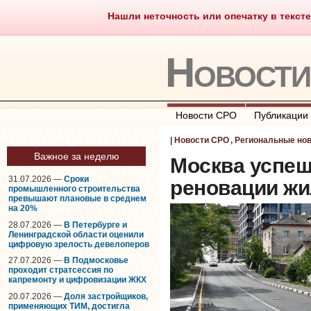
Нашли неточность или опечатку в тексте
Саморегулирование
Что тако
Новост
Новости СРО
Публикации
|
Новости СРО
,
Региональные но
Важное за неделю
Москва успеш
31.07.2026 —
Сроки
реновации ж
промышленного строительства
превышают плановые в среднем
на 20%
28.07.2026 —
В Петербурге и
Ленинградской области оценили
цифровую зрелость девелоперов
27.07.2026 —
В Подмосковье
проходит стратсессия по
капремонту и цифровизации ЖКХ
20.07.2026 —
Доля застройщиков,
применяющих ТИМ, достигла