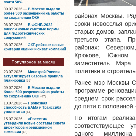
почти 50%
09.07.2026 —
В Москве выдали
более 500 разрешений на работы
районах Москвы. Ря
по сохранению ОКН
сроки новоселья ори
06.07.2026 —
В ФСНБ-2022
внесли новые сметные нормы
старых домов, запла
для гидротехнических
сооружений
третьего этапа. П
06.07.2026 —
ЭКГ-рейтинг: новые
районах: Северном
критерии оценки и охват компаний
Крюкове, Южном 
Популярное за месяц
заместитель Мэра 
политики и строител
23.07.2026 —
Минстрой России
актуализирует базовые правила
планировки
(55)
Ранее мэр Москвы Се
09.07.2026 —
В Москве выдали
программе реновации
более 500 разрешений на работы
по сохранению ОКН
(47)
среднем срок рассел
13.07.2026 —
Провозная
до пяти с половиной
способность БАМа и Транссиба
увеличится
(44)
По итогам реализа
15.07.2026 —
«Россети»
утвердили новые составы совета
соответствующее у
директоров и ревизионной
комиссии
(43)
одного миллиона