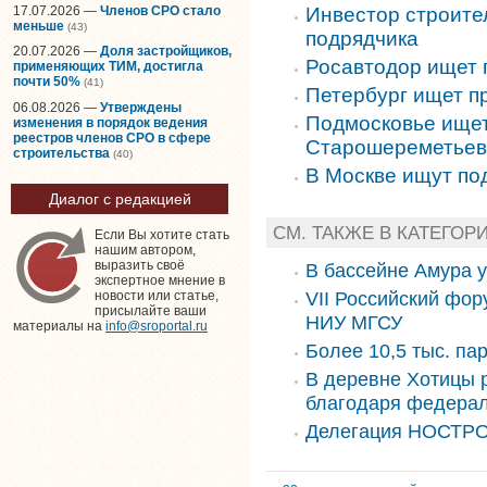
17.07.2026 —
Членов СРО стало
Инвестор строите
меньше
(43)
подрядчика
20.07.2026 —
Доля застройщиков,
Росавтодор ищет 
применяющих ТИМ, достигла
почти 50%
(41)
Петербург ищет п
06.08.2026 —
Утверждены
Подмосковье ищет
изменения в порядок ведения
реестров членов СРО в сфере
Старошереметьев
строительства
(40)
В Москве ищут по
Диалог с редакцией
СМ. ТАКЖЕ В КАТЕГОР
Если Вы хотите стать
нашим автором,
выразить своё
В бассейне Амура 
экспертное мнение в
VII Российский фор
новости или статье,
присылайте ваши
НИУ МГСУ
материалы на
info@sroportal.ru
Более 10,5 тыс. па
В деревне Хотицы 
благодаря федера
Делегация НОСТРО