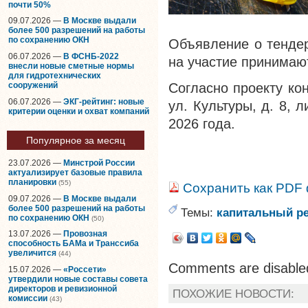
почти 50%
09.07.2026 —
В Москве выдали
более 500 разрешений на работы
по сохранению ОКН
Объявление о тендер
06.07.2026 —
В ФСНБ-2022
на участие принимают
внесли новые сметные нормы
для гидротехнических
сооружений
Согласно проекту ко
06.07.2026 —
ЭКГ-рейтинг: новые
ул. Культуры, д. 8,
критерии оценки и охват компаний
2026 года.
Популярное за месяц
23.07.2026 —
Минстрой России
актуализирует базовые правила
планировки
(55)
Сохранить как PDF
09.07.2026 —
В Москве выдали
более 500 разрешений на работы
Темы:
капитальный р
по сохранению ОКН
(50)
13.07.2026 —
Провозная
способность БАМа и Транссиба
увеличится
(44)
Comments are disable
15.07.2026 —
«Россети»
утвердили новые составы совета
директоров и ревизионной
ПОХОЖИЕ НОВОСТИ:
комиссии
(43)