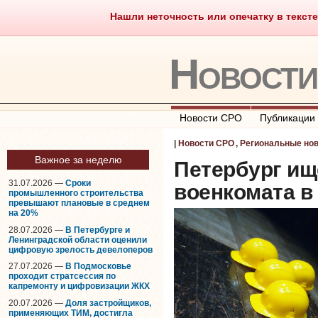
Нашли неточность или опечатку в тексте
Саморегулирование
Что тако
Новост
Новости СРО
Публикации
|
Новости СРО
,
Региональные но
Важное за неделю
Петербург ищ
31.07.2026 —
Сроки
военкомата в
промышленного строительства
превышают плановые в среднем
на 20%
28.07.2026 —
В Петербурге и
Ленинградской области оценили
цифровую зрелость девелоперов
27.07.2026 —
В Подмосковье
проходит стратсессия по
капремонту и цифровизации ЖКХ
20.07.2026 —
Доля застройщиков,
применяющих ТИМ, достигла