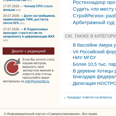
(43)
Ростехнадзор про
17.07.2026 —
Членов СРО стало
Судить «по месту
меньше
(43)
СтройРегион: раз
20.07.2026 —
Доля застройщиков,
применяющих ТИМ, достигла
Арбитражный суд 
почти 50%
(42)
27.07.2026 —
В Подмосковье
проходит стратсессия по
СМ. ТАКЖЕ В КАТЕГОР
капремонту и цифровизации ЖКХ
(40)
В бассейне Амура 
Диалог с редакцией
VII Российский фор
НИУ МГСУ
Если Вы хотите стать
нашим автором,
Более 10,5 тыс. па
выразить своё
В деревне Хотицы 
экспертное мнение в
новости или статье,
благодаря федера
присылайте ваши
материалы на
info@sroportal.ru
Делегация НОСТРО
← Кандидат ответил на вопросы
© Информационный портал «Саморегулирование». Все права