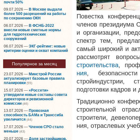
почти 50%
09.07.2026 —
В Москве выдали
более 500 разрешений на работы
Повестка конференци
по сохранению ОКН
членов президиума С
06.07.2026 —
В ФСНБ-2022
внесли новые сметные нормы
и организации, пред
для гидротехнических
сооружений
спектр тем, предл
06.07.2026 —
ЭКГ-рейтинг: новые
самый широкий и акт
критерии оценки и охват компаний
рассмотрят вопрос
Популярное за месяц
строительства
, проф
ния
, безопасност
23.07.2026 —
Минстрой России
актуализирует базовые правила
стройиндустрии
, ст
планировки
(55)
подготовки кадров и 
15.07.2026 —
«Россети»
утвердили новые составы совета
директоров и ревизионной
Традиционно конфере
комиссии
(46)
строительной отра
13.07.2026 —
Провозная
способность БАМа и Транссиба
строители, девелопе
увеличится
(44)
ния, отраслевых уче
17.07.2026 —
Членов СРО стало
меньше
(43)
20.07.2026 —
Доля застройщиков,