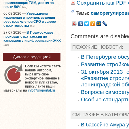
Сохранить как PDF
применяющих ТИМ, достигла
почти 50%
(42)
Темы:
саморегулиров
06.08.2026 —
Утверждены
изменения в порядок ведения
реестров членов СРО в сфере
строительства
(42)
27.07.2026 —
В Подмосковье
Comments are disable
проходит стратсессия по
капремонту и цифровизации ЖКХ
(40)
ПОХОЖИЕ НОВОСТИ:
В Петербурге обс
Диалог с редакцией
Развитие стройко
Если Вы хотите стать
нашим автором,
31 октября 2013 г
выразить своё
«Развитие строит
экспертное мнение в
новости или статье,
Ленинградской об
присылайте ваши
материалы на
info@sroportal.ru
Вопросы саморегу
Особые стандарты
СМ. ТАКЖЕ В КАТЕГОР
В бассейне Амура 