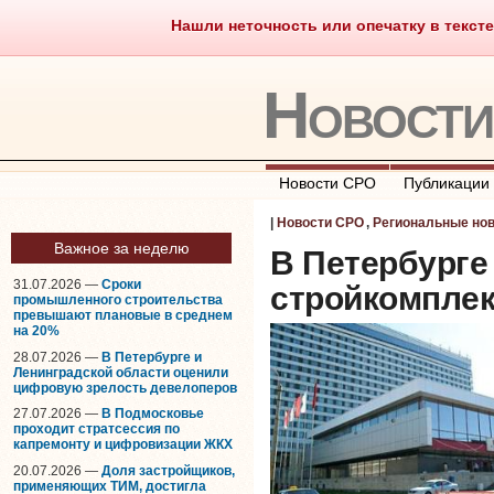
Нашли неточность или опечатку в тексте
Саморегулирование
Что тако
Новост
Новости СРО
Публикации
|
Новости СРО
,
Региональные но
Важное за неделю
В Петербурге
31.07.2026 —
Сроки
стройкомплек
промышленного строительства
превышают плановые в среднем
на 20%
28.07.2026 —
В Петербурге и
Ленинградской области оценили
цифровую зрелость девелоперов
27.07.2026 —
В Подмосковье
проходит стратсессия по
капремонту и цифровизации ЖКХ
20.07.2026 —
Доля застройщиков,
применяющих ТИМ, достигла