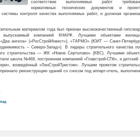
соответствие выполняемых работ требован
нормативных технических документов и проект
 системы контроля качества выполняемых работ, и должная организа
оительным материалом года был признан высококачественный гипсока
, выпускаемый компанией КНАУФ. Лучшими объектами жилищн
 «Два ангела» («РосСтройИнвест»), «ТАРМО» (ЮИТ — Санкт-Петербург
едвижимость – Северо-Запад»). В лидеры строительного качества по
ого строительства — ЖК «Новое Сертолово» (КВС). Лучшими объект
стали школа №469, построенная компанией «Главстрой-СПб», и детский
ери», возведённый «ЛенСтройТрестом». Лучшим проектом строительс
 признало реконструкцию зданий со сносом под аппарт-отель, выполне
л
апад