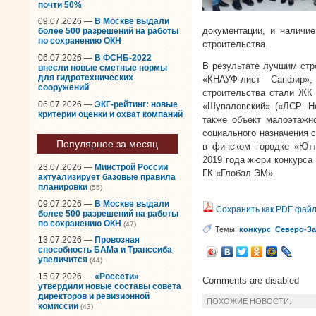
почти 50%
09.07.2026 —
В Москве выдали
документации, и наличие
более 500 разрешений на работы
по сохранению ОКН
строительства.
06.07.2026 —
В ФСНБ-2022
В результате лучшим стр
внесли новые сметные нормы
для гидротехнических
«КНАУФ-лист Сапфир»
сооружений
строительства стали ЖК
06.07.2026 —
ЭКГ-рейтинг: новые
«Шуваловский» («ЛСР. Н
критерии оценки и охват компаний
также объект малоэтажн
социального назначения 
Популярное за месяц
в финском городке «Ютт
2019 года жюри конкурса
23.07.2026 —
Минстрой России
ГК «Глобал ЭМ».
актуализирует базовые правила
планировки
(55)
09.07.2026 —
В Москве выдали
Сохранить как PDF фай
более 500 разрешений на работы
по сохранению ОКН
(47)
Темы:
конкурс
,
Северо-З
13.07.2026 —
Провозная
способность БАМа и Транссиба
увеличится
(44)
15.07.2026 —
«Россети»
Comments are disabled
утвердили новые составы совета
директоров и ревизионной
ПОХОЖИЕ НОВОСТИ:
комиссии
(43)