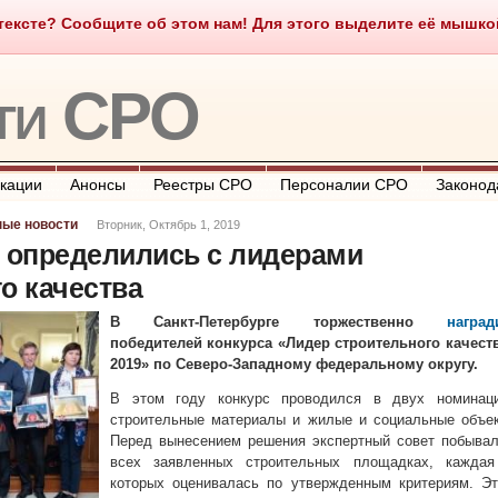
ексте? Сообщите об этом нам! Для этого выделите её мышкой и
о такое СРО
О портале
Контакты
Полезные ссылки
ти СРО
кации
Анонсы
Реестры СРО
Персоналии СРО
Законод
ные новости
Вторник, Октябрь 1, 2019
е определились с лидерами
о качества
В Санкт-Петербурге торжественно
наград
победителей конкурса «Лидер строительного качеств
2019» по Северо-Западному федеральному округу.
В этом году конкурс проводился в двух номинаци
строительные материалы и жилые и социальные объек
Перед вынесением решения экспертный совет побывал
всех заявленных строительных площадках, каждая
которых оценивалась по утвержденным критериям. Эт