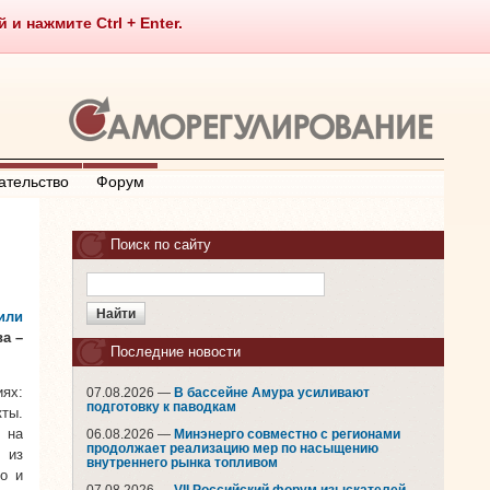
 нажмите Ctrl + Enter.
ательство
Форум
Поиск по сайту
или
а –
Последние новости
ях:
07.08.2026 —
В бассейне Амура усиливают
подготовку к паводкам
ты.
 на
06.08.2026 —
Минэнерго совместно с регионами
продолжает реализацию мер по насыщению
 из
внутреннего рынка топливом
о и