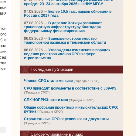
07.08.2026 —
VII Российский форум изыскателей
иям
пройдет 23−24 сентября 2026 г. в НИУ МГСУ
ной
07.08.2026 —
Более 10,5 тыс. парков обновили в
ция
России с 2017 года
07.08.2026 —
В деревне Хотицы развивают
транспортную инфраструктуру благодаря
ртон
федеральному финансированию
ого
06.08.2026 —
Завершено строительство
) и
транспортной развязки в Тюменской области
пал
06.08.2026 —
Утверждены изменения в порядок
ами
ведения реестров членов СРО в сфере
 сад
строительства
тва
нную
Последние публикации
Членов СРО стало меньше
("Правда о СРО")
СРО приводят документы в соответствие с 309-ФЗ
("Правда о СРО")
СПК НОПРИЗ: итоги мая
("Правда о СРО")
Общие собрания проектных и изыскательских СРО:
рутина
("Правда о СРО")
Строительные СРО переписывают документы
("Правда о СРО")
Саморегулирование в лицах