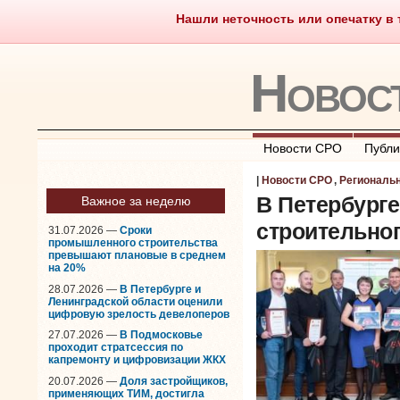
Нашли неточность или опечатку в т
Саморегулирование
Чт
Новос
Новости СРО
Публи
|
Новости СРО
,
Региональ
В Петербург
Важное за неделю
строительног
31.07.2026 —
Сроки
промышленного строительства
превышают плановые в среднем
на 20%
28.07.2026 —
В Петербурге и
Ленинградской области оценили
цифровую зрелость девелоперов
27.07.2026 —
В Подмосковье
проходит стратсессия по
капремонту и цифровизации ЖКХ
20.07.2026 —
Доля застройщиков,
применяющих ТИМ, достигла