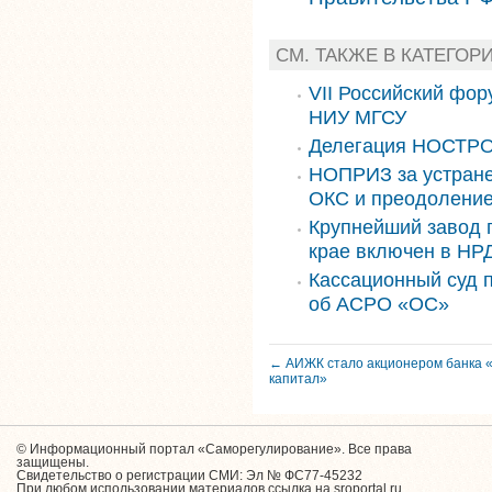
СМ. ТАКЖЕ В КАТЕГО
VII Российский фор
НИУ МГСУ
Делегация НОСТРО
НОПРИЗ за устране
ОКС и преодоление
Крупнейший завод 
крае включен в НРД
Кассационный суд 
об АСРО «ОС»
← АИЖК стало акционером банка 
капитал»
© Информационный портал «Саморегулирование». Все права
защищены.
Свидетельство о регистрации СМИ: Эл № ФС77-45232
При любом использовании материалов ссылка на sroportal.ru