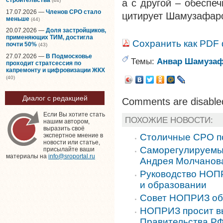
(44)
а с другой – обеспе
17.07.2026 —
Членов СРО стало
цитирует Шамузафар
меньше
(44)
20.07.2026 —
Доля застройщиков,
применяющих ТИМ, достигла
Сохранить как PDF
почти 50%
(43)
27.07.2026 —
В Подмосковье
Темы:
Анвар Шамуза
проходит стратсессия по
капремонту и цифровизации ЖКХ
(40)
Диалог с редакцией
Comments are disable
Если Вы хотите стать
ПОХОЖИЕ НОВОСТИ:
нашим автором,
выразить своё
Столичные СРО п
экспертное мнение в
новости или статье,
Саморегулируемы
присылайте ваши
материалы на
info@sroportal.ru
Андрея Молчанов
Руководство НОПР
и образовании
Совет НОПРИЗ об
НОПРИЗ просит вы
Правительства Р