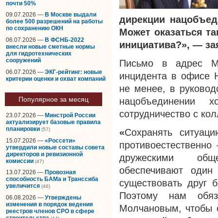
почти 50%
09.07.2026 —
В Москве выдали
дирекции нацобъед
более 500 разрешений на работы
по сохранению ОКН
Может оказаться так
06.07.2026 —
В ФСНБ-2022
инициатива?», — з
внесли новые сметные нормы
для гидротехнических
сооружений
Письмо в адрес М
06.07.2026 —
ЭКГ-рейтинг: новые
инцидента в офисе 
критерии оценки и охват компаний
не менее, в руково
Популярное за месяц
нацобъединении х
сотрудничество с кол
23.07.2026 —
Минстрой России
актуализирует базовые правила
планировки
(57)
«
Сохранять ситуац
15.07.2026 —
«Россети»
противоестественно
утвердили новые составы совета
директоров и ревизионной
дружескими обще
комиссии
(47)
обеспечивают один
13.07.2026 —
Провозная
способность БАМа и Транссиба
существовать друг б
увеличится
(46)
Поэтому нам обяз
06.08.2026 —
Утверждены
изменения в порядок ведения
Молчановым, чтобы 
реестров членов СРО в сфере
строительства