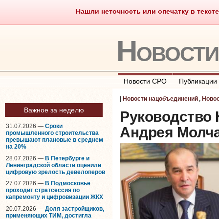
Нашли неточность или опечатку в тексте
Саморегулирование
Что тако
Новост
Новости СРО
Публикации
|
Новости нацобъединений
,
Ново
Важное за неделю
Руководство 
31.07.2026 —
Сроки
Андрея Молч
промышленного строительства
превышают плановые в среднем
на 20%
28.07.2026 —
В Петербурге и
Ленинградской области оценили
цифровую зрелость девелоперов
27.07.2026 —
В Подмосковье
проходит стратсессия по
капремонту и цифровизации ЖКХ
20.07.2026 —
Доля застройщиков,
применяющих ТИМ, достигла