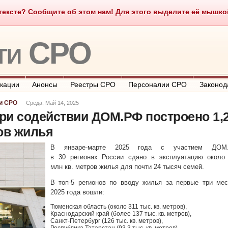
ексте? Сообщите об этом нам! Для этого выделите её мышкой и
о такое СРО
О портале
Контакты
Полезные ссылки
ти СРО
кации
Анонсы
Реестры СРО
Персоналии СРО
Законод
и СРО
Среда, Май 14, 2025
при содействии ДОМ.РФ построено 1,
ов жилья
В январе-марте 2025 года с участием ДОМ
в 30 регионах России сдано в эксплуатацию около 
млн кв. метров жилья для почти 24 тысяч семей.
В топ-5 регионов по вводу жилья за первые три мес
2025 года вошли:
Тюменская область (около 311 тыс. кв. метров),
Краснодарский край (более 137 тыс. кв. метров),
Санкт-Петербург (126 тыс. кв. метров),