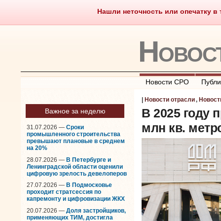
Нашли неточность или опечатку в т
Саморегулирование
Чт
Новос
Новости СРО
Публи
|
Новости отрасли
,
Новост
В 2025 году 
Важное за неделю
млн кв. метр
31.07.2026 —
Сроки
промышленного строительства
превышают плановые в среднем
на 20%
28.07.2026 —
В Петербурге и
Ленинградской области оценили
цифровую зрелость девелоперов
27.07.2026 —
В Подмосковье
проходит стратсессия по
капремонту и цифровизации ЖКХ
20.07.2026 —
Доля застройщиков,
применяющих ТИМ, достигла