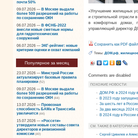
почти 50%
09.07.2026 —
В Москве выдали
«Улучшение жилищных ус
более 500 разрешений на работы
и строительной отрасли в
по сохранению ОКН
в комфортных домах, 
06.07.2026 —
В ФСНБ-2022
управляющий директор Д
внесли новые сметные нормы
для гидротехнических
сооружений
Сохранить как PDF фай
06.07.2026 —
ЭКГ-рейтинг: новые
критерии оценки и охват компаний
Темы:
ДОМ.рф
,
жилищное
Популярное за месяц
23.07.2026 —
Минстрой России
Comments are disabled
актуализирует базовые правила
планировки
(52)
ПОХОЖИЕ НОВОСТИ:
09.07.2026 —
В Москве выдали
ДОМ.РФ: в 2024 году 
более 500 разрешений на работы
по сохранению ОКН
(44)
В 2023 году запущено
За шесть лет в Росси
13.07.2026 —
Провозная
способность БАМа и Транссиба
За два месяца 2024 го
увеличится
(44)
В 2024 году в России 
15.07.2026 —
«Россети»
утвердили новые составы совета
СМ. ТАКЖЕ В КАТЕГОРИИ «
директоров и ревизионной
комиссии
(40)
Сергей Цивилев и Алекс