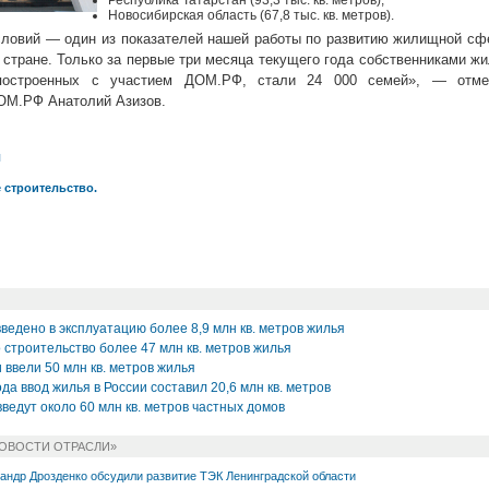
Республика Татарстан (93,3 тыс. кв. метров),
Новосибирская область (67,8 тыс. кв. метров).
ловий — один из показателей нашей работы по развитию жилищной сф
 стране. Только за первые три месяца текущего года собственниками ж
построенных с участием ДОМ.РФ, стали 24 000 семей», — отме
ОМ.РФ Анатолий Азизов.
л
 строительство.
введено в эксплуатацию более 8,9 млн кв. метров жилья
 строительство более 47 млн кв. метров жилья
и ввели 50 млн кв. метров жилья
да ввод жилья в России составил 20,6 млн кв. метров
введут около 60 млн кв. метров частных домов
НОВОСТИ ОТРАСЛИ»
андр Дрозденко обсудили развитие ТЭК Ленинградской области