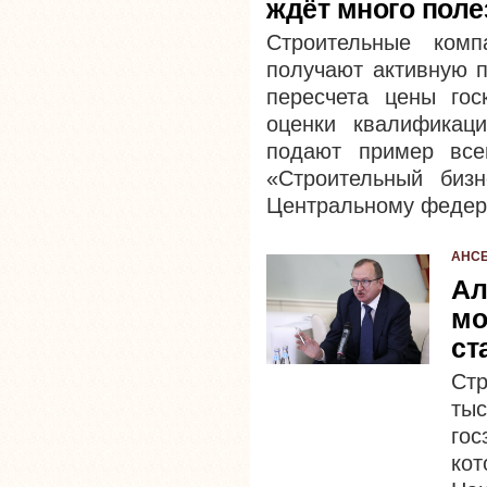
ждёт много поле
Строительные комп
получают активную п
пересчета цены гос
оценки квалифика
подают пример все
«Строительный биз
Центральному федер
АНС
Ал
мо
ст
Стр
ты
гос
кот