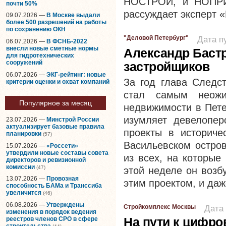
НОСТРОЙ, и НОПРИЗ
почти 50%
рассуждает эксперт 
09.07.2026 —
В Москве выдали
более 500 разрешений на работы
по сохранению ОКН
"Деловой Петербург"
Дата п
06.07.2026 —
В ФСНБ-2022
внесли новые сметные нормы
Александр Бастр
для гидротехнических
сооружений
застройщиков
06.07.2026 —
ЭКГ-рейтинг: новые
За год глава Следс
критерии оценки и охват компаний
стал самым неожи
Популярное за месяц
недвижимости в Пете
изумляет девелопер
23.07.2026 —
Минстрой России
актуализирует базовые правила
проекты в историче
планировки
(57)
Васильевском остро
15.07.2026 —
«Россети»
утвердили новые составы совета
из всех, на которые
директоров и ревизионной
комиссии
(47)
этой неделе он возб
13.07.2026 —
Провозная
этим проектом, и даж
способность БАМа и Транссиба
увеличится
(46)
06.08.2026 —
Утверждены
Стройкомплекс Москвы
Дата 
изменения в порядок ведения
На пути к цифро
реестров членов СРО в сфере
строительства