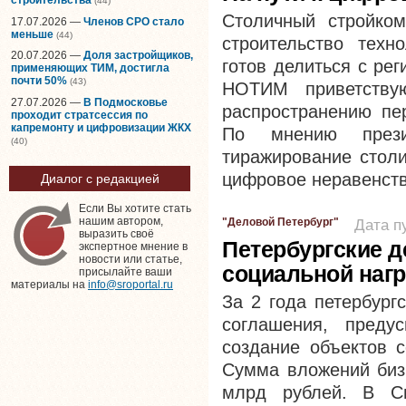
(44)
Столичный стройко
17.07.2026 —
Членов СРО стало
меньше
(44)
строительство техн
20.07.2026 —
Доля застройщиков,
готов делиться с ре
применяющих ТИМ, достигла
почти 50%
(43)
НОТИМ приветствую
27.07.2026 —
В Подмосковье
распространению пе
проходит стратсессия по
капремонту и цифровизации ЖКХ
По мнению през
(40)
тиражирование столи
цифровое неравенство
Диалог с редакцией
Если Вы хотите стать
нашим автором,
"Деловой Петербург"
Дата п
выразить своё
Петербургские 
экспертное мнение в
новости или статье,
социальной нагр
присылайте ваши
материалы на
info@sroportal.ru
За 2 года петербург
соглашения, преду
создание объектов с
Сумма вложений биз
млрд рублей. В См