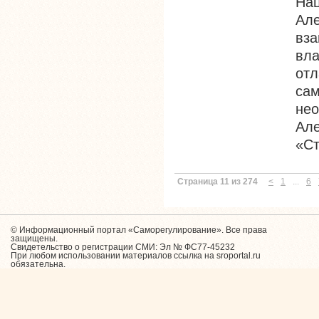
На
Але
вза
вл
о
са
не
Але
«Ст
Страница 11 из 274
<
1
...
6
© Информационный портал «Саморегулирование». Все права
защищены.
Свидетельство о регистрации СМИ: Эл № ФС77-45232
При любом использовании материалов ссылка на sroportal.ru
обязательна.