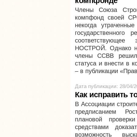
компфонде
Члены Союза Стро
компфонд своей СР
некогда утраченные
государственного р
соответствующее
НОСТРОЙ. Однако н
члены ССВВ решили
статуса и внести в 
– в публикации «Пра
Дата публикации: 28/04/2
Как исправить т
В Ассоциации строит
предписанием Рос
плановой проверк
средствами доказа
возможность выск