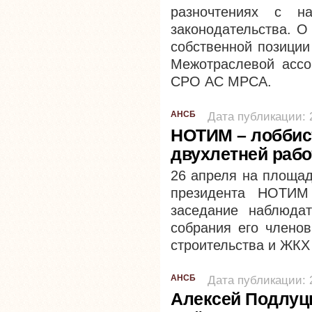
разночтениях с на
законодательства. О
собственной позиции
Межотраслевой ассо
СРО АС МРСА.
АНСБ
Дата публикации: 
НОТИМ – лоббист
двухлетней раб
26 апреля на площад
президента НОТИМ
заседание наблюдат
собрания его членов
строительства и ЖКХ
АНСБ
Дата публикации: 
Алексей Подлуц