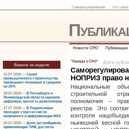
Саморегулирование
Что тако
Публика
Новости СРО
Публикации
"Правда о СРО"
Дата публи
Важное за неделю
Саморегулирова
31.07.2026 —
Сроки
НОПРИЗ право н
промышленного строительства
превышают плановые в среднем
Национальные объе
на 20%
строительной от
28.07.2026 —
В Петербурге и
Ленинградской области оценили
полномочия – прав
цифровую зрелость девелоперов
реестра. Это соотве
27.07.2026 —
В Подмосковье
проходит стратсессия по
контроля нацобъеди
капремонту и цифровизации ЖКХ
нынешней весной го
20.07.2026 —
Доля застройщиков,
применяющих ТИМ, достигла