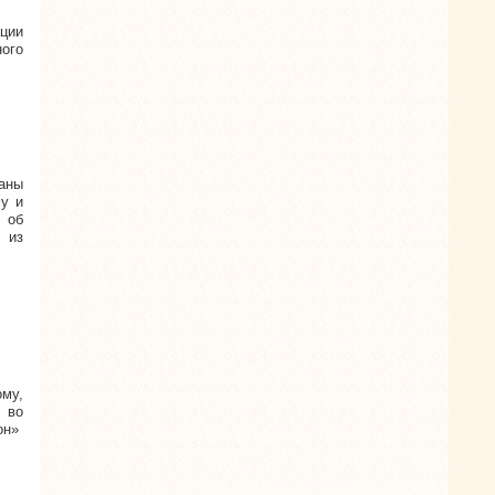
ции
ного
ваны
му и
 об
 из
му,
 во
он»