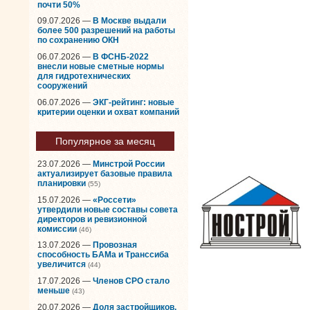
почти 50%
09.07.2026 —
В Москве выдали
более 500 разрешений на работы
по сохранению ОКН
06.07.2026 —
В ФСНБ-2022
внесли новые сметные нормы
для гидротехнических
сооружений
06.07.2026 —
ЭКГ-рейтинг: новые
критерии оценки и охват компаний
Популярное за месяц
23.07.2026 —
Минстрой России
актуализирует базовые правила
планировки
(55)
15.07.2026 —
«Россети»
утвердили новые составы совета
директоров и ревизионной
комиссии
(46)
13.07.2026 —
Провозная
способность БАМа и Транссиба
увеличится
(44)
17.07.2026 —
Членов СРО стало
меньше
(43)
20.07.2026 —
Доля застройщиков,