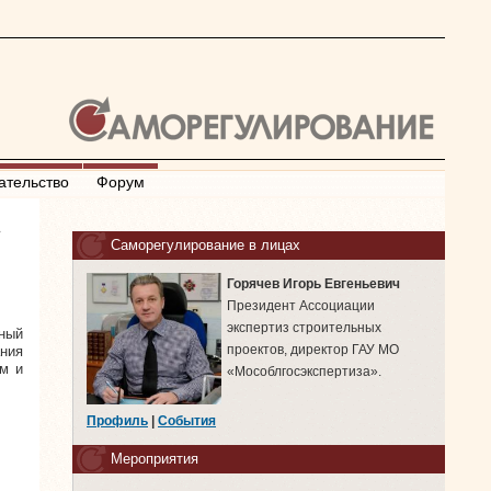
ательство
Форум
»
Саморегулирование в лицах
Горячев Игорь Евгеньевич
Президент Ассоциации
экспертиз строительных
ный
проектов, директор ГАУ МО
ания
ом и
«Мособлгосэкспертиза».
Профиль
|
События
Мероприятия