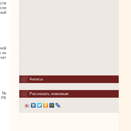
дств
сли
ный
ской
х из
счет
Анонсы
у №
Рассказать знакомым
У РК