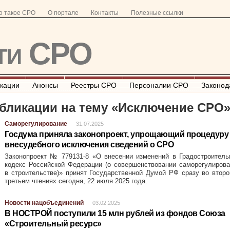
о такое СРО
О портале
Контакты
Полезные ссылки
ти СРО
кации
Анонсы
Реестры СРО
Персоналии СРО
Законод
бликации на тему «
Исключение СРО
Саморегулирование
31.07.2025
Госдума приняла законопроект, упрощающий процедуру
внесудебного исключения сведений о СРО
Законопроект № 779131-8 «О внесении изменений в Градостроитель
кодекс Российской Федерации (о совершенствовании саморегулиров
в строительстве)» принят Государственной Думой РФ сразу во втор
третьем чтениях сегодня, 22 июля 2025 года.
Новости нацобъединений
03.02.2025
В НОСТРОЙ поступили 15 млн рублей из фондов Союза
«Строительный ресурс»