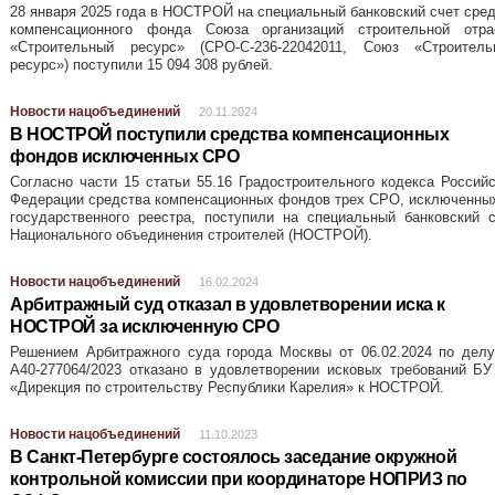
28 января 2025 года в НОСТРОЙ на специальный банковский счет сре
компенсационного фонда Союза организаций строительной отра
«Строительный ресурс» (СРО-С-236-22042011, Союз «Строитель
ресурс») поступили 15 094 308 рублей.
Новости нацобъединений
20.11.2024
В НОСТРОЙ поступили средства компенсационных
фондов исключенных СРО
Согласно части 15 статьи 55.16 Градостроительного кодекса Россий
Федерации средства компенсационных фондов трех СРО, исключенны
государственного реестра, поступили на специальный банковский 
Национального объединения строителей (НОСТРОЙ).
Новости нацобъединений
16.02.2024
Арбитражный суд отказал в удовлетворении иска к
НОСТРОЙ за исключенную СРО
Решением Арбитражного суда города Москвы от 06.02.2024 по дел
А40-277064/2023 отказано в удовлетворении исковых требований Б
«Дирекция по строительству Республики Карелия» к НОСТРОЙ.
Новости нацобъединений
11.10.2023
В Санкт-Петербурге состоялось заседание окружной
контрольной комиссии при координаторе НОПРИЗ по