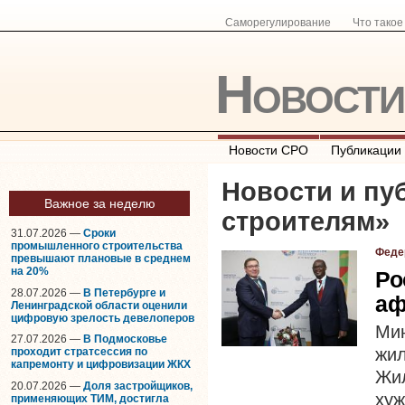
Саморегулирование
Что тако
Новост
Новости СРО
Публикации
Новости и пу
Важное за неделю
строителям
»
31.07.2026 —
Сроки
промышленного строительства
Феде
превышают плановые в среднем
на 20%
Ро
28.07.2026 —
В Петербурге и
аф
Ленинградской области оценили
цифровую зрелость девелоперов
Ми
27.07.2026 —
В Подмосковье
жил
проходит стратсессия по
капремонту и цифровизации ЖКХ
Жил
20.07.2026 —
Доля застройщиков,
ху
применяющих ТИМ, достигла