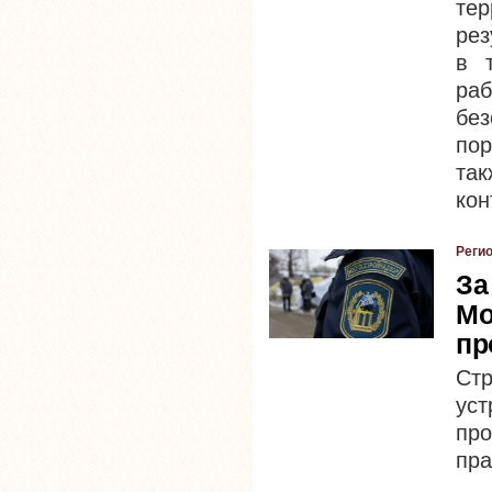
те
рез
в 
ра
бе
по
та
кон
Реги
За
Мо
пр
Стр
ус
пр
пра