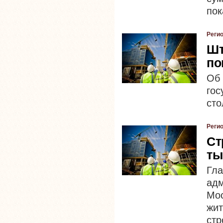
пок
Реги
Шт
по
Об
го
сто
Реги
Ст
ты
Гл
ад
Мо
жи
ст