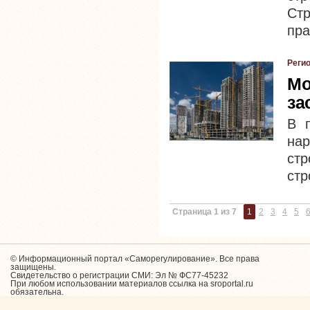
Ст
пра
Реги
Мо
за
В 
нар
стр
стр
Страница 1 из 7
1
2
3
4
5
© Информационный портал «Саморегулирование». Все права
защищены.
Свидетельство о регистрации СМИ: Эл № ФС77-45232
При любом использовании материалов ссылка на sroportal.ru
обязательна.