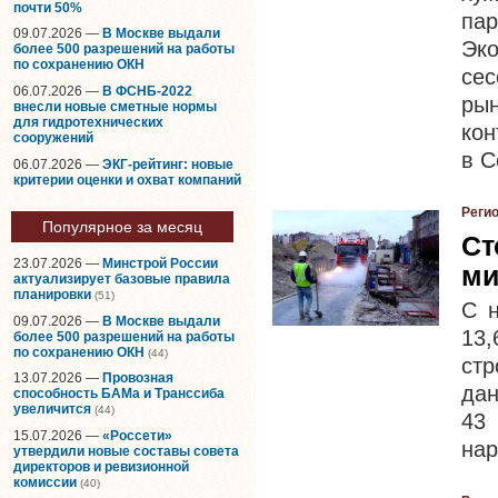
почти 50%
па
09.07.2026 —
В Москве выдали
Эко
более 500 разрешений на работы
по сохранению ОКН
се
06.07.2026 —
В ФСНБ-2022
рын
внесли новые сметные нормы
для гидротехнических
кон
сооружений
в С
06.07.2026 —
ЭКГ-рейтинг: новые
критерии оценки и охват компаний
Реги
Популярное за месяц
Ст
23.07.2026 —
Минстрой России
ми
актуализирует базовые правила
планировки
(51)
С н
09.07.2026 —
В Москве выдали
13,
более 500 разрешений на работы
по сохранению ОКН
(44)
ст
13.07.2026 —
Провозная
дан
способность БАМа и Транссиба
увеличится
(44)
43
15.07.2026 —
«Россети»
нар
утвердили новые составы совета
директоров и ревизионной
комиссии
(40)