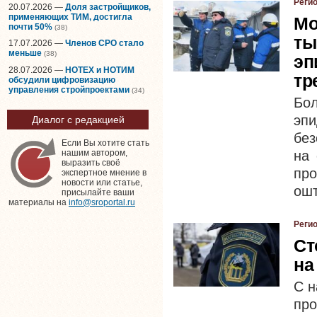
Реги
20.07.2026 —
Доля застройщиков,
применяющих ТИМ, достигла
Мо
почти 50%
(38)
ты
17.07.2026 —
Членов СРО стало
меньше
(38)
эп
28.07.2026 —
НОТЕХ и НОТИМ
тр
обсудили цифровизацию
управления стройпроектами
(34)
Бол
эп
Диалог с редакцией
без
Если Вы хотите стать
на 
нашим автором,
выразить своё
пр
экспертное мнение в
новости или статье,
ошт
присылайте ваши
материалы на
info@sroportal.ru
Реги
Ст
на
С н
про