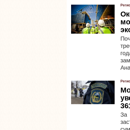
Реги
Ок
мо
эк
По
тре
го
зам
Ана
Реги
Мо
ув
36
За
за
сум