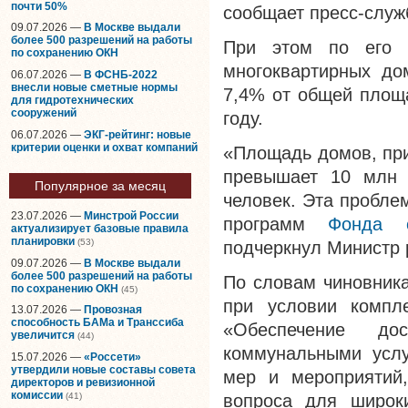
почти 50%
сообщает пресс-слу
09.07.2026 —
В Москве выдали
более 500 разрешений на работы
При этом по его
по сохранению ОКН
многоквартирных до
06.07.2026 —
В ФСНБ-2022
внесли новые сметные нормы
7,4% от общей площ
для гидротехнических
сооружений
году.
06.07.2026 —
ЭКГ-рейтинг: новые
критерии оценки и охват компаний
«Площадь домов, при
превышает 10 млн 
Популярное за месяц
человек. Эта пробле
23.07.2026 —
Минстрой России
программ
Фонда 
актуализирует базовые правила
планировки
(53)
подчеркнул Министр 
09.07.2026 —
В Москве выдали
более 500 разрешений на работы
По словам чиновник
по сохранению ОКН
(45)
при условии компле
13.07.2026 —
Провозная
способность БАМа и Транссиба
«Обеспечение д
увеличится
(44)
коммунальными услу
15.07.2026 —
«Россети»
утвердили новые составы совета
мер и мероприятий
директоров и ревизионной
комиссии
(41)
вопроса для широки