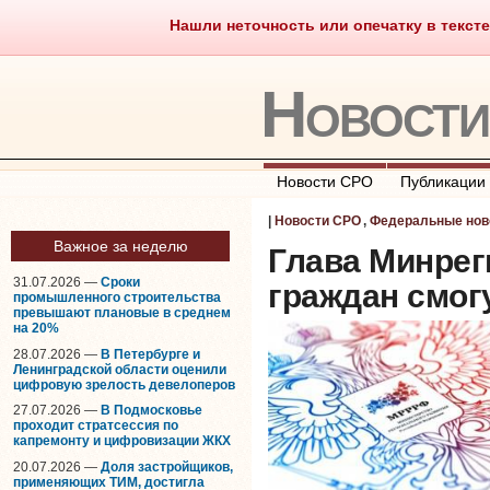
Нашли неточность или опечатку в тексте
Саморегулирование
Что тако
Новост
Новости СРО
Публикации
|
Новости СРО
,
Федеральные нов
Важное за неделю
Глава Минреги
31.07.2026 —
Сроки
граждан смог
промышленного строительства
превышают плановые в среднем
на 20%
28.07.2026 —
В Петербурге и
Ленинградской области оценили
цифровую зрелость девелоперов
27.07.2026 —
В Подмосковье
проходит стратсессия по
капремонту и цифровизации ЖКХ
20.07.2026 —
Доля застройщиков,
применяющих ТИМ, достигла