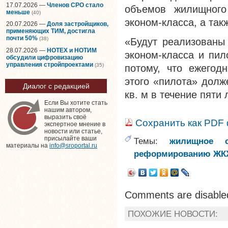
17.07.2026 —
Членов СРО стало
объемов жилищного
меньше
(40)
эконом-класса, а так
20.07.2026 —
Доля застройщиков,
применяющих ТИМ, достигла
почти 50%
(38)
«Будут реализован
28.07.2026 —
НОТЕХ и НОТИМ
эконом-класса и пил
обсудили цифровизацию
управления стройпроектами
(35)
потому, что ежегод
этого «пилота» долж
Диалог с редакцией
кв. м в течение пяти
Если Вы хотите стать
нашим автором,
выразить своё
Сохранить как PDF
экспертное мнение в
новости или статье,
присылайте ваши
Темы:
жилищное с
материалы на
info@sroportal.ru
реформированию ЖК
Comments are disable
ПОХОЖИЕ НОВОСТИ: