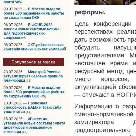
почти 50%
09.07.2026 —
В Москве выдали
реформы.
более 500 разрешений на работы
по сохранению ОКН
Цель конференции
06.07.2026 —
В ФСНБ-2022
внесли новые сметные нормы
перспективах реали
для гидротехнических
сооружений
дать возможность пр
06.07.2026 —
ЭКГ-рейтинг: новые
обсудить насущ
критерии оценки и охват компаний
представителями М
Популярное за месяц
настоящее время и
ресурсный метод цен
23.07.2026 —
Минстрой России
актуализирует базовые правила
много вопросов,
планировки
(53)
актуализацией сбор
09.07.2026 —
В Москве выдали
более 500 разрешений на работы
— отмечают в НОПР
по сохранению ОКН
(45)
13.07.2026 —
Провозная
Информацию о разра
способность БАМа и Транссиба
увеличится
(44)
сметно-нормативной
15.07.2026 —
«Россети»
замдиректора 
утвердили новые составы совета
директоров и ревизионной
градостроительног
комиссии
(41)