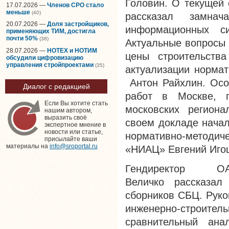
Головин. О текущей 
17.07.2026 —
Членов СРО стало
меньше
(40)
рассказал замнач
20.07.2026 —
Доля застройщиков,
информационных си
применяющих ТИМ, достигла
почти 50%
(38)
Актуальные вопросы 
28.07.2026 —
НОТЕХ и НОТИМ
цены строительства
обсудили цифровизацию
управления стройпроектами
(35)
актуализации нормат
Антон Райхлин. Осо
Диалог с редакцией
работ в Москве, 
Если Вы хотите стать
московских регион
нашим автором,
выразить своё
своем докладе начал
экспертное мнение в
новости или статье,
нормативно-методич
присылайте ваши
материалы на
info@sroportal.ru
«НИАЦ» Евгений Иго
Гендиректор 
Величко рассказал
сборников СБЦ. Руко
инженерно-строител
сравнительный ана