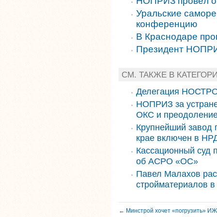
НОПРИЗ провёл о
Уральские самор
конференцию
В Краснодаре пр
Президент НОПРИ
СМ. ТАКЖЕ В КАТЕГО
Делегация НОСТРО
НОПРИЗ за устране
ОКС и преодоление
Крупнейший завод 
крае включен в НРД
Кассационный суд 
об АСРО «ОС»
Павел Малахов рас
стройматериалов в
← Минстрой хочет «погрузить» ИЖ