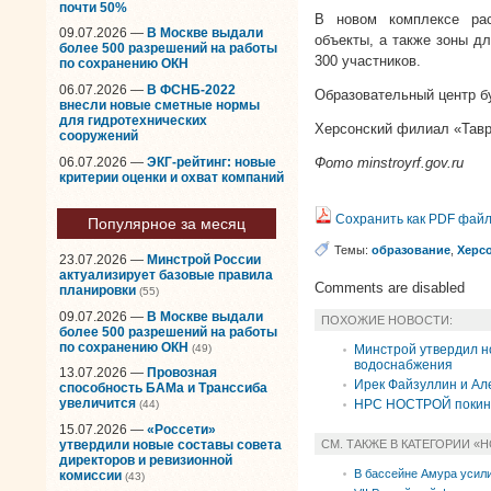
почти 50%
В новом комплексе рас
09.07.2026 —
В Москве выдали
объекты, а также зоны дл
более 500 разрешений на работы
300 участников.
по сохранению ОКН
06.07.2026 —
В ФСНБ-2022
Образовательный центр бу
внесли новые сметные нормы
для гидротехнических
Херсонский филиал «Тавр
сооружений
06.07.2026 —
ЭКГ-рейтинг: новые
Фото minstroyrf.gov.ru
критерии оценки и охват компаний
Сохранить как PDF фай
Популярное за месяц
Темы:
образование
,
Херс
23.07.2026 —
Минстрой России
актуализирует базовые правила
Comments are disabled
планировки
(55)
09.07.2026 —
В Москве выдали
ПОХОЖИЕ НОВОСТИ:
более 500 разрешений на работы
по сохранению ОКН
(49)
Минстрой утвердил н
водоснабжения
13.07.2026 —
Провозная
Ирек Файзуллин и Ал
способность БАМа и Транссиба
увеличится
НРС НОСТРОЙ покину
(44)
15.07.2026 —
«Россети»
СМ. ТАКЖЕ В КАТЕГОРИИ «
утвердили новые составы совета
директоров и ревизионной
В бассейне Амура усили
комиссии
(43)