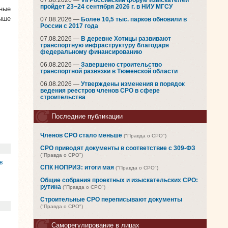
07.08.2026 —
VII Российский форум изыскателей
пройдет 23−24 сентября 2026 г. в НИУ МГСУ
ные
выше
07.08.2026 —
Более 10,5 тыс. парков обновили в
России с 2017 года
07.08.2026 —
В деревне Хотицы развивают
транспортную инфраструктуру благодаря
федеральному финансированию
06.08.2026 —
Завершено строительство
транспортной развязки в Тюменской области
06.08.2026 —
Утверждены изменения в порядок
ведения реестров членов СРО в сфере
строительства
Последние публикации
Членов СРО стало меньше
("Правда о СРО")
СРО приводят документы в соответствие с 309-ФЗ
("Правда о СРО")
в
СПК НОПРИЗ: итоги мая
("Правда о СРО")
Общие собрания проектных и изыскательских СРО:
рутина
("Правда о СРО")
Строительные СРО переписывают документы
("Правда о СРО")
Саморегулирование в лицах