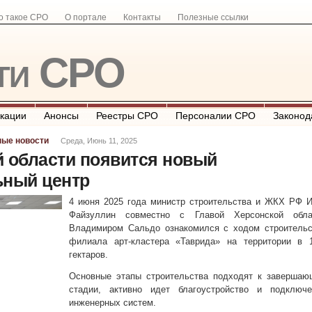
о такое СРО
О портале
Контакты
Полезные ссылки
ти СРО
кации
Анонсы
Реестры СРО
Персоналии СРО
Законод
ные новости
Среда, Июнь 11, 2025
й области появится новый
ьный центр
4 июня 2025 года министр строительства и ЖКХ РФ И
Файзуллин совместно с Главой Херсонской обла
Владимиром Сальдо ознакомился с ходом строительс
филиала арт-кластера «Таврида» на территории в 1
гектаров.
Основные этапы строительства подходят к завершаю
стадии, активно идет благоустройство и подключе
инженерных систем.