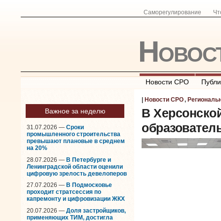
Саморегулирование
Чт
Новос
Новости СРО
Публи
|
Новости СРО
,
Региональ
В Херсонско
Важное за неделю
образовател
31.07.2026 —
Сроки
промышленного строительства
превышают плановые в среднем
на 20%
28.07.2026 —
В Петербурге и
Ленинградской области оценили
цифровую зрелость девелоперов
27.07.2026 —
В Подмосковье
проходит стратсессия по
капремонту и цифровизации ЖКХ
20.07.2026 —
Доля застройщиков,
применяющих ТИМ, достигла