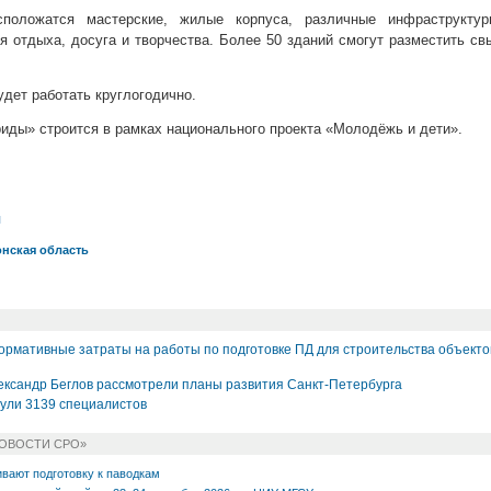
положатся мастерские, жилые корпуса, различные инфраструктур
я отдыха, досуга и творчества. Более 50 зданий смогут разместить с
дет работать круглогодично.
иды» строится в рамках национального проекта «Молодёжь и дети».
л
онская область
ормативные затраты на работы по подготовке ПД для строительства объекто
ександр Беглов рассмотрели планы развития Санкт-Петербурга
ли 3139 специалистов
НОВОСТИ СРО»
вают подготовку к паводкам