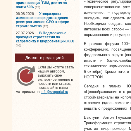
«Техническое регулиров
применяющих ТИМ, достигла
совершенствованию уже
почти 50%
(42)
изменению, – подчерк
06.08.2026 —
Утверждены
обсудить, как сделать д
изменения в порядок ведения
реестров членов СРО в сфере
Необходимо создать ко
строительства
(42)
интересы всех сторон — и
27.07.2026 —
В Подмосковье
нормирования и регулиро
проходит стратсессия по
капремонту и цифровизации ЖКХ
В рамках форума 100+ 
(40)
конференцию, посвящённ
федерального округа (он
Диалог с редакцией
власти и бизнес-сооб
технического нормирован
Если Вы хотите стать
6 октября). Кроме того, 
нашим автором,
выразить своё
НОСТРОЙ.
экспертное мнение в
новости или статье,
Сегодня в планах НО
присылайте ваши
«Ценообразование в стро
материалы на
info@sroportal.ru
стройматериалы на испол
отрасли» (здесь замести
вещать о предложениях Н
Выступит Антон Глушков
Трансформация строитель
участие вице-премьер 