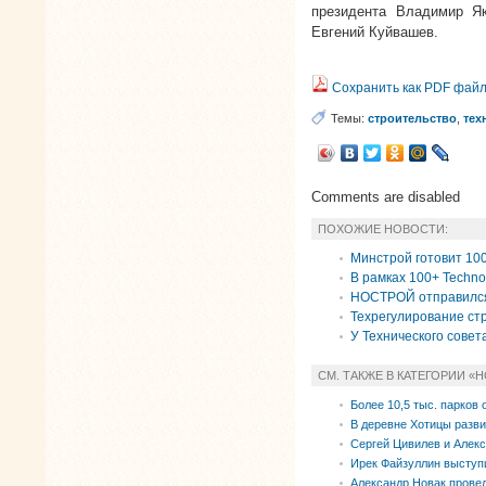
президента Владимир Як
Евгений Куйвашев.
Сохранить как PDF фай
Темы:
строительство
,
тех
Comments are disabled
ПОХОЖИЕ НОВОСТИ:
Минстрой готовит 10
В рамках 100+ Techn
НОСТРОЙ отправился 
Техрегулирование ст
У Технического сове
СМ. ТАКЖЕ В КАТЕГОРИИ «
Более 10,5 тыс. парков 
В деревне Хотицы разв
Сергей Цивилев и Алекс
Ирек Файзуллин выступ
Александр Новак прове