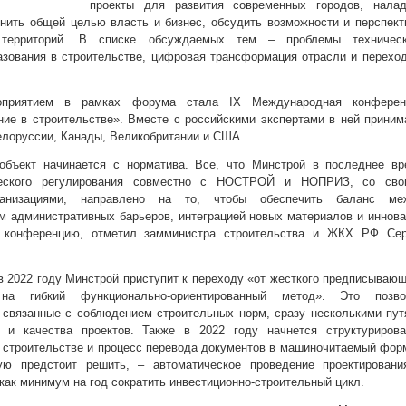
проекты для развития современных городов, налад
нить общей целью власть и бизнес, обсудить возможности и перспек
я территорий. В списке обсуждаемых тем – проблемы техническ
азования в строительстве, цифровая трансформация отрасли и перехо
приятием в рамках форума стала IX Международная конферен
ние в строительстве». Вместе с российскими экспертами в ней прини
елоруссии, Канады, Великобритании и США.
объект начинается с норматива. Все, что Минстрой в последнее вр
ческого регулирования совместно с НОСТРОЙ и НОПРИЗ, со сво
ганизациями, направлено на то, чтобы обеспечить баланс ме
м административных барьеров, интеграцией новых материалов и иннов
я конференцию, отметил замминистра строительства и ЖКХ РФ Сер
в 2022 году Минстрой приступит к переходу «от жесткого предписываю
на гибкий функционально-ориентированный метод». Это позво
 связанные с соблюдением строительных норм, сразу несколькими пу
 и качества проектов. Также в 2022 году начнется структурирова
в строительстве и процесс перевода документов в машиночитаемый фор
ую предстоит решить, – автоматическое проведение проектировани
 как минимум на год сократить инвестиционно-строительный цикл.