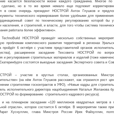
ание касается безопасности жизни каждого гражданина. Многое по 
 сделано, но в то же время немало еще подлежит корректировк
нул в свою очередь президент НОСТРОЙ Антон Глушков и предло
окументы технического нормирования более удобными для применения
ординационный совет по техническому регулированию которой бы у
 населения, и строителей, и власти, для того чтобы система техничес
вания работала более эффективно».
TechnoBuild НОСТРОЙ проведёт несколько собственных мероприят
ую проблемам комплексного развития территорий в регионах Уральск
а пройдёт 6 октября с участием представителей органов исполнител
щества), расширенное заседание Техсовета НОСТРОЙ по вопро
ия и регулирования строительных материалов и изделий (тоже намечен
в Екатеринбурге состоятся выездные заседания Экспертного совета и Со
СТРОЙ – участие в круглых столах, организованных Минстро
ительстве» (на нём Антон Глушков расскажет, как отразился рост це
нении строителями госконтрактов в УФО), «Новые кадры для строител
тель исполнительного директора нацобъединения Наталья Желанова б
ОСТРОЙ по формированию строительного кадрового ресурса).
 и на пленарном заседании «120 миллионов квадратных метров в г
ной отрасли», которое состоится 6 октября. В мероприятии также пр
Марат Хуснуллин, глава Минстроя России Ирек Файзуллин, полп