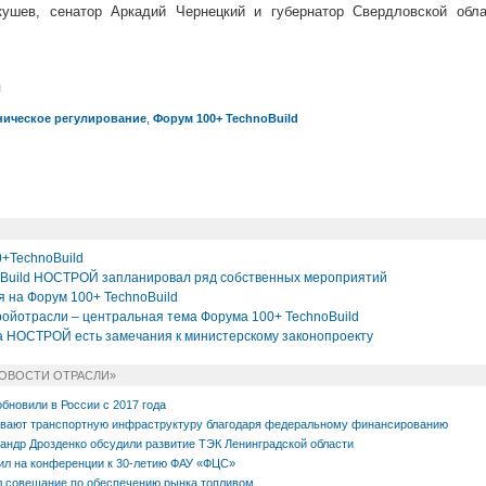
ушев, сенатор Аркадий Чернецкий и губернатор Свердловской обла
л
ническое регулирование
,
Форум 100+ TechnoBuild
0+TechnoBuild
oBuild НОСТРОЙ запланировал ряд собственных мероприятий
на Форум 100+ TechnoBuild
ройотрасли – центральная тема Форума 100+ TechnoBuild
та НОСТРОЙ есть замечания к министерскому законопроекту
НОВОСТИ ОТРАСЛИ»
обновили в России с 2017 года
ивают транспортную инфраструктуру благодаря федеральному финансированию
андр Дрозденко обсудили развитие ТЭК Ленинградской области
ил на конференции к 30-летию ФАУ «ФЦС»
л совещание по обеспечению рынка топливом