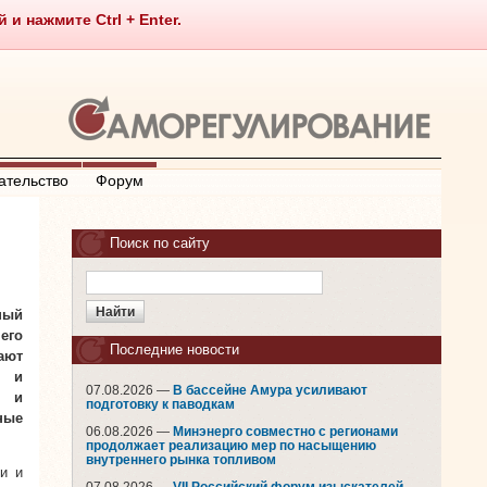
 нажмите Ctrl + Enter.
ательство
Форум
Поиск по сайту
ный
его
Последние новости
ают
и и
07.08.2026 —
В бассейне Амура усиливают
в и
подготовку к паводкам
ные
06.08.2026 —
Минэнерго совместно с регионами
продолжает реализацию мер по насыщению
внутреннего рынка топливом
и и