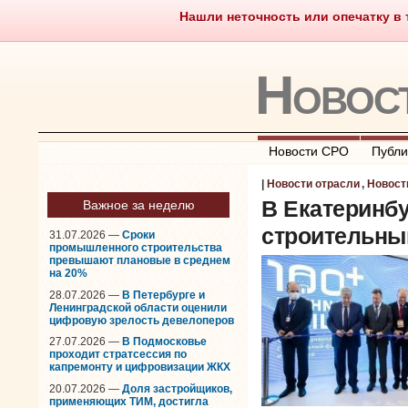
Нашли неточность или опечатку в т
Саморегулирование
Чт
Новос
Новости СРО
Публи
|
Новости отрасли
,
Новост
В Екатеринб
Важное за неделю
строительны
31.07.2026 —
Сроки
промышленного строительства
превышают плановые в среднем
на 20%
28.07.2026 —
В Петербурге и
Ленинградской области оценили
цифровую зрелость девелоперов
27.07.2026 —
В Подмосковье
проходит стратсессия по
капремонту и цифровизации ЖКХ
20.07.2026 —
Доля застройщиков,
применяющих ТИМ, достигла