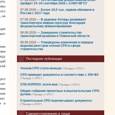
07.08.2026 —
VII Российский форум изыскателей
ить
пройдет 23−24 сентября 2026 г. в НИУ МГСУ
тивы
07.08.2026 —
Более 10,5 тыс. парков обновили в
ого
России с 2017 года
д на
07.08.2026 —
В деревне Хотицы развивают
транспортную инфраструктуру благодаря
федеральному финансированию
ция
06.08.2026 —
Завершено строительство
мают
транспортной развязки в Тюменской области
06.08.2026 —
Утверждены изменения в порядок
ведения реестров членов СРО в сфере
емя
строительства
ими
жду
Последние публикации
аций
гей
Членов СРО стало меньше
("Правда о СРО")
СРО приводят документы в соответствие с 309-ФЗ
("Правда о СРО")
щего
лит
СПК НОПРИЗ: итоги мая
("Правда о СРО")
тями
Общие собрания проектных и изыскательских СРО:
ние
рутина
("Правда о СРО")
мат.
Строительные СРО переписывают документы
я и
("Правда о СРО")
Саморегулирование в лицах