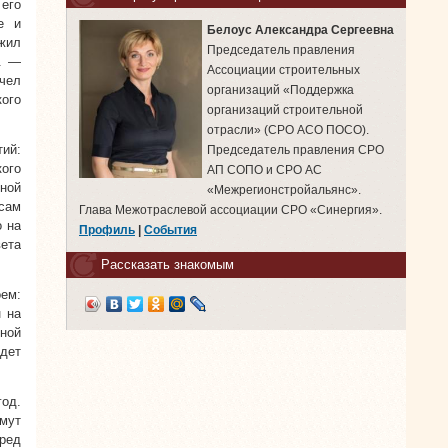
его
е и
Белоус Александра Сергеевна
жил
Председатель правления
. —
Ассоциации строительных
чел
организаций «Поддержка
кого
организаций строительной
отрасли» (СРО АСО ПОСО).
ий:
Председатель правления СРО
ого
АП СОПО и СРО АС
ьной
«Межрегионстройальянс».
сам
Глава Межотраслевой ассоциации СРО «Синергия».
о на
Профиль
|
События
вета
Рассказать знакомым
ем:
н на
ьной
удет
од.
имут
ред