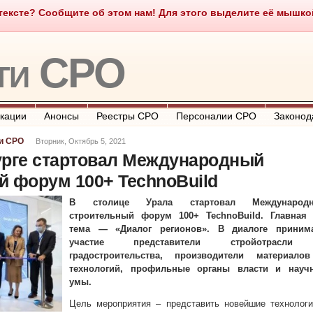
ексте? Сообщите об этом нам! Для этого выделите её мышкой и
о такое СРО
О портале
Контакты
Полезные ссылки
ти СРО
кации
Анонсы
Реестры СРО
Персоналии СРО
Законод
и СРО
Вторник, Октябрь 5, 2021
урге стартовал Международный
й форум 100+ TechnoBuild
В столице Урала стартовал Международ
строительный форум 100+ TechnoBuild. Главная 
тема — «Диалог регионов». В диалоге приним
участие представители стройотрасл
градостроительства, производители материало
технологий, профильные органы власти и науч
умы.
Цель мероприятия – представить новейшие технологи